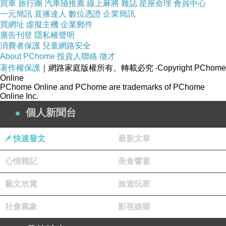
買車
旅行團
汽車險推薦
線上麻將
雜誌
星座命理
會員中心
馬英九表示，在國外有許多中文學校，教台灣
一元簡訊
直播達人
數位憑證
企業簡訊
買網址
虛擬主機
企業郵件
來的學生正體字，碰到大陸來的學生，就教簡體
廣告刊登
隱私權聲明
字。他認為正體字代表中華文化的特色，但大陸
消費者保護
兒童網路安全
About PChome
投資人聯絡
徵才
因為採用簡體字，有些正體字看不懂，因此他希
著作權保護
｜網路家庭版權所有、轉載必究
‧Copyright PChome
望兩岸在這方面未來也能達成協議，採用「識正
Online
PChome Online and PChome are trademarks of PChome
書簡」方式。
Online Inc.
馬英九說，「識正」就是認識正體字，但要書
個人新聞台
寫的話可以寫簡體字，印刷體則盡量用正體字，
這樣才能跟中華文化的古籍接軌。
快速發文
最新文章
馬英九指出，他過去幾年一直努力發揚正體
心情雜記
美食饗宴
字，也希望有朝一日正體字可以成為聯合國的世
界遺產，因為全球很少有一個文化能閱讀二千、
藝文欣賞
旅遊玩家
三千年前的文字，但中華文化做得到。
社會萬象
影視娛樂
轉貼至:簡報
http://blog.tyker.info/wordpress/archives/577