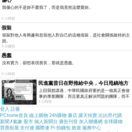
傷心
望兩岸未來在這方面也能達成協議。
我傷心的不是妳不愛我了，而是我竟然這麼愛妳。
馬英九上月接見巴拿馬中巴文化中心董事會參
8 小時前
訪團時也提倡正體漢字，他表示，雖然目前大陸
假裝
使用簡體漢字，人口比我們多，但是就出版而
假裝對他人有興趣和忽視他人對自己的這種假裝，是社會關係維持的主
因。
言，台灣、香港和海外出版使用正體漢字的書
8 分鐘前
籍，流傳也相當廣泛。
愚蠢
馬英九說，兩岸關係改善，在這方面有一個共
沒有實力，卻想表現善良，那就是愚蠢。
識，雖然要一夕更改不可能，但很多大陸學者也
8 小時前
主張要逐步多使用正體漢字，因此，目前已發展
民進黨昔日在野推給中央，今日甩鍋地方
出一個新的概念，就是「識正書簡」，要認識正
上回我曾講過，中華民國政府要的是一個真正會做
體漢字，但寫的時候怎麼寫都沒關係。
事的專業團隊，而且要真正解決問題的團隊，而不
4 小時前
是只會到處甩鍋的雙標團隊，最近民進黨
馬英九指出，我們現在也用簡體字，雖然用的
登入
註冊
字跟大陸不完全一樣，最主要的意義就在於印刷
PChome首頁
線上購物
24h購物
書店
露天拍賣
比比昂代購
體盡量用正體漢字，這樣的話才能跟古代文化相
新聞
/
氣象
股市
個人新聞台
廣告刊登
加入聯播網
全球購物
買賣租屋
支付連
國際連
Pi 拍錢包
旅遊
服務中心
銜接，這點非常重要。