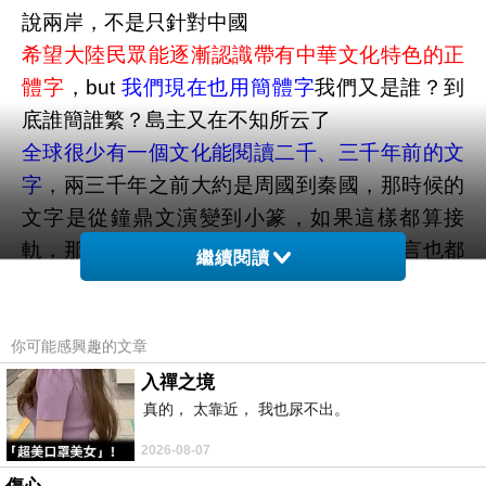
說兩岸，不是只針對中國
希望大陸民眾能逐漸認識帶有中華文化特色的正
體字
，but
我們現在也用簡體字
我們又是誰？到
底誰簡誰繁？島主又在不知所云了
全球很少有一個文化能閱讀二千、三千年前的文
字
，兩三千年之前大約是周國到秦國，那時候的
文字是從鐘鼎文演變到小篆，如果這樣都算接
軌，那從希臘字母演變出來的現行西方語言也都
繼續閱讀
算數了
島主試水溫原作：
馬英九總統昨日接見僑界代表時指出，台灣使
你可能感興趣的文章
用的正體字代表中華文化，但大陸使用簡體字，
入禪之境
真的， 太靠近， 我也尿不出。
他建議兩岸可採取「識正書簡」方式，應該要認
識代表中華文化特色的正體字，在書寫上可寫簡
2026-08-07
體字，但印刷體應盡量使用正體漢字，馬英九希