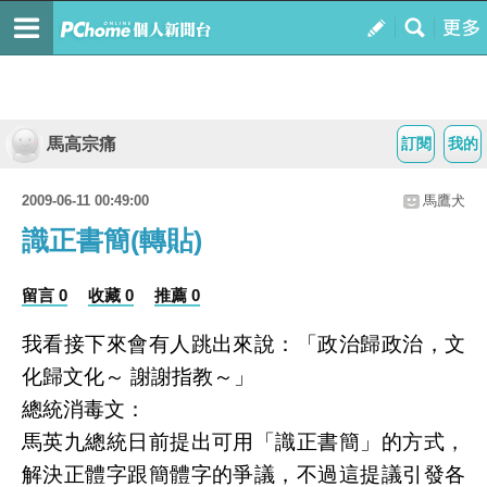
馬高宗痛
訂閱
我的
2009-06-11 00:49:00
馬鷹犬
識正書簡(轉貼)
留言 0
收藏 0
推薦 0
我看接下來會有人跳出來說：「政治歸政治，文
化歸文化～ 謝謝指教～」
總統消毒文：
馬英九總統日前提出可用「識正書簡」的方式，
解決正體字跟簡體字的爭議，不過這提議引發各