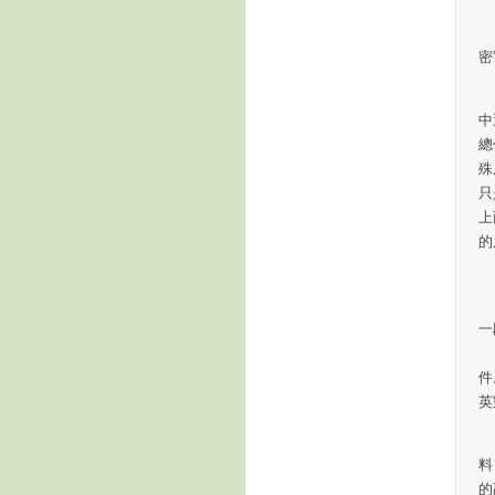
如
密
據
中
總
殊
只
上
的
“
一
隔
件
英
事
料
的