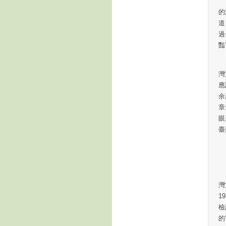
近
的
道
過
豔
遺
灣
應
余
章
眼
臺
余
灣
1
檢
的