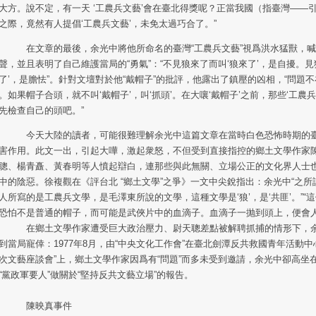
大方。說不定，有一天 ‘工農兵文藝’會在臺北得獎呢？正當我國（指臺灣——
之際，竟然有人提倡‘工農兵文藝’，未免太過巧合了。”
文章的最後，余光中將他所命名的臺灣“工農兵文藝”視爲洪水猛獸，喊出
聲，並且表明了自己維護當局的“勇氣”：“不見狼來了而叫‘狼來了’，是自擾。見
了’，是膽怯”。針對文壇對於他“戴帽子”的批評，他露出了鎮壓的凶相，“問題
。如果帽子合頭，就不叫‘戴帽子’，叫‘抓頭’。在大嚷‘戴帽子’之前，那些‘工農
先檢查自己的頭吧。”
天大陸的讀者，可能很難理解余光中這篇文章在當時白色恐怖時期的臺
害作用。此文一出，引起大嘩，激起衆怒，不但受到直接指控的鄉土文學作家
聰、楊青矗、黃春明等人憤起辯白，連那些與此無關、立場公正的文化界人士
中的陰惡。徐複觀在《評台北 “鄉土文學”之爭》一文中尖銳指出：余光中“之所謂
人所寫的是工農兵文學，是毛澤東所說的文學，這種文學是‘狼’，是‘共匪’。”“
恐怕不是普通的帽子，而可能是武俠片中的血滴子。血滴子一抛到頭上，便會人
鄉土文學作家遭受巨大政治壓力、尉天聰差點被解聘抓捕的情形下，余
到當局寵倖：1977年8月，由“中央文化工作會”在臺北劍潭反共救國青年活動中
次文藝座談會”上，鄉土文學作家因爲有“問題”而多未受到邀請，余光中卻高坐
“黨政軍要人”做關於“堅持反共文藝立場”的報告。
陳映真事件