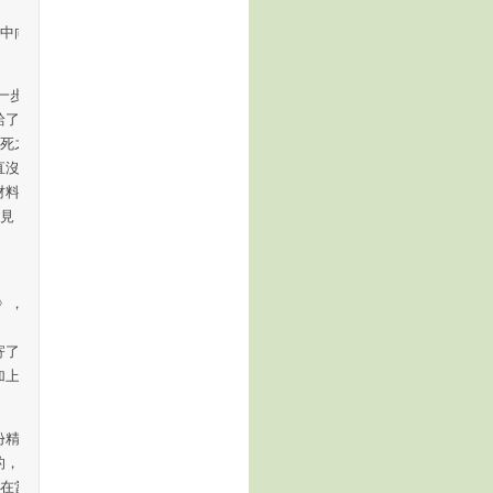
向軍方“私下告
一步討論》一文
了當時“國防部
死之罪”，因爲特
直沒有披露此事，
材料，陳映真才在
起見，茲將陳映真
》，其中有這麽
了幾份影印文
加上眉批，並用中
精心羅織的材
的，應是這告密信
，在當時是必死之