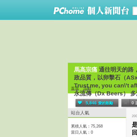
馬高宗痛
通往明天的路，
政品質，以卵擊石（AS
Trust me, you c
首頁
活動
永流傳（Dx Beers
5,846
0
愛的鼓勵
站台人氣
20
累積人氣：
75,268
當日人氣：
0