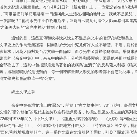
日報刊上關於他更是連篇累牘，“文化鄉愁”、“中國想象”、“文化大家的
溢美之辭讓人頭暈目眩。今年4月21日的《新京報》上，一位元記者在其“採訪手
，“高爾基提前輩托爾斯泰‘一日能與此人生活在相同的地球上，我就不是孤兒’
一夜談呢？” 他將余光中比作托爾斯泰，並爲自己能見到這位大師而感到幸運萬
”之筆將大陸的“余光中神話”推到了極端。
憾的是，這些宣傳和吹捧說來說去不過是余光中的“鄉愁”詩歌和美文，
文學史上的作爲毫無認識，因而對於余光中究竟何許人並不清楚。不過，對於
該苛求，因爲大陸對於台港文學一向隔膜，而余光中又善於順應潮流。舉例來說
萬言的《余光中集》中，余光中的確是十分乾淨和榮耀的，因爲他將那些成爲
全部砍去了，這其中包括那篇最爲著名的被稱爲“血滴子”的反共殺人利器《狼
裏，這種隱瞞顯然是徒勞的，每一個瞭解臺灣文學史的學者都不會忘記此事，
灣文學史都會記載這一樁“公案”。
鄉土文學之爭
光中在臺灣文壇上的“惡名”，開始于“唐文標事件”。70年代初，臺灣文
文壇的“橫的移植”的現代主義詩歌進行批評反省，其標誌是唐文標先生的系列
972年到1973年間的《中外文學》、《龍族文學評論專號》、《文季》等刊物
討我們自己吧！》、《什麽時代什麽地方什麽人》、《詩的沒落》等文章，批
“西化”和脫離現實的傾向。這一系列文章在文壇引起了震動，引發了關於現代