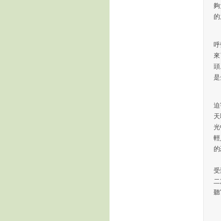
夠
的
在
呼
來
頭
是
今
迫
天
光
輕
的
在
受
二
聽