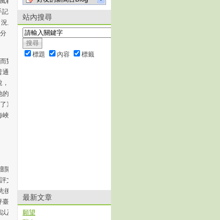
風範和氣象”之類
記”中這樣寫
站內搜尋
，況且曾相見並有
分，這段“驚
標題
內容
標籤
而對余光中在臺
普通的讀者也許不
，在九大卷300
他的歷史污點的文
來了》。但在行家
海峽兩岸任何一本
壇開始對一統臺
批評文章，他在
上先後發表了《先
最新文章
評臺灣現代詩
詩以及現代主義的
願望