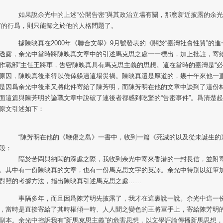
果說余光中的上述“公開告密”與其政治立場有關，那麽新近披露的余光中
”的行爲，則只能歸之於他的人格問題了。
陳映真在2000年《聯合文學》9月號發表的《關於“臺灣社會性質”的進
透露，余光中當時將陳映真文章中的引述馬克思之處一一標出，加上批註，寄給
作戰部”主任王將軍，告密陳映真具有馬克思主義的思想。這在當時的臺灣是“必
原因，陳映真後來得以僥倖躲過這場災禍。陳映真還是厚道的，幾十年來他一
是因爲余光中後來又將此件寄給了陳芳明，而陳芳明在他的文章中談到了這份
面這篇與陳芳明的論戰文章中說破了連後者都感到吃驚的“告密事件”。爲清楚
原文引述如下：
陳芳明在他的《鞭傷之島》一書中，收到一篇《死滅的以及從未誕生的
段：
於苦悶與納悶的深處之際，我收到余光中寄來香港的一封長信，並附寄
。其中有一份陳映真的文章，也有一份馬克思文字的英譯。余光中特別以紅筆
對照的考據方法，指出陳映真引述馬克思之處……
隔多年，而且因爲陳芳明先披露了，我才在這裏說一說。余光中這一份
，當時是直接寄給了其時權傾一時、人人聞之變色的王將軍手上，寄給陳芳明
副本。余光中控訴我有“新馬克思主義”的危害思想，以文學評論傳播新馬思想