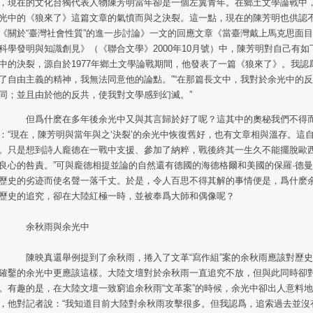
，現在的文化台獨代表人物陳芳明當年卻是一個左翼青年。在鄉土文學論戰中
光中的《狼來了》這篇文章的氣憤而與之決裂。這一點，現在的陳芳明也供認
《關於“臺灣社會性質”的進一步討論》一文的回應文章《當臺灣戴上馬克思面
科學發明與知識創見》（《聯合文學》2000年10月號）中，陳芳明對自己有如下
中的決裂，源自於1977年鄉土文學論戰期間，他發表了一篇《狼來了》。我認
了自由主義的精神，我無法同意他的論點。”“在那篇長文中，我對於余光中的
同；並且由於他的反共，使我對文學感到幻滅。”
爲什麽在多年後余光中又與其言歸於好了呢？這其中的奧秘我們不得而
：“現在，陳芳明與當年與之‘決裂’的余光中恢復舊好，也有文章相與溫存。這
。只是想到詩人龐德在一戰中支援、參加了納粹，戰後終其一生久不能擺脫歐
良心的咎責。”可與龐德相提並論的自然還有德國的海德格爾和美國的保羅·德
歷史的劣迹而使名聲一落千丈。於是，令人百思不得其解的事情便是，爲什麽
歷史的追究，卻在大陸紅極一時，並被奉爲大師和偶像呢？
余秋雨與余光中
映真還舉例提到了余秋雨，捲入了文革“寫作組”案的余秋雨應該對歷史
確鑿的余光中更應該這樣。大陸文壇對於余秋雨一直追究不放，但與此同時卻
。有趣的是，在大陸文壇一致窮追余秋雨“文革案”的時候，余光中卻出人意料
，他對記者說：“我知道目前大陸對余秋雨攻擊很多。但我認爲，追索過去並沒