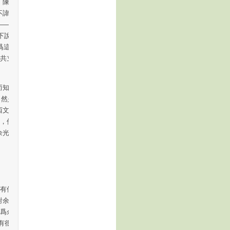
，陳芳明因爲對於
不諱。在對於陳映
目——再答陳映真
說明： “我與余
爲這篇短文，傷
反共立場表示不能
知。陳映真
自然是陳芳明的自
西文壇批判的壓力
曼，他們都因爲自
余光中非但沒有受
有個交待，而劣
對余光中大加吹
地爲余秋雨大抱不
有很大的必