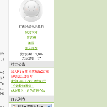
打倒兒皇帝馬鷹狗
關於本站
留言板
地圖
加入好友
， 我想補充的
與我們一道懺悔，
愛的鼓勵：
5,846
文章篇數：
57
），而我們應該懺
站方公告
加入PS女孩 組隊瘋搶2百萬
年9月，福建省專
超取登記送咖啡
生作品朗誦音樂
綁定Hami Point 1點抵1元
作品，余光中先
1分鐘快速揪痛！
皇九大卷《余光中
成為獨立小姐的滾錢心法
學傳媒大獎”開
好友列表
好友的新聞台Blog