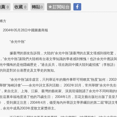
推薦
收藏
轉貼
訂閱站台
0
0
0
稀方
004年05月28日中國圖書商報
“余光中熱”
臺灣的朋友告訴我，大陸的“余光中熱”讓臺灣的左翼文壇感到很吃驚
，“余光中熱”讓我們大陸稍有台港文學知識的學者感到慚愧！也許余光中應該
光中懺悔的是他隱瞞歷史，“過去反共，現在跑回中國大陸到處招搖”（李敖語
的則是對於台港歷史及文學史的無知。
余光中熱”誠非虛言，只列舉近年的幾件事即可明瞭其“熱度”如何：2002
舉辦“海峽詩會”——余光中詩文系列活動； 2002年10月，常州舉辦“余光中先
”，來自北京、上海、江蘇、臺灣的藝術家、演員現場朗誦了余光中不同時期的
在這裏幸福地度過了他的75歲生日； 2004年1月，百花文藝出版社出版了皇
》，受到廣泛注意；2004年4月，備受海內外華語文學界矚目的第二屆“華語文
，余光中成爲2003年度散文家獎得主。