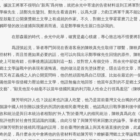
。據說王將軍不很明白“新馬”爲何物，就把余光中寄達的告密材料送到王將軍
學稼先生，請鄭先生鑒別。鄭先生看過資料，以爲大謬，力勸王將軍千萬不能
至鼓勵王公開褒獎鄉土文學上有成就的作家。不久，對鄉土文學霍霍磨刀之聲
觸即發的政治逮捕與我擦肩而過。這是鄭學稼先生親口告訴我的。
那森嚴的時代，余光中此舉，確實是處心積慮，專心致志地不惜要將我
謹慎起見，筆者專門與現在香港客座的陳映真先生取得了聯繫，陳映真
些材料，而且答應如果必要的話，他可以向我出示鄭學稼先生回憶的原件。陳
史上可能有錯，但事後應該認識到這一點，並對世人有個交待，而余光中卻從
鄉土文學論戰中的表現有過悔過。他的做法是首先塗抹歷史，隱去這些文章，
而又有正義感之人的公開質問時，他仍然頑固地爲自己辯護。比如在最近的一
備他當年假借權力壓迫鄉土文學，他語無倫次地回答：他當年反對的不是鄉土文
文藝”，“顯見他至今絲毫不以當年借國民黨的利刃取人性命之行徑爲羞惡”（陳
芳明何許人也？說起來也許讓人吃驚，他乃是當前臺灣文化台獨的代表
個讓中國人特別難以接受的所謂的後殖民臺灣史觀，他認爲抗日戰爭勝利後中
收和統治是與日本統治者相類的“外人”對於臺灣人的殖民統治，陳映真爲此在
批評他對於社會性質認識的混亂，由此引發了與陳芳明來回數次的論爭。筆者
評陳芳明對於後殖民理論的誤用，並在臺灣的會議上與其有過直接的交鋒，此
奇的是，爲什麽余光中會將他的告密材料寄給陳芳明？瞭解臺灣鄉土文學論戰