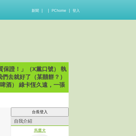
|
|
|
新聞
PChome
登入
品質保證！」（X黨口號） 執
卡我們去就好了（某囍餅？）
青！（台x啤酒） 綠卡恆久遠，一張
自我介紹
馬鷹犬