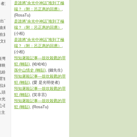
是誰將“余光中神話”推到了極
引者注）外遭逆境
端？（附：呂正惠的回應）
,
(RosaTu)
了“狼來了”的
是誰將“余光中神話”推到了極
端？（附：呂正惠的回應）
,
狼來了而不叫‘狼
(小框)
不在於帽子，在
是誰將“余光中神話”推到了極
兵文藝工作者’，還
端？（附：呂正惠的回應）
,
(小框)
預知屠殺記事—鼓吹殺戮的罪
灣所起到的政治
犯 (轉貼)
, (哈哈哈)
陳映真、王拓、尉
孫中山情史 (轉貼)
, (錢先生)
也紛紛撰文批評余
預知屠殺記事—鼓吹殺戮的罪
‘狼’是指這些年
犯 (轉貼)
, (愛 是光明使者)
這位給年輕人所戴
預知屠殺記事—鼓吹殺戮的罪
頭落地。”
犯 (轉貼)
, (笑非言)
光中卻因有功而
預知屠殺記事—鼓吹殺戮的罪
心召開的“全國第
犯 (轉貼)
, (RosaTu)
在主席臺上，傾