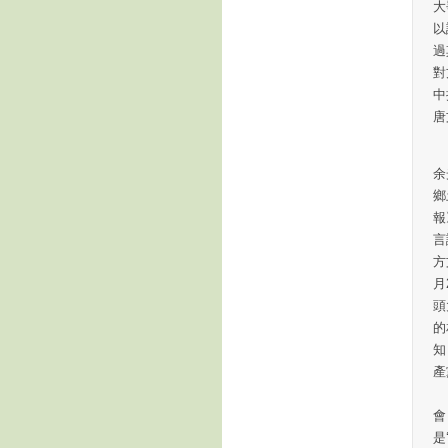
大
以
過
對
中
唐
但
余
鄉
報
言
方
月
頭
的
知
產
“
會
是