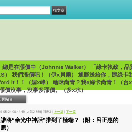
總是在漲價中（Johnnie Walker） 「綠卡執政，
xS） 我們漲價吧！（伊x貝爾） 通膨送給你，辦綠
an\’t afford it！！（媚x峰） 啥咪尚青？我e綠卡尚
） 多漲價沒事，沒事多漲價。（多x水）
訂閱站台
09-05-24 00:44:49| 人氣2,359| 回應3 |
上一篇
|
下一篇
是誰將“余光中神話”推到了極端？（附：呂正惠的
回應）