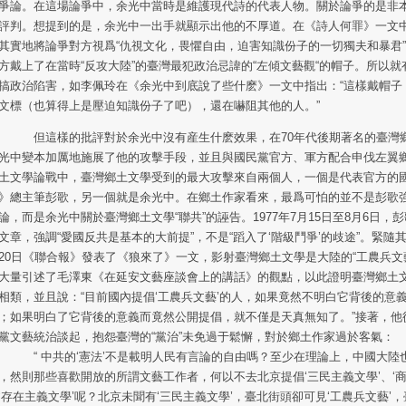
爭論。在這場論爭中，余光中當時是維護現代詩的代表人物。關於論爭的是非
評判。想提到的是，余光中一出手就顯示出他的不厚道。在《詩人何罪》一文
其實地將論爭對方視爲“仇視文化，畏懼自由，迫害知識份子的一切獨夫和暴君
方戴上了在當時“反攻大陸”的臺灣最犯政治忌諱的“左傾文藝觀“的帽子。所以
搞政治陷害，如李佩玲在《余光中到底說了些什麽》一文中指出：“這樣戴帽子
文標（也算得上是壓迫知識份子了吧），還在嚇阻其他的人。”
這樣的批評對於余光中沒有産生什麽效果，在70年代後期著名的臺灣鄉
光中變本加厲地施展了他的攻擊手段，並且與國民黨官方、軍方配合申伐左翼
土文學論戰中，臺灣鄉土文學受到的最大攻擊來自兩個人，一個是代表官方的
》總主筆彭歌，另一個就是余光中。在鄉土作家看來，最爲可怕的並不是彭歌強
論，而是余光中關於臺灣鄉土文學“聯共”的誣告。1977年7月15日至8月6日，
文章，強調“愛國反共是基本的大前提”，不是“蹈入了‘階級鬥爭’的歧途”。緊隨
20日《聯合報》發表了《狼來了》一文，影射臺灣鄉土文學是大陸的“工農兵文
大量引述了毛澤東《在延安文藝座談會上的講話》的觀點，以此證明臺灣鄉土
相類，並且說：“目前國內提倡‘工農兵文藝’的人，如果竟然不明白它背後的意
；如果明白了它背後的意義而竟然公開提倡，就不僅是天真無知了。”接著，他
黨文藝統治談起，抱怨臺灣的“黨治”未免過于鬆懈，對於鄉土作家過於客氣：
 中共的‘憲法’不是載明人民有言論的自由嗎？至少在理論上，中國大陸
，然則那些喜歡開放的所謂文藝工作者，何以不去北京提倡‘三民主義文學’、‘商
‘存在主義文學’呢？北京未聞有‘三民主義文學’，臺北街頭卻可見‘工農兵文藝’