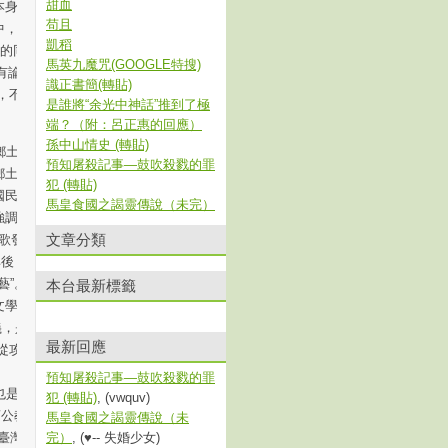
甜血
本身，這裏無需加
苟且
中，余光中不但言
凱稻
”的同類；而且給
馬英九魔咒(GOOGLE特搜)
就有論者揭露余光
識正書簡(轉貼)
，不只是在栽害
是誰將“余光中神話”推到了極
端？（附：呂正惠的回應）
孫中山情史 (轉貼)
土文學論戰中，
預知屠殺記事—鼓吹殺戮的罪
鄉土作家。在這場
犯 (轉貼)
國民黨《中央日
馬皇食國之謁靈傳說（未完）
調“反共”的官方
文章分類
彭歌發表了系列官
其後，余光中在8
藝”。他在此文開
本台最新標籤
文學的思想與前者
義，是爲天真無
最新回應
從攻擊大陸的共
預知屠殺記事—鼓吹殺戮的罪
也是一個開放的社
犯 (轉貼)
, (vwquv)
公教文學’，或
馬皇食國之謁靈傳說（未
，臺灣的文化界真
完）
, (♥-- 失婚少女)