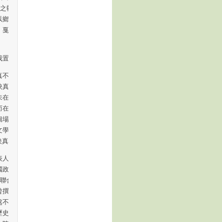
對之執師禮甚恭的
以鄉土文學興獄，
，戛然而止，一場
置於死地的。”
不但允許我引用
映真對我說：人在
未在任何場合對他
而在面對能記住歷
個場合，一個青年
學，而是“工農
映真）。
人物。陳芳明有
國政府對於臺灣的
《聯合文學》上撰
曾撰文從西學角度
處不贅。讓人感到
歷史的人可能會知