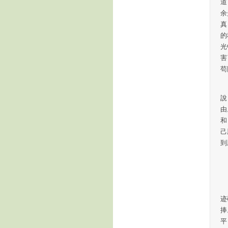
道
余
真
的
光
害
苟
但
說
由
和
己
到
陳
迹
捧
平