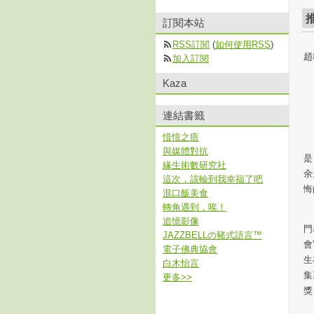
訂閱本站
RSS訂閱
(
如何使用RSS
)
趙
加入訂閱
2
Kaza
連結書籤
愔愔之瘖
據
與媒體對抗
是
緣生術數研究社
余
這次，該輪到我幸福了吧
悔
混口飯美食
轉角遇到，唉！
“
追憶影像
門
JAZZBELLの豬式語言™
會
電子佛典協會
生
白木怡言
集
更多
>>
獎