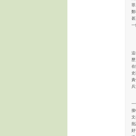
罪
鄭
甚
一
在
爲
這
歷
在
史
責
兵
陳
一
接
文
批
好