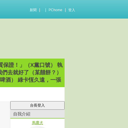
|
|
|
新聞
PChome
登入
品質保證！」（X黨口號） 執
卡我們去就好了（某囍餅？）
青！（台x啤酒） 綠卡恆久遠，一張
自我介紹
馬鷹犬