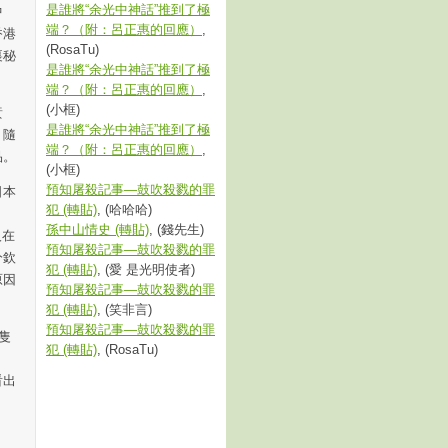
是誰將“余光中神話”推到了極
中
端？（附：呂正惠的回應）
,
香港
(RosaTu)
裏秘
是誰將“余光中神話”推到了極
端？（附：呂正惠的回應）
,
(小框)
黃
是誰將“余光中神話”推到了極
。隨
端？（附：呂正惠的回應）
,
品。
(小框)
預知屠殺記事—鼓吹殺戮的罪
日本
犯 (轉貼)
, (哈哈哈)
孫中山情史 (轉貼)
, (錢先生)
人在
預知屠殺記事—鼓吹殺戮的罪
分欽
犯 (轉貼)
, (愛 是光明使者)
原因
預知屠殺記事—鼓吹殺戮的罪
犯 (轉貼)
, (笑非言)
預知屠殺記事—鼓吹殺戮的罪
隻
犯 (轉貼)
, (RosaTu)
看出