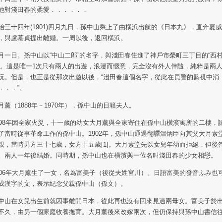
他對淺田春的柔愛．．．．．．
治三十四年(1901)四月九日，孫中山乘上了由橫浜出航的《日本丸》，直奔夏威
，與盧慕貞提出離婚。一周以後，返回橫浜。
月一日。孫中山以“中山二郎”的名字，與淺田春住進了神戶市榮町三丁目的“西
”。這是唯一1次只有兩人的出遊，浪漫而愜意，完全沒有外人伴隨，純粹是兩
玩。但是，也正是從那次出遊以後，“淺田春這個名字，從此在員警的監視中消
．．．”。
月薰（1888年－1970年），孫中山的日籍夫人。
898年因全家火災，十一歲的幼女大月薰與全家寄住在孫中山橫濱寓所的二樓，
了當時從事革命工作的孫中山。1902年，孫中山通過翻譯溫炳臣向其父大月素
親，當時男方三十七歲，女方十五歲[1]。大月素堂先以女兒年幼而拒絕，但後
。兩人一年後結婚。同時期，孫中山也在橫濱與一位名叫淺田春的少女相戀。
906年大月薰生了一女，名為富美子（後從夫姓宮川）。日語富美的發音ふみ也
成漢字的文，表示紀念父親孫中山（孫文）。
中山在女兒出生前就因事離開日本，從此再也沒有回來見過兩母女。富美子於
不久，由另一個家庭收養撫育。大月薰後來改嫁兩次，但仍保持與孫中山書信