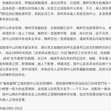
。他倆初次相見，即暢談推翻滿清，傚法洪秀全、石達開，陳粹芬萬分欽佩孫
，認為他是一個傑出的領袖人物，於是立志追隨孫中山革命。不久，兩人便在
門附近的紅樓租屋而居，策劃反清工作。當時革命黨人來面見孫中山，多是夜
乘舟前往紅樓。
孫中山革命初期，陳粹芬貢獻頗多。在鎮南關之役中，陳粹芬也跟著孫中山、
、胡漢民等一道上了前線。陳粹芬一直隨軍作戰、送飯，終日忙碌，從不言苦
，孫中山到南洋各地奔走革命，陳粹芬也一直跟隨服侍，還經常親自印刷宣傳
追隨孫中山到南洋參加革命、擔任英文秘書的池亨吉是最早記述見到陳粹芬的
人，他在1908年所寫的《支那革命實見記》中說“陳粹芬工作非常忙碌，性格剛
”，頗有“女中豪傑”的氣概。在日本，她經常為往來的同志洗衣、做飯。革命黨
港和橫濱之間，密運槍械，她上下船隻，傳遞消息。孫中山及其革命同志都十
這位革命女性，當年胡漢民、朱執信等人反對孫中山與宋慶齡的婚姻，其部分
在於陳粹芬的存在。
年“倫敦蒙難”之後的孫中山告別英國時，恩師康得黎特意送給自己的得意門生一
小螃蟹一樣大的金質懷錶，金殼面上刻有英文名字——Y.S.Sun，並配有一條金
。孫中山將此中國革命史上的傳世之寶贈與陳粹芬珍藏，從此等貴重信物可以
年兩人之情深意重。
春(1882-1912)