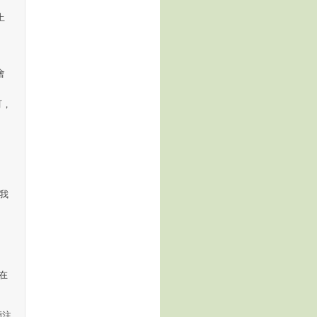
上
會
町，
。
。我
在
傾注