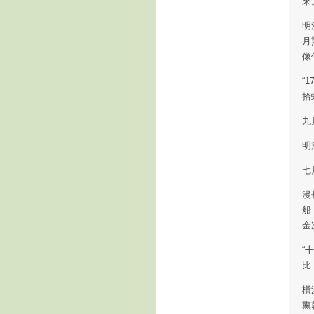
來
明
月
像
“
拾
九
明
七
漫
船
金
“
比
橫
熏