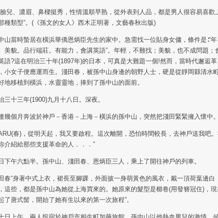
圓臉兒、濃眉、鼻樑挺秀，性情溫順早熟，從外表到人品，都是男人很容易喜歡
那種類型”。(《孫文的女人》西木正明著，文藝春秋出版)
中山當時蟄居在橫浜華僑恩炳臣先生的家中。急需找一位貼身女傭，條件是∶“年
。美貌。品行端莊。有能力，會講英語”。年輕，不難找；美貌，也不成問題；
英語?這在明治三十年(1897年)的日本，可真是大難題一個!然而，當時代邂逅革
，小女子便應運而生。淺田春，被孫中山身邊的朝野人士，硬是從靜岡縣清水
好地移植到橫浜，水靈靈地，捧到了孫中山的面前。
治三十三年(1900)九月十八日。深夜。
連幾個月奔波於神戶－香港－上海－橫浜的孫中山，突然把淺田緊緊擁入懷中
HARU(春)，從明天起，我又要啟程。這次離開，恐怕時間較長，去神戶送我吧
你介紹給那些支援革命的人．．．”
日下午六點半。孫中山、淺田春、恩炳臣三人，乘上了開往神戶的列車。
田春“身著中式上衣，裙長至腳踝，外面披一身萌黃色的風衣，戴一頂荷葉邊白
，這些，都是孫中山為她從上海買來的。她原來的髮型是櫛卷(用發簪冠住)，現
起了唐式髻，開始了她有生以來的第一次旅程”。
十日上午，兩人投宿於神戶市相生町加藤旅館，孫中山以他熱血男兒的激情，