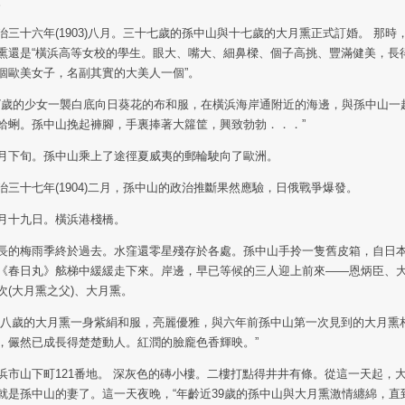
。
治三十六年(1903)八月。三十七歲的孫中山與十七歲的大月熏正式訂婚。 那時
熏還是“橫浜高等女校的學生。眼大、嘴大、細鼻樑、個子高挑、豐滿健美，長
個歐美女子，名副其實的大美人一個”。
17歲的少女一襲白底向日葵花的布和服，在橫浜海岸通附近的海邊，與孫中山一
蛤蜊。孫中山挽起褲腳，手裏捧著大籮筐，興致勃勃．．．”
月下旬。孫中山乘上了途徑夏威夷的郵輪駛向了歐洲。
治三十七年(1904)二月，孫中山的政治推斷果然應驗，日俄戰爭爆發。
月十九日。橫浜港棧橋。
長的梅雨季終於過去。水窪還零星殘存於各處。孫中山手拎一隻舊皮箱，自日
《春日丸》舷梯中緩緩走下來。岸邊，早已等候的三人迎上前來――恩炳臣、
次(大月熏之父)、大月熏。
十八歲的大月熏一身紫絹和服，亮麗優雅，與六年前孫中山第一次見到的大月熏
，儼然已成長得楚楚動人。紅潤的臉龐色香輝映。”
浜市山下町121番地。 深灰色的磚小樓。二樓打點得井井有條。從這一天起，
就是孫中山的妻了。這一天夜晚，“年齡近39歲的孫中山與大月熏激情纏綿，直