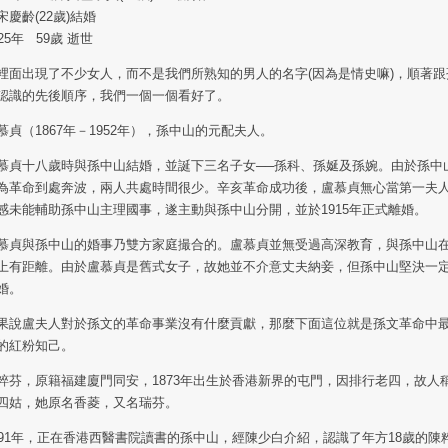
宋慶齡(22歲)結婚
925年 59歲 逝世
裡面出現了不少女人，而不是我們所熟知的男人的名字(因為是情史嘛)，順著跟
認識的先後順序，我們一個一個看好了。
慕貞（1867年－1952年），孫中山的元配夫人。
慕貞十八歲時與孫中山結婚，並誕下三名子女──孫科、孫娫及孫婉。由於孫中
為革命到處奔波，兩人共處時間很少。辛亥革命成功後，盧慕貞無心當第一夫
感未能輔助孫中山主理國事，遂主動與孫中山分開，並於1915年正式離婚。
慕貞與孫中山的婚事乃雙方家庭撮合的。盧慕貞並無受過高深教育，與孫中山
上有距離。由於盧慕貞是舊式女子，故她並不介意丈夫納妾，但孫中山堅決一
婚。
果說盧夫人對於孫文的革命事業沒有什麼貢獻，那麼下面這位就是孫文革命中
的紅粉知己。
粹芬，原籍福建廈門同安，1873年出生於香港新界的屯門，因排行老四，故人
四姑，她原名香菱，又名瑞芬。
891年，正在香港西醫書院讀書的孫中山，經陳少白介紹，認識了年方18歲的陳