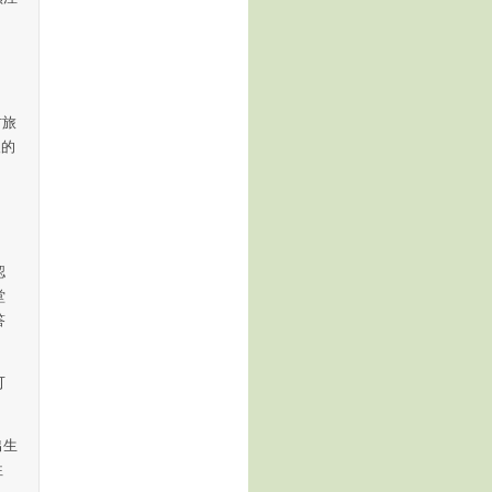
村旅
人的
認
堂
答
可
出生
往