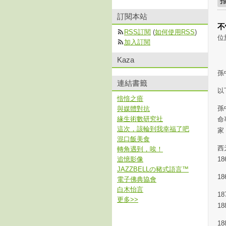
訂閱本站
不
RSS訂閱
(
如何使用RSS
)
位
加入訂閱
Kaza
孫
連結書籤
以
愔愔之瘖
孫
與媒體對抗
緣生術數研究社
命
這次，該輪到我幸福了吧
家
混口飯美食
西
轉角遇到，唉！
追憶影像
1
JAZZBELLの豬式語言™
1
電子佛典協會
白木怡言
1
更多
>>
1
1