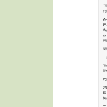
“
的
孫
輕
講
命
完
明
一
“
把
次
淺
帽
梳
二