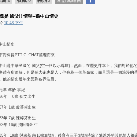
推薦
收藏
轉貼
訂閱站台
0
0
0
愧是 國父!! 情聖--孫中山情史
於
10:43 下午
中山情史
下資料從PTT C_CHAT整理而來
中山是中華民國的 國父(空一格以示尊敬)，然而，在歷史課本上，我們對於他
事蹟有所瞭解，但是孫大砲也是人，他身為一個革命家，而且還是一個浪漫的
，他的情史近年來受到各界注目。
元年 年齡 事紀
866年 0歲 孫文出生
867年 1歲 盧慕貞出生
873年 7歲 陳粹芬出生
882年 16歲 淺田春出生
885年 19歲 與盧慕貞(18歲)結婚，後育有三子(結婚時除了陳以外的其他情人都