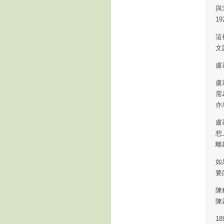
與
1
這
文
盧
盧
需
亦
盧
想
離
如
要
陳
陳
1