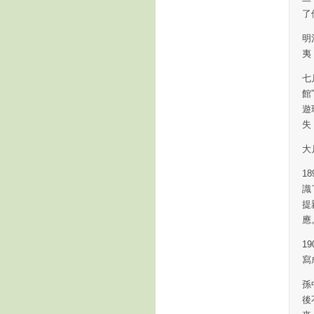
了
明
夷
七
館
遊
失
大
1
識
提
應
1
寫
孫
後