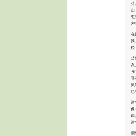
芬
山
屯
密
在
興
後
曾
友
強
香
佩
也
當
像
鏈
當
淺田