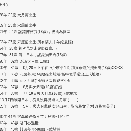
出生)
888年 22歲 大月薰出生
889年 23歲 宋靄齡出生
891年 24歲 認識陳粹芬(18歲)，後成為側室
893年 27歲 宋慶齡出生(所有情人中年紀最輕)
894年 28歲 初次見到宋慶齡(1歲...)
897年 31歲 留亡日本，認識淺田春(15歲)
898年 32歲 認識大月薰(10歲)
900年 34歲 9月20日上午在神戶市相生町加藤旅館跟淺田春(18歲)OOXX
901年 35歲 向盧慕貞(34歲)提出離婚(當時似乎還沒正式離婚)
902年 36歲 向大月薰(14歲)父親提親被拒絕
903年 37歲 8月與大月薰(15歲)訂婚
904年 38歲 7月19日與大月薰(16歲)正式成親
0月7日離開日本，從此沒再見過大月薰 (.......)
905年 39歲 5月，與大月薰的女兒出生，取名為文子(後改為富美子)
910年 44歲 宋藹齡任孫文英文秘書~1914年
912年 46歲 淺田春過世
915年 49歲 與盧慕貞(48歲)正式離婚