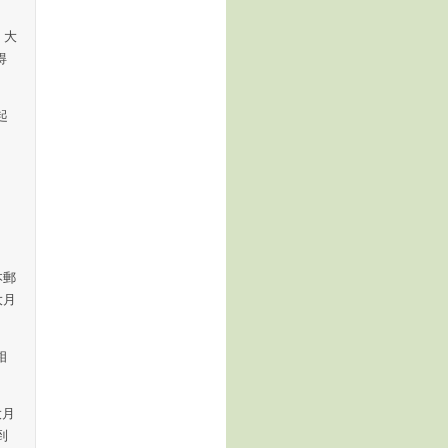
，大
得
起
本郵
大月
相
大月
到