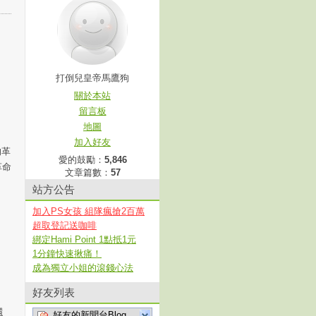
打倒兒皇帝馬鷹狗
關於本站
留言板
地圖
加入好友
的革
愛的鼓勵：
5,846
革命
文章篇數：
57
站方公告
加入PS女孩 組隊瘋搶2百萬
超取登記送咖啡
綁定Hami Point 1點抵1元
1分鐘快速揪痛！
成為獨立小姐的滾錢心法
好友列表
還
好友的新聞台Blog