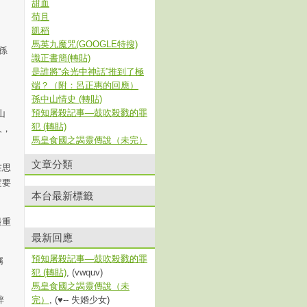
甜血
苟且
凱稻
馬英九魔咒(GOOGLE特搜)
孫
識正書簡(轉貼)
是誰將“余光中神話”推到了極
端？（附：呂正惠的回應）
孫中山情史 (轉貼)
預知屠殺記事—鼓吹殺戮的罪
山
犯 (轉貼)
人，
馬皇食國之謁靈傳說（未完）
文章分類
在思
定要
本台最新標籤
最重
最新回應
預知屠殺記事—鼓吹殺戮的罪
稱
犯 (轉貼)
, (vwquv)
馬皇食國之謁靈傳說（未
粹
完）
, (♥-- 失婚少女)