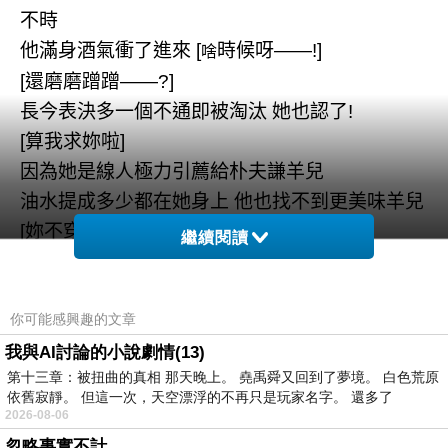
不時
他滿身酒氣衝了進來
[
時候呀
——!]
啥
[
還磨磨蹭蹭
——?]
長今表決多一個不通即被淘汰
她也認了
!
[
算我求妳啦
]
因為她是線人極力引薦給朴夫謙羊兒
油水提成多少都在她身上
他也找不到更美味羊兒
[
妳不穿那種衣服也可以
!
不喝酒也肯
!]
繼續閱讀
這羊的個性他清楚不過
要不線人相中她
他哪有
膽放她亂咬
你可能感興趣的文章
[
乖乖出一下場便可
]
起碼人他有帶來
後面不配合會怎樣都是她的事
[
我絕對不會虧待
我與AI討論的小說劇情(13)
第十三章：被扭曲的真相 那天晚上。 堯禹舜又回到了夢境。 白色荒原
妳
!]
依舊寂靜。 但這一次，天空漂浮的不再只是玩家名字。 還多了
2026-08-06
不遠處傳來熟悉女嗓
是內醫院首醫女
忽略事實不計