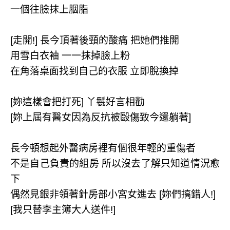
一個往臉抹上胭脂
[
走開
!]
長今頂著後頸的酸痛
把她們推開
用雪白衣袖
一一抹掉臉上粉
在角落桌面找到自己的衣服
立即脫換掉
[
妳這樣會把打死
]
丫鬟好言相勸
[
妳上屆有醫女因為反抗被毆傷致今還躺著
]
長今頓想起外醫病房裡有個很年輕的重傷者
不是自己負責的組房
所以沒去了解只知道情況愈
下
偶然見銀非領著針房部小宮女進去
[
妳們搞錯人
!]
[
我只替李主簿大人送件
!]