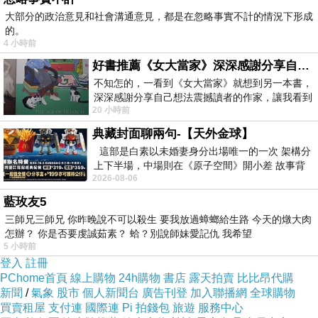
雖甚少接觸
但平常她對大家都很和氣
大部分的政治意見和社會溝通意見，都是在忽略事實不計的情況下形成
的。
長今以為抓到了救命稻草
——
咦
? !
她穿得哪像
4 小時前
是首醫女
好書推薦《女大當家》深深感謝分享自己想法震撼讀者的作家，讓我看到不同樣貌的家庭！
而且她身後還跟著一女子
———
尹令路
!
不知怎的，一看到《女大當家》就想到另一本書，
深深感謝分享自己想法震撼讀者的作家，讓我看到
[
大家的伴都到齊了
]
前來了解情況
[
人不是早到
20 小時前
不同樣貌的家庭！ 《女大
嗎
?]
典藏封面聊兩句-【天外金球】
[
是妳
? ]
令路無比驚愕
心想人有相似吧
[
怎
這部是白素以未婚妻身分出場唯一的一次 架構分
——?]
上下半場，中場則在《原子空間》開小差 故事背
2026-08-06
景影射西藏境外流亡 地下組織
不是被貶濟洲島嗎
?
難道救了倭將允許入宮做醫
藍玫友5
女
?
三師兄三師兄 你昨晚說不可以殺生 要我放過蟑螂給生路 今天的燉大肉
怎辦？ 你是否要虔誠茹素？ 蛤？別說師妹愛記仇 我希望
5 小時前
一下
來不及緩衝情況
再一下
她被扇了兩
/
啪
/
/
啪
/
登入
註冊
耳光
PChome首頁
線上購物
24h購物
書店
露天拍賣
比比昂代購
新聞
長今想是她憤怒的力度
/
氣象
股市
個人新聞台
廣告刊登
還是對看似人畜無害的首
加入聯播網
全球購物
買賣租屋
支付連
國際連
Pi 拍錢包
旅遊
服務中心
醫女絕望