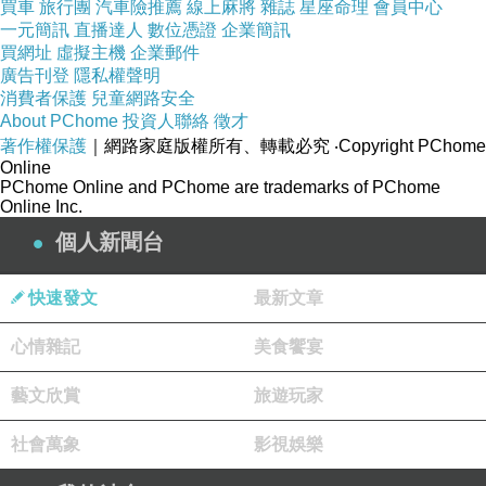
買車
旅行團
汽車險推薦
線上麻將
雜誌
星座命理
會員中心
她就是指示李主簿的線人
[——
嗯
]
一元簡訊
直播達人
數位憑證
企業簡訊
買網址
虛擬主機
企業郵件
她捂著臉頰
被舊伙伴看到自己現在境況
——
哼
!
廣告刊登
隱私權聲明
陷害韓尚宮的她們恥笑自己不自量力吧
——
哈
?
消費者保護
兒童網路安全
About PChome
投資人聯絡
徵才
想著想著不忿掉眼淚
現在我還能怎辦
請求放過
?
著作權保護
｜網路家庭版權所有、轉載必究
‧Copyright PChome
—
不
!
Online
PChome Online and PChome are trademarks of PChome
Online Inc.
[
喂
!
妳瘋了
!]
李主簿扣住她手腕
個人新聞台
[
打成這樣
怎去見大人
?]
語氣可見
他對首醫女保留幾分畏懼
快速發文
最新文章
心情雜記
美食饗宴
[
妳不過是治療好倭將的官婢
——!]
首醫女粗暴扯開她衣服
怒吼丫鬟趕緊幫忙
藝文欣賞
旅遊玩家
她早就嫌惡
長今的
“
自視甚高
”
社會萬象
影視娛樂
直斥申益必大叔
目無尊長
厲聲拒絕李建元三番四次
”
請求
”