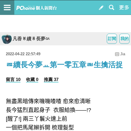
凡香ㅸ續ㆄ長夢ㆂ
訂閱
我的
2022-04-22 22:57:49
Jia
ㄿ續長今夢ㅛ第一零五章ㄼ生擒活捉
留言 10
收藏 0
推薦 37
無盡黑暗傳來嘰嘰喳喳
愈來愈清晰
長今猛烈直起身子
衣服給換
——!?
[
醒了
!]
兩三丫鬟火速上前
一個把馬尾辮拆開
梳理髮型