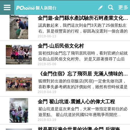
和咕嚕一起嘀咕。
訂閱
我的
金門遊-金門縣水產試驗所石蚵產業文化館+北山蚵棚
認真數起來，我們這次到金門3天跑了25個景點左
右。算是很豐富的行程，卻因為沒選到一個合適的
2019-06-13
導遊讓狐狸...
金門-山后民俗文化村
當初找到金門忘了飛羽居民宿時，看到官網介紹就
位在山后民俗文化村旁。 於是又跟著搜尋了山后
2019-05-06
民俗文...
《金門住宿》忘了飛羽居 充滿人情味的民宿
狐狸對於出遊的住宿飯店(民宿)一定會先做功課，
喜歡事先參考網友的評價如何，雖然有些時候還是
2019-04-19
有被騙...
金門 翟山坑道-震撼人心的偉大工程
翟山坑道是這次來金門，大家一致指定要前往的必
遊景點。 翟山坑道於民國52年應戰爭而開挖...
2019-03-19
就是要玩遍全世界的沙灘-金門 后湖海濱公園+成功沙灘