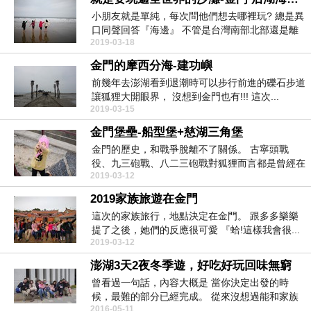
小朋友就是單純，每次問他們想去哪裡玩? 總是異
口同聲回答『海邊』 不管是台灣南部北部還是離
2019-03-18
島...
金門的摩西分海-建功嶼
前幾年去澎湖看到退潮時可以步行前進的礫石步道
讓狐狸大開眼界， 沒想到金門也有!!! 這次...
2019-03-15
金門堡壘-船型堡+慈湖三角堡
金門的歷史，和戰爭脫離不了關係。 古寧頭戰
役、九三砲戰、八二三砲戰對狐狸而言都是曾經在
2019-03-12
歷史課本...
2019家族旅遊在金門
這次的家族旅行，地點決定在金門。 跟多多樂樂
提了之後，她們的反應很可愛 『蛤!這樣我會很...
2019-03-12
澎湖3天2夜冬季遊，好吃好玩回味無窮
曾看過一句話，內容大概是 當你決定出發的時
候，最難的部分已經完成。 從來沒想過能和家族
2016-05-11
成員一...