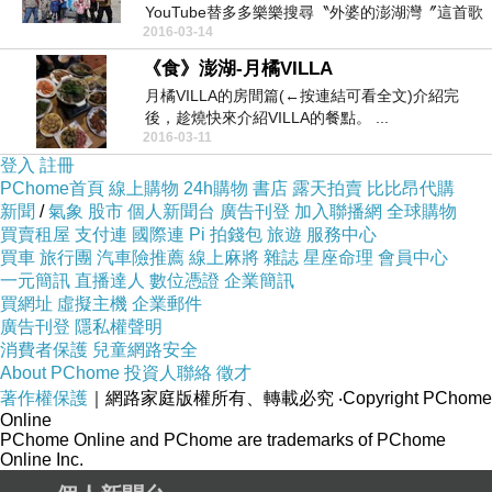
YouTube替多多樂樂搜尋〝外婆的澎湖灣〞這首歌
2016-03-14
時意外...
《食》澎湖-月橘VILLA
月橘VILLA的房間篇(←按連結可看全文)介紹完
後，趁燒快來介紹VILLA的餐點。 ...
2016-03-11
登入
註冊
PChome首頁
線上購物
24h購物
書店
露天拍賣
比比昂代購
新聞
/
氣象
股市
個人新聞台
廣告刊登
加入聯播網
全球購物
買賣租屋
支付連
國際連
Pi 拍錢包
旅遊
服務中心
買車
旅行團
汽車險推薦
線上麻將
雜誌
星座命理
會員中心
一元簡訊
直播達人
數位憑證
企業簡訊
買網址
虛擬主機
企業郵件
廣告刊登
隱私權聲明
消費者保護
兒童網路安全
About PChome
投資人聯絡
徵才
著作權保護
｜網路家庭版權所有、轉載必究
‧Copyright PChome
Online
PChome Online and PChome are trademarks of PChome
Online Inc.