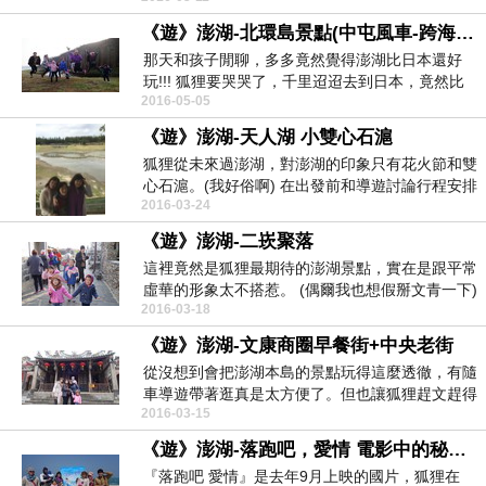
《遊》澎湖-北環島景點(中屯風車-跨海大橋-大果葉玄武岩)
那天和孩子閒聊，多多竟然覺得澎湖比日本還好
玩!!! 狐狸要哭哭了，千里迢迢去到日本，竟然比
2016-05-05
不上自國...
《遊》澎湖-天人湖 小雙心石滬
狐狸從未來過澎湖，對澎湖的印象只有花火節和雙
心石滬。(我好俗啊) 在出發前和導遊討論行程安排
2016-03-24
時...
《遊》澎湖-二崁聚落
這裡竟然是狐狸最期待的澎湖景點，實在是跟平常
虛華的形象太不搭惹。 (偶爾我也想假掰文青一下)
2016-03-18
...
《遊》澎湖-文康商圈早餐街+中央老街
從沒想到會把澎湖本島的景點玩得這麼透徹，有隨
車導遊帶著逛真是太方便了。但也讓狐狸趕文趕得
2016-03-15
好累累，我們...
《遊》澎湖-落跑吧，愛情 電影中的秘密景點
『落跑吧 愛情』是去年9月上映的國片，狐狸在