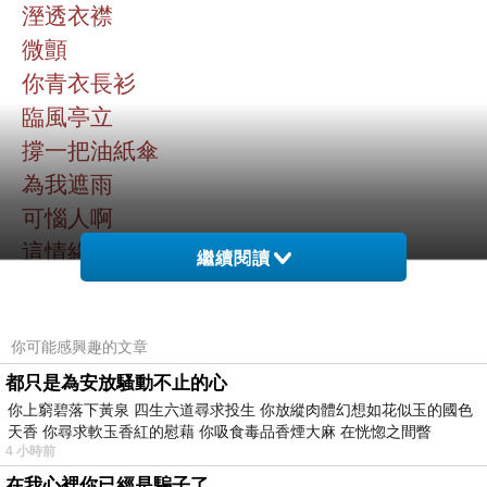
溼透衣襟
微顫
你青衣長衫
臨風亭立
撐一把油紙傘
為我遮雨
可惱人啊
這情緣
繼續閱讀
怎麼個解？
你可能感興趣的文章
（盜仙草）
都只是為安放騷動不止的心
你上窮碧落下黃泉 四生六道尋求投生 你放縱肉體幻想如花似玉的國色
那崑崙山的南極仙翁
天香 你尋求軟玉香紅的慰藉 你吸食毒品香煙大麻 在恍惚之間瞥
贈我靈芝仙草
4 小時前
在我心裡你已經是騙子了........