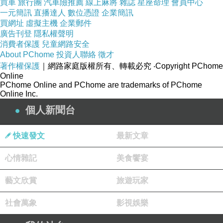
買車
旅行團
汽車險推薦
線上麻將
雜誌
星座命理
會員中心
鬥法中動了胎氣
一元簡訊
直播達人
數位憑證
企業簡訊
百丈波濤
買網址
虛擬主機
企業郵件
廣告刊登
隱私權聲明
一瀉千里
消費者保護
兒童網路安全
百萬生靈塗炭
About PChome
投資人聯絡
徵才
著作權保護
｜網路家庭版權所有、轉載必究
‧Copyright PChome
無奈
Online
這法缽
PChome Online and PChome are trademarks of PChome
Online Inc.
這雷峰塔
個人新聞台
是我應得的果報
我無怨
快速發文
最新文章
法海啊
心情雜記
美食饗宴
我兒無恙否？
藝文欣賞
旅遊玩家
（祭塔）
社會萬象
影視娛樂