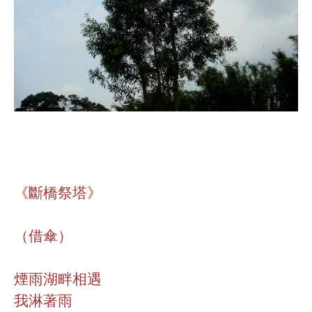
《斷橋祭塔》
（借傘）
煙雨湖畔相遇
我淋著雨