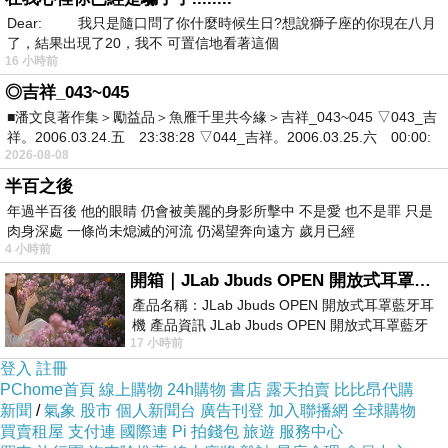
看祂慈悲模樣
Dear: 我只是隨口問了你什麼時候生日?想說獅子座的你現在八月
好像早算準了我會來
了，結果出現了20，我不 可置信地看著這個
唉呀喔
16 小時前
真羞死人了
◎吉祥_043~045
■潘文良著作集＞勵益品＞魚雁千里共今緣＞吉祥_043~045 ▽043_吉
祥。2006.03.24.五 23:38:28 ▽044_吉祥。2006.03.25.六 00:00:
（水漫金山）
2026-08-08
半百之後
年過半百後 他的眼睛 仍會被美麗的身影所擊中 不是愛 也不是罪 只是
萬丈情濤
肉身深處 一條尚未熄滅的河流 仍渴望奔向遠方 歲月已經
水漫金山
4 小時前
恨只恨
開箱｜JLab Jbuds OPEN 開放式耳罩藍牙耳機 - 設計美學，輕巧、透氣、環境音全物理達成！
產品名稱：JLab Jbuds OPEN 開放式耳罩藍牙耳
法海無情啊
機 產品資訊 JLab Jbuds OPEN 開放式耳罩藍牙
17 小時前
耳機評語：非常有特色，值得喜愛美型工
登入
註冊
（斷橋）
PChome首頁
線上購物
24h購物
書店
露天拍賣
比比昂代購
新聞
/
氣象
股市
個人新聞台
廣告刊登
加入聯播網
全球購物
買賣租屋
怎麼在這時候破水
支付連
國際連
Pi 拍錢包
旅遊
服務中心