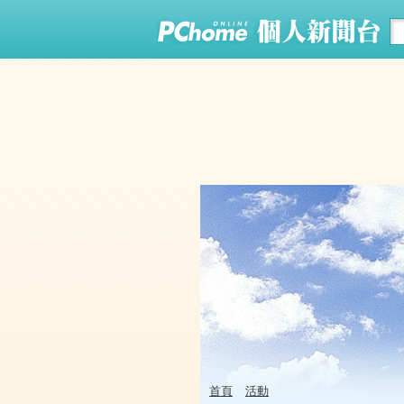
首頁
活動