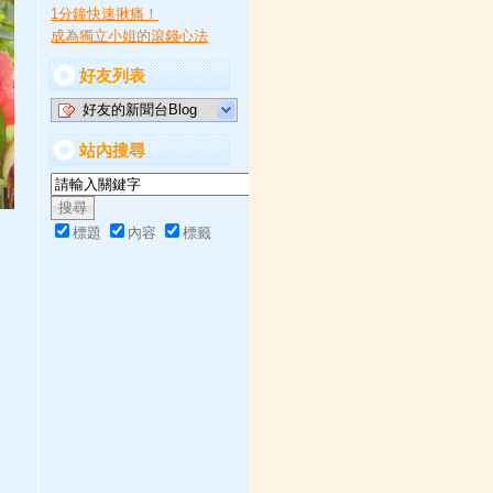
1分鐘快速揪痛！
成為獨立小姐的滾錢心法
好友列表
好友的新聞台Blog
站內搜尋
標題
內容
標籤