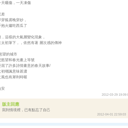
一天曬傷，一天凍傷
只差
早穿狐裘晚穿紗，
手抱火爐吃西瓜了
但，這樣的大氣層變化現象，
在太初筆下，，依然有著 層次感的傳神
/慾望的城市
把慾望和春光畫上等號
委屈了許多詩情畫意的春天故事/
太初嘲諷意味甚濃
文風也有犀利時喔
晚安
2012-03-29 19:09:
版主回應
寫到情境裡，已有點忘了自己
2012-04-01 22:59:03