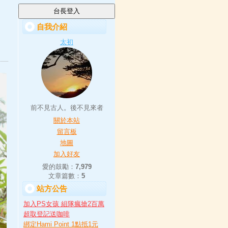
自我介紹
太初
前不見古人。後不見來者
關於本站
留言板
地圖
加入好友
愛的鼓勵：
7,979
文章篇數：
5
站方公告
加入PS女孩 組隊瘋搶2百萬
超取登記送咖啡
綁定Hami Point 1點抵1元