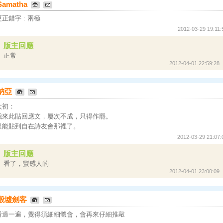
Samatha
更正錯字 : 兩極
2012-03-29 19:11:
版主回應
正常
2012-04-01 22:59:28
納亞
太初：
我來此貼回應文，屢次不成，只得作罷。
只能貼到自在詩友會那裡了。
2012-03-29 21:07:
版主回應
看了，蠻感人的
2012-04-01 23:00:09
殷墟劍客
看過一遍，覺得須細細體會，會再來仔細推敲