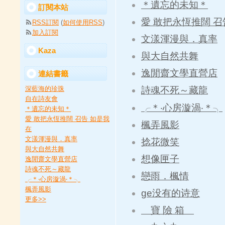
＊遺忘的未知＊
訂閱本站
愛 敢把永恆推闊 召
RSS訂閱
(
如何使用RSS
)
加入訂閱
文漾渾漫與．真率
Kaza
與大自然共舞
逸閒齋文學直營店
連結書籤
深藍海的珍珠
詩魂不死～藏龍
自在詩友會
╭＊‧心房漩渦‧＊╮
＊遺忘的未知＊
愛 敢把永恆推闊 召告 如是我
楓弄風影
在
文漾渾漫與．真率
捻花微笑
與大自然共舞
想像匣子
逸閒齋文學直營店
詩魂不死～藏龍
戀雨．楓情
╭＊‧心房漩渦‧＊╮
楓弄風影
ge没有的诗意
更多
>>
寶 險 箱