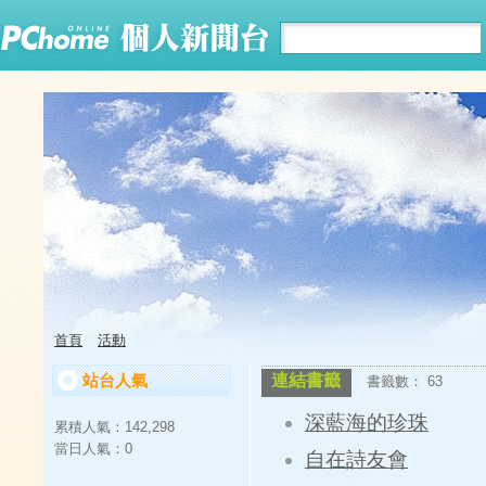
首頁
活動
站台人氣
連結書籤
書籤數： 63
深藍海的珍珠
累積人氣：
142,298
當日人氣：
0
自在詩友會