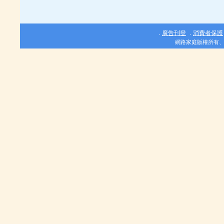
廣告刊登
消費者保護
．
．
網路家庭版權所有、轉載必究