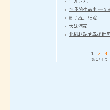
一九六九
在我的生命中,一切
斷了線。紙鳶
大妹滴家
北極駱駝的異想世
1
2
3
.
.
第 1 / 4