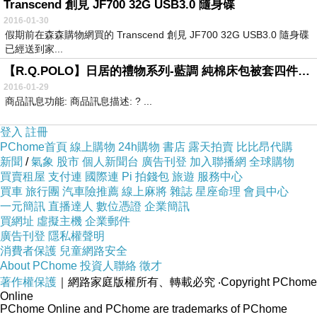
Transcend 創見 JF700 32G USB3.0 隨身碟
2016-01-30
假期前在森森購物網買的 Transcend 創見 JF700 32G USB3.0 隨身碟
已經送到家...
【R.Q.POLO】日居的禮物系列-藍調 純棉床包被套四件組-雙人標準(5尺)
2016-01-29
商品訊息功能: 商品訊息描述: ? ...
登入
註冊
PChome首頁
線上購物
24h購物
書店
露天拍賣
比比昂代購
新聞
/
氣象
股市
個人新聞台
廣告刊登
加入聯播網
全球購物
買賣租屋
支付連
國際連
Pi 拍錢包
旅遊
服務中心
買車
旅行團
汽車險推薦
線上麻將
雜誌
星座命理
會員中心
一元簡訊
直播達人
數位憑證
企業簡訊
買網址
虛擬主機
企業郵件
廣告刊登
隱私權聲明
消費者保護
兒童網路安全
About PChome
投資人聯絡
徵才
著作權保護
｜網路家庭版權所有、轉載必究
‧Copyright PChome
Online
PChome Online and PChome are trademarks of PChome