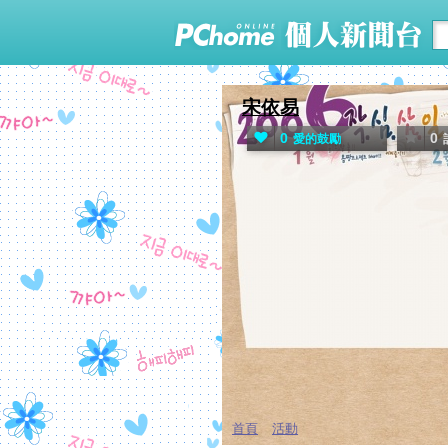
宋依易
0
0
愛的鼓勵
首頁
活動