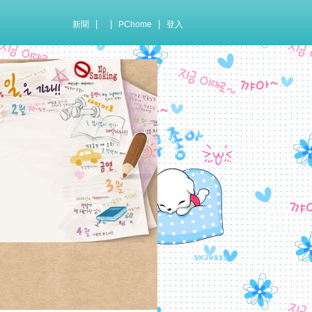
|
|
|
新聞
PChome
登入