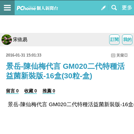
宋依易
訂閱
我的
2016-01-31 15:01:33
黃蘭亞
景岳-陳仙梅代言 GM020二代特種活
益菌新裝版-16盒(30粒-盒)
留言 0
收藏 0
推薦 0