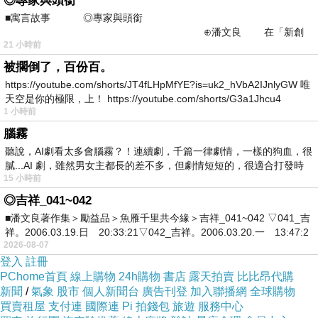
◎專家與頭銜
軟膠囊
■寓言故事 ◎專家與頭銜
類
⊕潘文良 在「新創
型
21 小時前
之谷」裡——
產
被擱倒了，百份百。
台灣
https://youtube.com/shorts/JT4fLHpMfYE?is=uk2_hVbA2IJnlyGW 唯
地
天空是你的極限，上！ https://youtube.com/shorts/G3a1Jhcu4
食
1 小時前
品
腦霧
排便順暢
聽說，AI劇看太多會腦霧？！連續劇，千篇一律劇情，一樣的狗血，很
功
膩...AI 劇，雖然男女主都長的差不多，但劇情短短的，很適合打發時
能
15 小時前
適
◎吉祥_041~042
■潘文良著作集＞勵益品＞魚雁千里共今緣＞吉祥_041~042 ▽041_吉
用
通用
祥。2006.03.19.日 20:33:21▽042_吉祥。2006.03.20.一 13:47:2
族
2026-08-07
登入
註冊
群
PChome首頁
線上購物
24h購物
書店
露天拍賣
比比昂代購
保
新聞
/
氣象
股市
個人新聞台
廣告刊登
加入聯播網
全球購物
買賣租屋
支付連
國際連
Pi 拍錢包
旅遊
服務中心
存