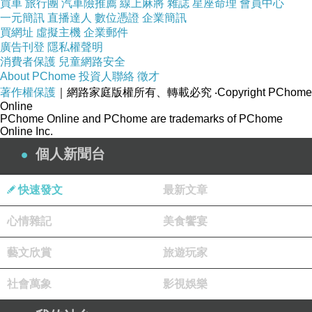
2年
買車
旅行團
汽車險推薦
線上麻將
雜誌
星座命理
會員中心
期
一元簡訊
直播達人
數位憑證
企業簡訊
限
買網址
虛擬主機
企業郵件
廣告刊登
隱私權聲明
主
消費者保護
兒童網路安全
About PChome
成
益生菌、乳酸菌
投資人聯絡
徵才
著作權保護
｜網路家庭版權所有、轉載必究
‧Copyright PChome
分
Online
PChome Online and PChome are trademarks of PChome
國
Online Inc.
家
個人新聞台
健
康
快速發文
最新文章
無
認
心情雜記
美食饗宴
證
號
藝文欣賞
旅遊玩家
碼
社會萬象
影視娛樂
商