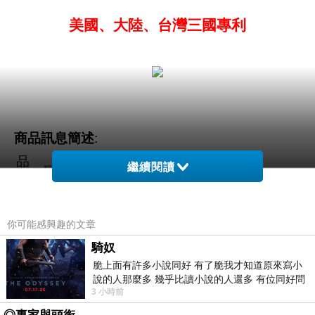
美國、大陸、台灣三國專利
商品訊息簡述
:
品
繼續閱讀
景岳
牌
商
你可能感興趣的文章
品
【陳仙梅推薦】GM020二代特種活益菌新
名
裝版-16盒(30粒/盒)
騎奴
脆上面有許多小說同好 有了脆我才知道原來寫小
稱
說的人那麼多 幾乎比讀小說的人還多 有位同好問
食
3 小時前
了一個問題 她說為什麼高中文學獎的
品