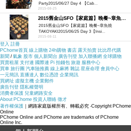
Party2015/06/27 Day 4 【Cab...
2015-08-25
2015舊金山SFO【家庭篇】晚餐~章魚燒TAKOYAKI
2015舊金山SFO【家庭篇】晚餐~章魚燒
TAKOYAKI2015/06/25 Day 3【Insi...
2015-08-11
登入
註冊
PChome首頁
線上購物
24h購物
書店
露天拍賣
比比昂代購
新聞
/
氣象
股市
個人新聞台
廣告刊登
加入聯播網
全球購物
買賣租屋
支付連
國際連
Pi 拍錢包
旅遊
服務中心
買車
旅行團
汽車險推薦
線上麻將
雜誌
星座命理
會員中心
一元簡訊
直播達人
數位憑證
企業簡訊
買網址
虛擬主機
企業郵件
廣告刊登
隱私權聲明
消費者保護
兒童網路安全
About PChome
投資人聯絡
徵才
著作權保護
｜網路家庭版權所有、轉載必究
‧Copyright PChome
Online
PChome Online and PChome are trademarks of PChome
Online Inc.