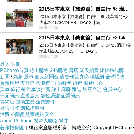
2015日本東京【旅遊篇】自由行 ※ 淺草雷門+人力車
2015日本東京【旅遊篇】自由行 ※ 淺草雷門+人
力車2015/04/24 FRI. DAY 2【築...
2015-04-29
2015日本東京【美食篇】自由行 ※ 04/23消夜+築地市場
2015日本東京【美食篇】自由行 ※ 04/23消夜+築
地市場2015/04/23 THU. DAY...
2015-04-29
登入
註冊
PChome首頁
線上購物
24h購物
書店
露天拍賣
比比昂代購
新聞
/
氣象
股市
個人新聞台
廣告刊登
加入聯播網
全球購物
買賣租屋
支付連
國際連
Pi 拍錢包
旅遊
服務中心
買車
旅行團
汽車險推薦
線上麻將
雜誌
星座命理
會員中心
一元簡訊
直播達人
數位憑證
企業簡訊
買網址
虛擬主機
企業郵件
廣告刊登
隱私權聲明
消費者保護
兒童網路安全
About PChome
投資人聯絡
徵才
著作權保護
｜網路家庭版權所有、轉載必究
‧Copyright PChome
Online