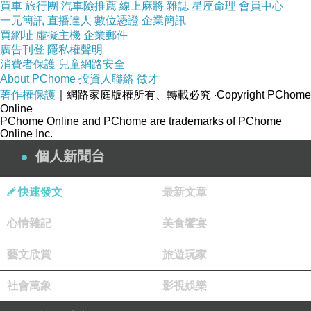
買車
旅行團
汽車險推薦
線上麻將
雜誌
星座命理
會員中心
一元簡訊
直播達人
數位憑證
企業簡訊
買網址
虛擬主機
企業郵件
廣告刊登
隱私權聲明
消費者保護
兒童網路安全
About PChome
投資人聯絡
徵才
著作權保護
｜網路家庭版權所有、轉載必究
‧Copyright PChome
Online
PChome Online and PChome are trademarks of PChome
Online Inc.
個人新聞台
快速發文
最新文章
心情雜記
美食饗宴
藝文欣賞
旅遊玩家
GAP的特價品也不貴
社會萬象
影視娛樂