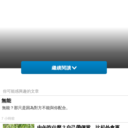
繼續閱讀
OUTLET內的品牌是蠻多的，但我個人覺得
ADIDAS的價差最大
你可能感興趣的文章
，最好買
無能
無能？那只是因為對方不能與你配合。
7 小時前
中午吃什麼？自己帶便當，比起外食更健康-夏季日常。(舞動馬尾廚房)