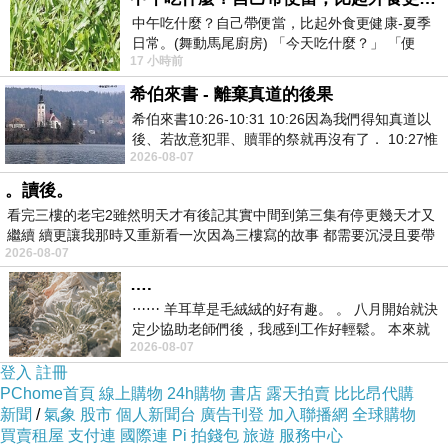
中午吃什麼？自己帶便當，比起外食更健康-夏季
日常。(舞動馬尾廚房) 「今天吃什麼？」 「便
17 小時前
當？麵？還是炒飯？」 每天都在選擇
希伯來書 - 離棄真道的後果
希伯來書10:26-10:31 10:26因為我們得知真道以
後、若故意犯罪、贖罪的祭就再沒有了． 10:27惟
2026-08-07
有戰懼等候審判和那燒滅眾敵人的烈火
。讀後。
看完三樓的老宅2雖然明天才有後記其實中間到第三集有停更幾天才又
繼續 續更讓我那時又重新看一次因為三樓寫的故事 都需要沉浸且要帶
2026-08-07
有
….
⋯⋯ 羊耳草是毛絨絨的好有趣。 。 八月開始就決
定少協助老師們後，我感到工作好輕鬆。 本來就
2026-08-07
不是我的工作啊。 真
登入
註冊
PChome首頁
線上購物
24h購物
書店
露天拍賣
比比昂代購
新聞
/
氣象
股市
個人新聞台
廣告刊登
加入聯播網
全球購物
買賣租屋
支付連
國際連
Pi 拍錢包
旅遊
服務中心