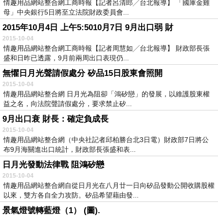
情趣用品網站整合網工商時報【記者呂清郎╱台北報導】 「國庫金雞
母」中央銀行5日將至立法院財政委員會...
2015年10月4日 上午5:5010月7日 9月出口弱 財
2015-10-04
情趣用品網站整合網工商時報【記者周慧如╱台北報導】 財政部長張
盛和日昨已透露，9月前兩周出口表現仍...
無懼日月光聲請假處分 矽品15日股東會照開
2015-10-04
情趣用品網站整合網 日月光為阻卻「鴻矽戀」的發展，以維護股東權
益之名，向法院聲請假處分，要求禁止矽...
9月出口衰 財長：確定負成長
2015-10-04
情趣用品網站整合網（中央社記者邱柏勝台北3日電）財政部7日將公
布9月海關進出口統計，財政部長張盛和表...
日月光發動法律戰 阻鴻矽戀
2015-10-04
情趣用品網站整合網自從日月光在八月廿一日向矽品發動公開收購股權
以來，雙方各自全力攻防。矽品希望藉由發...
景氣燈號轉藍燈（1） (圖).