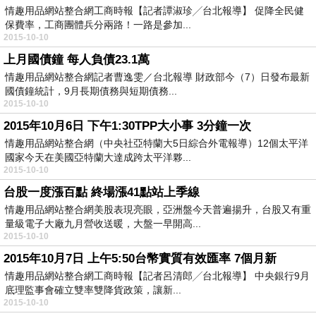
情趣用品網站整合網工商時報【記者譚淑珍╱台北報導】 促降全民健
保費率，工商團體兵分兩路！一路是參加...
2015-10-10
上月國債鐘 每人負債23.1萬
情趣用品網站整合網記者曹逸雯／台北報導 財政部今（7）日發布最新
國債鐘統計，9月長期債務與短期債務...
2015-10-10
2015年10月6日 下午1:30TPP大小事 3分鐘一次
情趣用品網站整合網（中央社亞特蘭大5日綜合外電報導）12個太平洋
國家今天在美國亞特蘭大達成跨太平洋夥...
2015-10-10
台股一度漲百點 終場漲41點站上季線
情趣用品網站整合網美股表現亮眼，亞洲盤今天普遍揚升，台股又有重
量級電子大廠九月營收送暖，大盤一早開高...
2015-10-10
2015年10月7日 上午5:50台幣實質有效匯率 7個月新
情趣用品網站整合網工商時報【記者呂清郎╱台北報導】 中央銀行9月
底理監事會確立雙率雙降貨政策，讓新...
2015-10-10