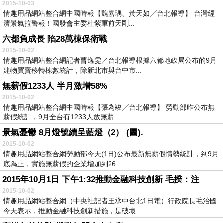
2015-10-03
情趣用品網站整合網中國時報【魏嘉瑀、黃天如╱台北報導】 台灣經
濟景氣拉警報！國發會主委杜紫軍前天剛...
六都負成長 陷28萬棟保衛戰
2015-10-02
情趣用品網站整合網記者曹逸雯／台北報導根據六都地政局公布的9月
建物買賣移轉棟數統計，除新北市與台中市...
無薪假1233人 半月激增58%
2015-10-02
情趣用品網站整合網中國時報【張為竣╱台北報導】 勞動部昨公布無
薪假統計，9月全台有1233人放無薪...
景氣憂鬱 8月燈號續呈藍燈（2） (圖).
2015-10-02
情趣用品網站整合網勞動部今天(1日)公布最新無薪假情勢統計，到9月
底為止，實施無薪假的企業增加到26...
2015年10月1日 下午1:32推動金融科技創新 毛揆：注
2015-10-02
情趣用品網站整合網（中央社記者王承中台北1日電）行政院長毛治國
今天表示，推動金融科技創新措施，是破壞...