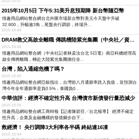
2015-10-07
2015年10月5日 下午5:31美升息預期降 新台幣隨亞幣
情趣用品網站整合網台北外匯市場新台幣對美元今天盤中升破
32.800，升幅逾3角，尾盤央行調節，終場升...
2015-10-06
DRAM教父高啟全離職 傳跳槽陸紫光集團（中央社／資料照片）
2015-10-06
情趣用品網站整合網（中央社記者林孟汝台北 5日電）南亞科總經理高
啟全傳將離職，轉赴大陸紫光集團擔任全...
台灣，陷入通縮危機了嗎？
2015-10-05
情趣用品網站整合網亞銀指出，台灣前八月通膨率跌入負值，並預測台
灣今年全年通膨率是負0.5%，泰國負0...
中華信評：經濟不確定性升高 台灣債市新債發行量恐減少
2015-10-05
情趣用品網站整合網工商時報【記者陳碧芬╱台北報導】 經濟不確定
性升高，企業及金融機構的發債腳步自下...
救經濟！ 央行調降3大利率各半碼 終結連16凍
2015-10-04