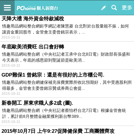
財經新聞
訂閱
我的
天降大禮 海外資金特赦減稅
情趣用品網站整合網鉅亨網記者陳慧菱 台北對於台股量能不振，如何
讓資金重回股市，金管會主委曾銘宗表示，...
2015-10-11
年底歐美消費旺 出口會好轉
情趣用品網站整合網（中央社記者王承中台北8日電）財政部長張盛和
今天表示，年底的感恩節到聖誕節是歐美消...
2015-10-11
GDP難保1 曾銘宗：還是有很好的上市櫃公司.
情趣用品網站整合網健保補充保費實際所收比預期好，其中受惠股利所
得最多，金管會主委曾銘宗贊成券商公會提...
2015-10-11
新春開工 屏東求職人多2成 (圖).
情趣用品網站整合網（中央社記者蔡怡杼台北7日電）根據金管會統
計，累計前8月整體金融業獲利新台幣389...
2015-10-11
2015年10月7日 上午9:27促降健保費 工商團體齊攻