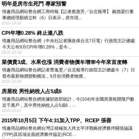
明年是房市生死門 專家預警
情趣用品網站整合網工商時報【記者蔡惠芳╱台北報導】 戴德梁行董
事總經理顏炳立昨（6）日表示，房市現...
2015-10-10
CPI年增0.28% 終止連八跌
情趣用品網站整合網（中央社記者陳政偉台北7日電）行政院主計總處
今天公布9月CPI年增0.28%，是今...
2015-10-10
菜價貴3成、水果也漲 消費者物價年增率今年來首度轉
情趣用品網站整合網記者曹逸雯／台北報導行政院主計總處今（7）日
發布最新物價變動概況，9月份消費者物價...
2015-10-08
房屋稅 男性納稅人占5成6
情趣用品網站整合網依據財政部統計，今(104)年全國房屋稅開徵戶數
近千萬戶，其中男性納稅人占5成6，...
2015-10-07
2015年10月5日 下午4:31加入TPP、RCEP 張善
情趣用品網站整合網台灣正積極加入跨太平洋戰略經濟夥伴關係協議
(TPP)及區域全面經濟夥伴協定(RCE...