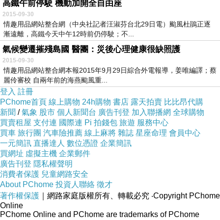
高鐵午前停駛 機動加開全自由座
2015-09-30
情趣用品網站整合網（中央社記者汪淑芬台北29日電）颱風杜鵑正逐
漸遠離，高鐵今天中午12時前仍停駛；不...
氣候變遷摧殘島國 醫團：災後心理健康很缺照護
2015-09-30
情趣用品網站整合網本報2015年9月29日綜合外電報導，姜唯編譯；蔡
麗伶審校 自兩年前的海燕颱風重...
登入
註冊
PChome首頁
線上購物
24h購物
書店
露天拍賣
比比昂代購
新聞
/
氣象
股市
個人新聞台
廣告刊登
加入聯播網
全球購物
買賣租屋
支付連
國際連
Pi 拍錢包
旅遊
服務中心
買車
旅行團
汽車險推薦
線上麻將
雜誌
星座命理
會員中心
一元簡訊
直播達人
數位憑證
企業簡訊
買網址
虛擬主機
企業郵件
廣告刊登
隱私權聲明
消費者保護
兒童網路安全
About PChome
投資人聯絡
徵才
著作權保護
｜網路家庭版權所有、轉載必究
‧Copyright PChome
Online
PChome Online and PChome are trademarks of PChome