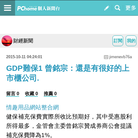
財經新聞
訂閱
我的
2015-10-11 04:24:01
jimenevb76a
GDP難保1 曾銘宗：還是有很好的上
市櫃公司.
留言 0
收藏 0
推薦 0
情趣用品網站整合網
健保補充保費實際所收比預期好，其中受惠股利
所得最多，金管會主委曾銘宗贊成券商公會提議
補充保費降為1%。