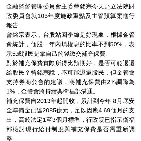
金融監督管理委員會主委曾銘宗今天赴立法院財
政委員會就105年度施政重點及主管預算案進行
報告。
曾銘宗表示，台股站回季線是好現象，根據金管
會統計，個股一年內填權息的比率不到50%，表
示5成股民是拿自己的錢繳交補充保費。
對於補充保費實際所得比預期好，是否可能退還
給股民？曾銘宗說，不可能退還股民，但金管會
支持券商公會的建議，將補充保費由2%調降為
1%，金管會將持續與衛福部溝通。
補充保費自2013年起開收，累計到今年 8月底安
全準備金已達2085億元，足以因應4.69個月的支
出，高於法定1至3個月標準，行政院已指示衛福
部檢討現行給付制度與補充保費是否需重新調
整。