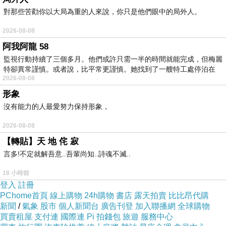
對那些苦勸你以大局為重的人來說，你只是他們眼中的局外人。
2026-08-08
阿我阿龍 58
監視行動持續了三個多月。他們或許只需一半的時間就能完成，但梅麗
特卻異常謹慎。或者說，比平常更謹慎。她找到了一艘特工處停泊在
2026-08-08
形象
沒有能力的人最愛努力保持形象，
2026-08-08
【轉貼】天 地 侘 寂
言多!不定就解吾意..吾輩尚知..詩魂不滅..
18 小時前
登入
註冊
PChome首頁
線上購物
24h購物
書店
露天拍賣
比比昂代購
新聞
/
氣象
股市
個人新聞台
廣告刊登
加入聯播網
全球購物
買賣租屋
支付連
國際連
Pi 拍錢包
旅遊
服務中心