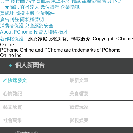
買車
旅行團
汽車險推薦
線上麻將
雜誌
星座命理
會員中心
一元簡訊
直播達人
數位憑證
企業簡訊
買網址
虛擬主機
企業郵件
廣告刊登
隱私權聲明
消費者保護
兒童網路安全
About PChome
投資人聯絡
徵才
著作權保護
｜網路家庭版權所有、轉載必究
‧Copyright PChome
Online
PChome Online and PChome are trademarks of PChome
Online Inc.
個人新聞台
快速發文
最新文章
心情雜記
美食饗宴
藝文欣賞
旅遊玩家
社會萬象
影視娛樂