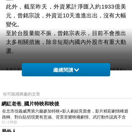
此外，截至昨天，外資累計淨匯入約1933億美
元，曾銘宗說，外資近10天進進出出，沒有大幅
變化。
至於台股量能不振，曾銘宗表示，目前不會推出
太多相關措施，除非短期內國內外股市有重大動
盪。
繼續閱讀
本篇文章引用自此: https://tw.news.yahoo.com/曾銘宗贊成股利補充健保降為1-
013414382.html
愛麗絲視訊聊天、情趣用品、娛樂城網
你可能感興趣的文章
站整合網
網紅老爸_國片特映和映後
在北市信義威秀第六廳參加特映+影人劇組見面會，影片精彩劇情峰迴
路轉、對白貼切現實有意涵、背景音樂映襯劇情、武打動作認真不含
15 小時前
糊、
局外人