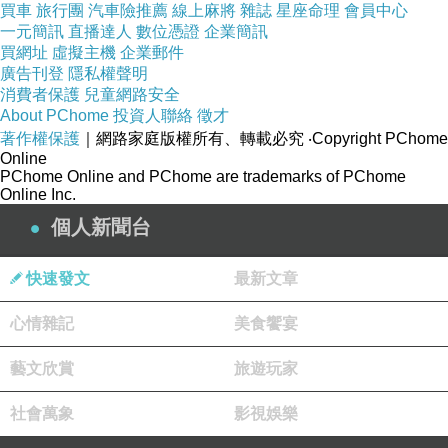
買車
旅行團
汽車險推薦
線上麻將
雜誌
星座命理
會員中心
一元簡訊
直播達人
數位憑證
企業簡訊
買網址
虛擬主機
企業郵件
廣告刊登
隱私權聲明
消費者保護
兒童網路安全
About PChome
投資人聯絡
徵才
著作權保護
｜網路家庭版權所有、轉載必究
‧Copyright PChome
Online
PChome Online and PChome are trademarks of PChome
Online Inc.
個人新聞台
快速發文
最新文章
心情雜記
美食饗宴
藝文欣賞
旅遊玩家
社會萬象
影視娛樂