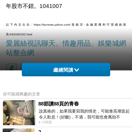
年股市不錯。1041007
以下內文出自: https://tw.news.yahoo.com/曾銘宗-金融業獲利可望續創新
高-042440162.html
愛麗絲視訊聊天、情趣用品、娛樂城網
站整合網
繼續閱讀
你可能感興趣的文章
88節讀88頁的青春
說真格的，如果我要寫我的情史，可能會高潮迭起
令人歎息！(好酸)，不過，我可能也會萬劫不
4 小時前
復...，每天跪鍵盤還是被判了花心的罪