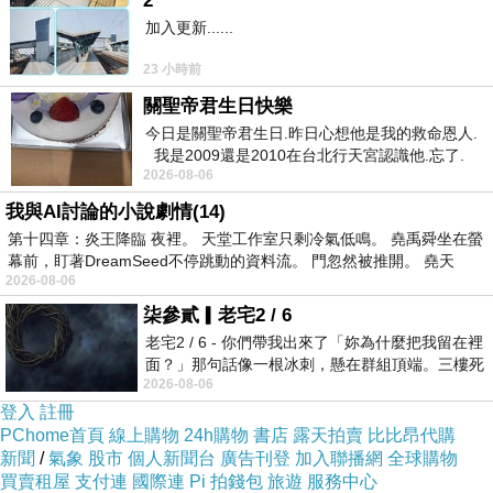
2
加入更新......
23 小時前
關聖帝君生日快樂
今日是關聖帝君生日.昨日心想他是我的救命恩人.
我是2009還是2010在台北行天宮認識他.忘了.
2026-08-06
一個奇摩交友的網友學
我與AI討論的小說劇情(14)
第十四章：炎王降臨 夜裡。 天堂工作室只剩冷氣低鳴。 堯禹舜坐在螢
幕前，盯著DreamSeed不停跳動的資料流。 門忽然被推開。 堯天
2026-08-06
柒參貳▎老宅2 / 6
老宅2 / 6 - 你們帶我出來了「妳為什麼把我留在裡
面？」那句話像一根冰刺，懸在群組頂端。三樓死
2026-08-06
死盯著照片裡的人。那個人確實站在
登入
註冊
PChome首頁
線上購物
24h購物
書店
露天拍賣
比比昂代購
新聞
/
氣象
股市
個人新聞台
廣告刊登
加入聯播網
全球購物
買賣租屋
支付連
國際連
Pi 拍錢包
旅遊
服務中心