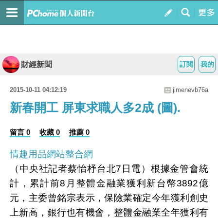
財經新聞
訂閱
我的
2015-10-11 04:12:19
jimenevb76a
新春開工 屏東求職人多2成 (圖).
留言 0
收藏 0
推薦 0
情趣用品網站整合網
（中央社記者蔡怡杼台北7日電）根據金管會統
計，累計前8月整體金融業獲利新台幣3892億
元，主委曾銘宗表示，保險業確定今年獲利創史
上新高，銀行也有機會，整體金融業全年獲利有