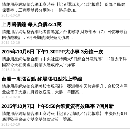
情趣用品網站整合網工商時報【記者譚淑珍╱台北報導】 促降全民健
保費率，工商團體兵分兩路！一路是參加...
2015-10-10
上月國債鐘 每人負債23.1萬
情趣用品網站整合網記者曹逸雯／台北報導 財政部今（7）日發布最新
國債鐘統計，9月長期債務與短期債務...
2015-10-10
2015年10月6日 下午1:30TPP大小事 3分鐘一次
情趣用品網站整合網（中央社亞特蘭大5日綜合外電報導）12個太平洋
國家今天在美國亞特蘭大達成跨太平洋夥...
2015-10-10
台股一度漲百點 終場漲41點站上季線
情趣用品網站整合網美股表現亮眼，亞洲盤今天普遍揚升，台股又有重
量級電子大廠九月營收送暖，大盤一早開高...
2015-10-10
2015年10月7日 上午5:50台幣實質有效匯率 7個月新
情趣用品網站整合網工商時報【記者呂清郎╱台北報導】 中央銀行9月
底理監事會確立雙率雙降貨政策，讓新...
2015-10-10