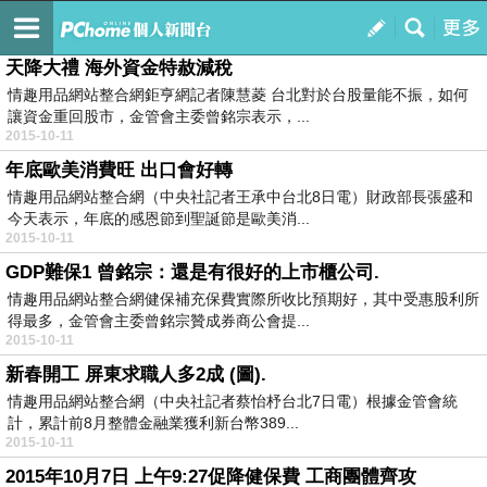
財經新聞
訂閱
我的
天降大禮 海外資金特赦減稅
情趣用品網站整合網鉅亨網記者陳慧菱 台北對於台股量能不振，如何
讓資金重回股市，金管會主委曾銘宗表示，...
2015-10-11
年底歐美消費旺 出口會好轉
情趣用品網站整合網（中央社記者王承中台北8日電）財政部長張盛和
今天表示，年底的感恩節到聖誕節是歐美消...
2015-10-11
GDP難保1 曾銘宗：還是有很好的上市櫃公司.
情趣用品網站整合網健保補充保費實際所收比預期好，其中受惠股利所
得最多，金管會主委曾銘宗贊成券商公會提...
2015-10-11
新春開工 屏東求職人多2成 (圖).
情趣用品網站整合網（中央社記者蔡怡杼台北7日電）根據金管會統
計，累計前8月整體金融業獲利新台幣389...
2015-10-11
2015年10月7日 上午9:27促降健保費 工商團體齊攻