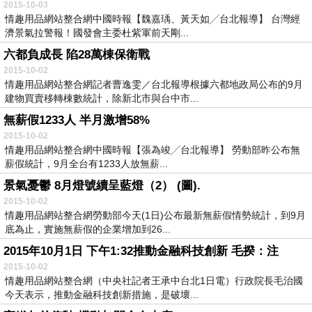
2015-10-03
情趣用品網站整合網中國時報【魏嘉瑀、黃天如╱台北報導】 台灣經
濟景氣拉警報！國發會主委杜紫軍前天剛...
六都負成長 陷28萬棟保衛戰
2015-10-02
情趣用品網站整合網記者曹逸雯／台北報導根據六都地政局公布的9月
建物買賣移轉棟數統計，除新北市與台中市...
無薪假1233人 半月激增58%
2015-10-02
情趣用品網站整合網中國時報【張為竣╱台北報導】 勞動部昨公布無
薪假統計，9月全台有1233人放無薪...
景氣憂鬱 8月燈號續呈藍燈（2） (圖).
2015-10-02
情趣用品網站整合網勞動部今天(1日)公布最新無薪假情勢統計，到9月
底為止，實施無薪假的企業增加到26...
2015年10月1日 下午1:32推動金融科技創新 毛揆：注
2015-10-02
情趣用品網站整合網（中央社記者王承中台北1日電）行政院長毛治國
今天表示，推動金融科技創新措施，是破壞...