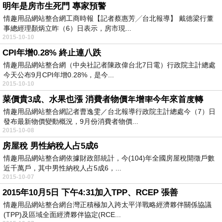
明年是房市生死門 專家預警
情趣用品網站整合網工商時報【記者蔡惠芳╱台北報導】 戴德梁行董
事總經理顏炳立昨（6）日表示，房市現...
2015-10-10
CPI年增0.28% 終止連八跌
情趣用品網站整合網（中央社記者陳政偉台北7日電）行政院主計總處
今天公布9月CPI年增0.28%，是今...
2015-10-10
菜價貴3成、水果也漲 消費者物價年增率今年來首度轉
情趣用品網站整合網記者曹逸雯／台北報導行政院主計總處今（7）日
發布最新物價變動概況，9月份消費者物價...
2015-10-08
房屋稅 男性納稅人占5成6
情趣用品網站整合網依據財政部統計，今(104)年全國房屋稅開徵戶數
近千萬戶，其中男性納稅人占5成6，...
2015-10-07
2015年10月5日 下午4:31加入TPP、RCEP 張善
情趣用品網站整合網台灣正積極加入跨太平洋戰略經濟夥伴關係協議
(TPP)及區域全面經濟夥伴協定(RCE...