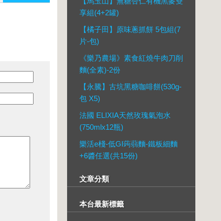
【馬玉山】無糖杏仁有機黑麥雙
享組(4+2罐)
【橘子田】原味蔥抓餅 5包組(7
片-包)
《樂乃農場》素食紅燒牛肉刀削
麵(全素)-2份
【永騰】古坑黑糖咖啡餅(530g-
包 X5)
法國 ELIXIA天然玫瑰氣泡水
(750mlx12瓶)
樂活e棧-低GI蒟蒻麵-鐵板細麵
+6醬任選(共15份)
文章分類
本台最新標籤