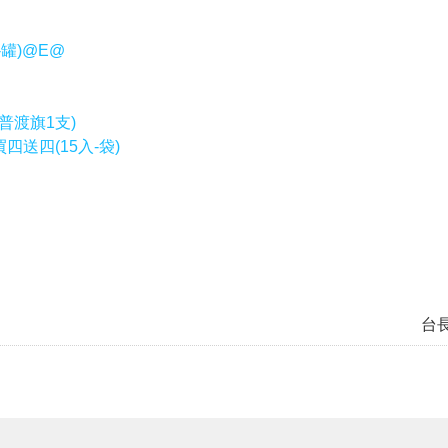
罐)@E@
普渡旗1支)
四送四(15入-袋)
台