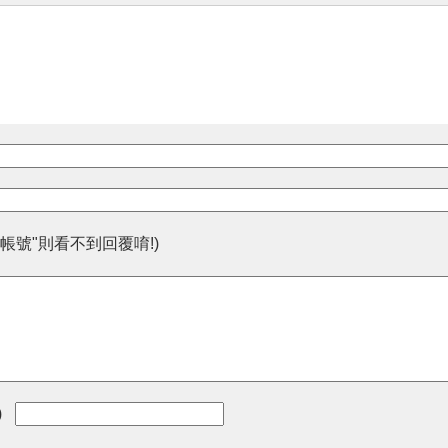
帳號"則看不到回覆唷!)
)