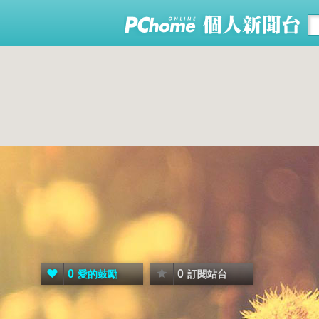
0
0
愛的鼓勵
訂閱站台