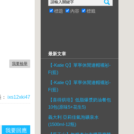
標題
內容
標籤
最新文章
我要檢舉
【-Katie Q】單寧休閒連帽襯衫-
F(藍)
【-Katie Q】單寧休閒連帽襯衫-
F(藍)
長：
ixs12xki47
【喜得烘培】低脂爆漿奶油餐包
10包(原味5+花生5)
義大利 亞莉佳氣泡礦泉水
(1500ml-12瓶)
我要回應