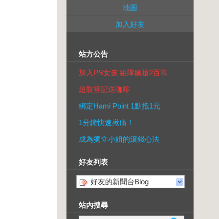
地圖
加入好友
站方公告
加入PS女孩 組隊瘋搶2百萬
超取登記送咖啡
綁定Hami Point 1點抵1元
1分鐘快速揪痛！
成為獨立小姐的滾錢心法
好友列表
好友的新聞台Blog
站內搜尋