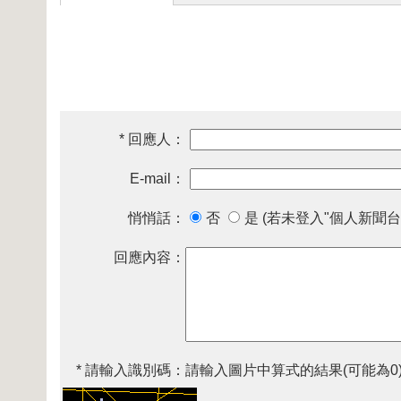
* 回應人：
E-mail：
悄悄話：
否
是 (若未登入"個人新聞台
回應內容：
* 請輸入識別碼：
請輸入圖片中算式的結果(可能為0