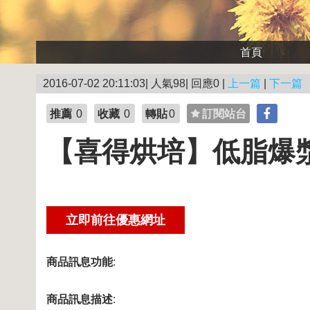
首頁
2016-07-02 20:11:03| 人氣98| 回應0 |
上一篇
|
下一篇
推薦
0
收藏
0
轉貼
0
訂閱站台
【喜得烘培】低脂爆漿奶
商品訊息功能
:
商品訊息描述
: