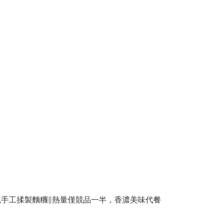
純手工揉製麵糰∥熱量僅競品一半，香濃美味代餐