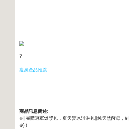
?
瘦身產品推薦
商品訊息簡述
:
⊕∥團購冠軍爆漿包，夏天變冰淇淋包∥純天然酵母，
⊕) )