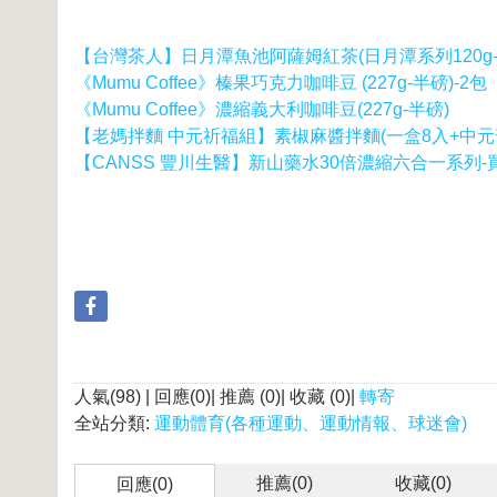
【台灣茶人】日月潭魚池阿薩姆紅茶(日月潭系列120g-
《Mumu Coffee》榛果巧克力咖啡豆 (227g-半磅)-2包
《Mumu Coffee》濃縮義大利咖啡豆(227g-半磅)
【老媽拌麵 中元祈福組】素椒麻醬拌麵(一盒8入+中元
【CANSS 豐川生醫】新山藥水30倍濃縮六合一系列-買
人氣(98) | 回應(0)| 推薦 (
0
)| 收藏 (
0
)|
轉寄
全站分類:
運動體育(各種運動、運動情報、球迷會)
推薦(
0
)
收藏(
0
)
回應(0)