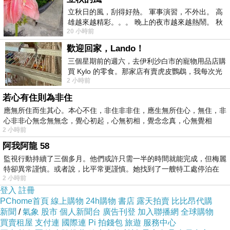
立秋日的風，刮得好熱。 軍事演習，不外出。 高
雄越來越精彩。。。 晚上的夜市越來越熱鬧。 秋
20 小時前
天的風刮得很熱 夜遊消暑熱。。。
歡迎回家，Lando！
三個星期前的週六，去伊利沙白市的寵物用品店購
買 Kylo 的零食。那家店有賣虎皮鸚鵡，我每次光
2 小時前
顧都會去看一下。他們偶爾會引進 C
若心有住則為非住
應無所住而生其心。本心不住，非住非非住，應生無所住心，無住，非
心非非心無念無無念，覺心初起，心無初相，覺念念真，心無覺相
2 小時前
阿我阿龍 58
監視行動持續了三個多月。他們或許只需一半的時間就能完成，但梅麗
特卻異常謹慎。或者說，比平常更謹慎。她找到了一艘特工處停泊在
2 小時前
登入
註冊
PChome首頁
線上購物
24h購物
書店
露天拍賣
比比昂代購
新聞
/
氣象
股市
個人新聞台
廣告刊登
加入聯播網
全球購物
買賣租屋
支付連
國際連
Pi 拍錢包
旅遊
服務中心