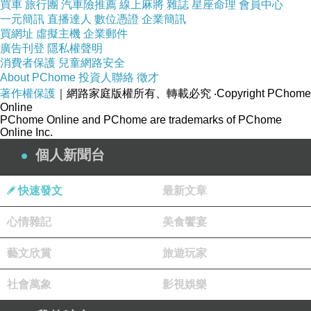
買車
旅行團
汽車險推薦
線上麻將
雜誌
星座命理
會員中心
一元簡訊
直播達人
數位憑證
企業簡訊
買網址
虛擬主機
企業郵件
廣告刊登
隱私權聲明
消費者保護
兒童網路安全
About PChome
投資人聯絡
徵才
著作權保護
｜網路家庭版權所有、轉載必究
‧Copyright PChome
Online
PChome Online and PChome are trademarks of PChome
Online Inc.
個人新聞台
快速發文
最新文章
心情雜記
美食饗宴
藝文欣賞
旅遊玩家
社會萬象
影視娛樂