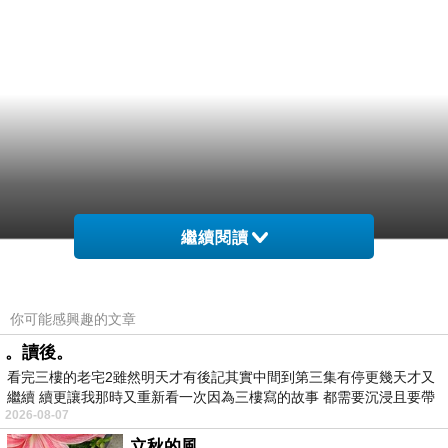
繼續閱讀
你可能感興趣的文章
。讀後。
看完三樓的老宅2雖然明天才有後記其實中間到第三集有停更幾天才又
繼續 續更讓我那時又重新看一次因為三樓寫的故事 都需要沉浸且要帶
2026-08-07
有
立秋的風