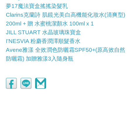
夢17魔法寶盒搖搖染髮乳
Clarins克蘭詩 肌鏡光美白高機能化妝水(清爽型)
200ml + 贈 水蜜桃潔顏水 100ml x 1
JILL STUART 水晶玻璃珠寶盒
I’NESVIA 粉麝香潤澤順髮香水
Avene雅漾 全效潤色防曬霜SPF50+(原高效自然
防曬霜) 加贈雅漾3入隨身瓶