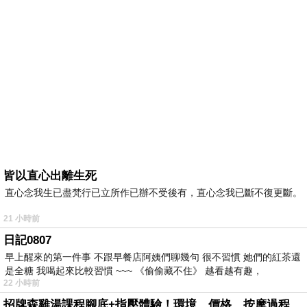
皆以直心出離生死
直心念我生已盡梵行已立所作已辦不受後有，直心念我已斷不復更斷。
21 小時前
日記0807
早上醒來的第一件事 不跟早餐店阿姨們聊幾句 很不習慣 她們的紅茶還
是全糖 我喝起來比較習慣 ~~~ 《偷偷藏不住》 越看越有趣，
22 小時前
招牌森雞湯課程腳底+指壓體驗！環境、價格、按摩過程全紀錄，森SPA足體養生館松江館最新價格表