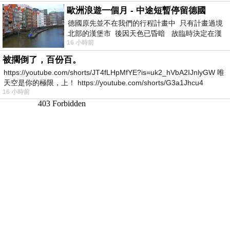
歐洲浪遊一個月 - 中途短暫停留德國
德國原先並不在我們的行程計畫中 只有計畫過境
北部的漢堡市 後因天色已昏暗 故臨時決定在漢
16 小時前
堡市吃晚餐和過夜
被擱倒了，百份百。
https://youtube.com/shorts/JT4fLHpMfYE?is=uk2_hVbA2IJnlyGW 唯
天空是你的極限，上！ https://youtube.com/shorts/G3a1Jhcu4
16 小時前