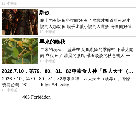
18 小時前
騎奴
脆上面有許多小說同好 有了脆我才知道原來寫小
說的人那麼多 幾乎比讀小說的人還多 有位同好問
18 小時前
了一個問題 她說為什麼高中文學獎的
早來的晚秋
早來的晚秋 盛暑在 颱風亂舞的季節裡 下著太陽
雨 立秋來了 清晨的微風 帶著淡淡的秋意襲人 一
19 小時前
下子 又被赤
2026.7.10，第79、80、81、82尊素食大神「四大天王（護界）」降臨寶島台灣（6）
2026.7.10，第79、80、81、82尊素食神「四大天王（護界）」降臨
寶島台灣（6） https://zh.wikip
19 小時前