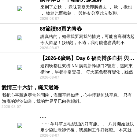
來到了立秋 ， 意味著夏天即將過去 ， 秋 ，揪也
， 物於此而揪歛 ， 與格友分享此立秋聯。
2026-08-07
88節讀88頁的青春
說真格的，如果我要寫我的情史，可能會高潮迭起
令人歎息！(好酸)，不過，我可能也會萬劫不
2026-08-07
復...，每天跪鍵盤還是被判了花心的罪
【2026-6廣島】Day 6 福岡博多血拼 與機場接送少年司機深夜對談
連四晚都住東橫INN 廣島新幹線口2號店，這間東
橫inn，早餐非常豐盛。 每天菜色都有變化，雖然
2026-08-07
看到工作人員拿出料理包加熱，但
愛情三十六計，瞞天過海
我把心事藏進尋常的問候，海面平靜如昔，心中悸動無法平息。 只有
海底的潮汐知道，我的世界早已向你傾斜。
2026-08-07
….
⋯⋯ 羊耳草是毛絨絨的好有趣。 。 八月開始就決
定少協助老師們後，我感到工作好輕鬆。 本來就
2026-08-07
不是我的工作啊。 真