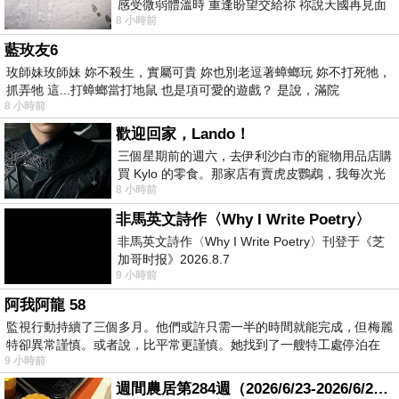
感受微弱體溫時 重逢盼望交給祢 祢說天國再見面
8 小時前
此刻忍淚說別離 他日靈魂再
藍玫友6
玫師妹玫師妹 妳不殺生，實屬可貴 妳也別老逗著蟑螂玩 妳不打死牠，
抓弄牠 這...打蟑螂當打地鼠 也是項可愛的遊戲？ 是說，滿院
8 小時前
歡迎回家，Lando！
三個星期前的週六，去伊利沙白市的寵物用品店購
買 Kylo 的零食。那家店有賣虎皮鸚鵡，我每次光
8 小時前
顧都會去看一下。他們偶爾會引進 C
非馬英文詩作〈Why I Write Poetry〉
非馬英文詩作〈Why I Write Poetry〉刊登于《芝
加哥时报》2026.8.7
9 小時前
阿我阿龍 58
監視行動持續了三個多月。他們或許只需一半的時間就能完成，但梅麗
特卻異常謹慎。或者說，比平常更謹慎。她找到了一艘特工處停泊在
9 小時前
週間農居第284週（2026/6/23-2026/6/24) 夏至 金黃稻浪洋溢豐收喜悅