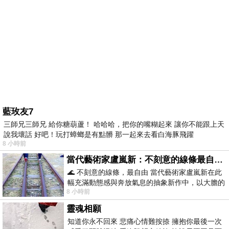
藍玫友7
三師兄三師兄 給你糖葫蘆！ 哈哈哈，把你的嘴糊起來 讓你不能跟上天
說我壞話 好吧！玩打蟑螂是有點髒 那一起來去看白海豚飛躍
8 小時前
當代藝術家盧嵐新：不刻意的線條最自由，讓色彩流動、筆觸自己說話
🌊 不刻意的線條，最自由 當代藝術家盧嵐新在此
幅充滿動態感與奔放氣息的抽象新作中，以大膽的
8 小時前
藍色顏料在白色畫布上揮灑、壓印與流淌
靈魂相願
知道你永不回來 悲痛心情難按捺 擁抱你最後一次