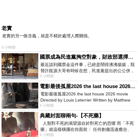
老實
老實的另一個含義，就是不精於處理人際關係。
4 小時前
國票成為民進黨掏空對象，財政部選擇性失憶
最近談到國票金這件事，已經是鬧得沸沸揚揚，我
替許崑源大哥有時候在想，民進黨提出的公公併，
4 小時前
其實就是想要國庫通黨庫，鬧出最大的醜
電影最後孤屋2026 the last house 2026 movie
電影最後孤屋2026 the last house 2026 movie
Directed by Louis Leterrier Written by Matthew
6 小時前
Robinson Starring Greta Lee Wa
典藏封面聊兩句-【不死藥】
人類對不死的渴望源自於對死亡的恐懼 而「不死
藥」就這樣橫擺在你面前： 任何創傷迅速癒合、
6 小時前
停止衰老、痛覺消失…堪