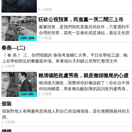
2 小時前
狂砍公視預算，民進黨一哭二鬧三上吊
嚴審預算，是我們與民眾黨共同合作，只要遇到不
合理的預算，當然一定會砍或是凍結，最近文化部
2 小時前
要編列公視和Taiwan plus預算，在110年
春燕---(二)
《 春 燕 》 三、你們唱戲的 春燕考進輔仁大學。平日在學校工讀，晚
上在學校附近的餐廳當外場。寒暑假白天到鎮公所幫忙整理文件
2 小時前
賴清德怒批盧秀燕，就是徹頭徹尾的心虛
賴清德大總統，我覺得你好像說錯了！你在台中替
何欣純輔選，用各種尖酸刻薄的說詞批判盧秀燕，
2 小時前
罵她施政滿意度輸給陳其邁，甚至還說盧
假裝
假裝對他人有興趣和忽視他人對自己的這種假裝，是社會關係維持的主
因。
2 小時前
婚姻