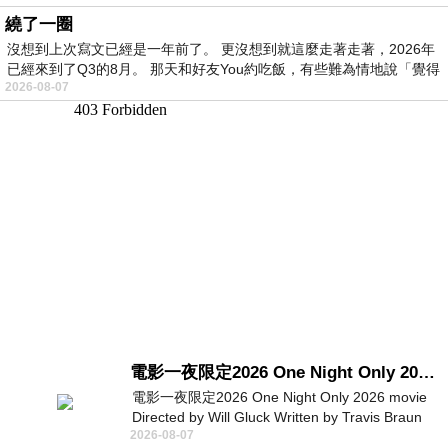
繞了一圈
沒想到上次寫文已經是一年前了。 更沒想到就這麼走著走著，2026年
已經來到了Q3的8月。 那天和好友You約吃飯，有些難為情地說「覺得
2026-08-07
電影一夜限定2026 One Night Only 2026 movie
電影一夜限定2026 One Night Only 2026 movie
Directed by Will Gluck Written by Travis Braun
2026-08-07
Starring Monica Barbaro