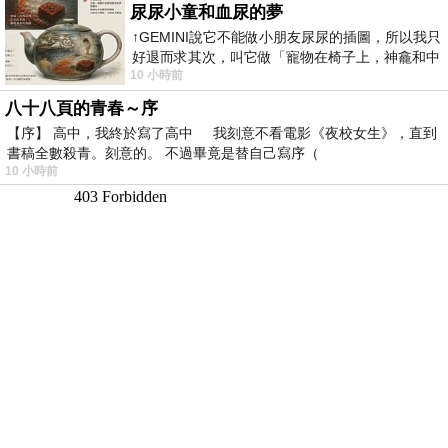
尿尿小童和血尿的夢
↑GEMINI說它不能做小朋友尿尿的插圖，所以我只
好退而求其次，叫它做「寵物在椅子上，神龕和中
10 小時前
年人臉孔」的畫了。 六月底
八十八頁的青春～序
【序】 高中，我終於寫了高中 我刻意不看電影《夜校女生》，直到
書稿全數殺青。刻意的。 不過畢竟是替自己寫序（
10 小時前