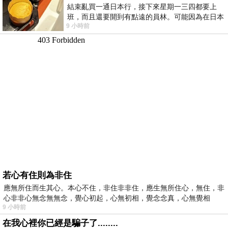
結束亂買一通日本行，接下來星期一三四都要上
班，而且還要開到有點遠的員林。可能因為在日本
9 小時前
花不少錢，星期一出門上班時，心裡沒有一
若心有住則為非住
應無所住而生其心。本心不住，非住非非住，應生無所住心，無住，非
心非非心無念無無念，覺心初起，心無初相，覺念念真，心無覺相
9 小時前
在我心裡你已經是騙子了........