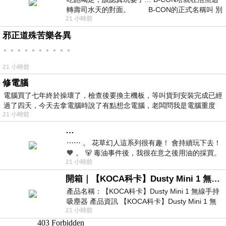
轉壽司水天的對面。 B-CON的正式名稱叫 別
21 小時前
邪正道殊苦樂各異
。。。。。。。。。。
21 小時前
修電腦
電腦買了七年終於操壞了，檢查後要換主機板，等叫貨到安裝完成已經
過了四天，今天去拿電腦時說了有點想念電腦，老闆問我是電腦重度
21 小時前
…
⋯⋯ 。 花草幻人這系列很有趣！ 會持續玩下去！
🧡 。 🐻 毒油事件後，我很在意之後用油的採買。
21 小時前
前天購買了我之前就很愛
開箱｜【KOCA科卡】Dusty Mini 1 無線手持吸塵器
產品名稱：【KOCA科卡】Dusty Mini 1 無線手持
吸塵器 產品資訊 【KOCA科卡】Dusty Mini 1 無
21 小時前
線手持吸塵器評語： 能吸、能吹兼具兩