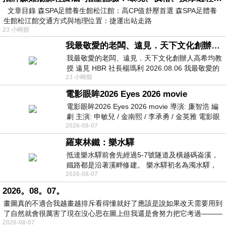
文章目錄 森SPA足體養生館松江館：高CP值舒壓首選 森SPA足體養
生館松江館交通方式與地理位置：捷運出站走路
23 小時前
我最敬愛的老闆、遠見．天下文化創辦人高希均教授
我最敬愛的老闆、遠見．天下文化創辦人高希均教
授 遠見 HBR 社長楊瑪利 2026.08.06 我最敬愛的
23 小時前
老闆、遠見．天下文化創辦人高希均教
電影眼眸2026 Eyes 2026 movie
電影眼眸2026 Eyes 2026 movie 導演: 廉智浩 編
劇 主演: 申敏兒 / 金南熙 / 李承勇 / 金英雅 電影眼
2026-08-07
眸2026描述攝影師徐珍因遺
羅東林鐵：樂水驛
抵達樂水驛前會先經過5-7號隧道及橫越碼崙溪，
鐵路都是沿著溪畔修建。 樂水驛初名為濁水驛，
2026-08-07
但因與臺鐵集集線車站同名，於1953
2026。08。07。
畫圖真的不適合我越畫越排斥看得懂就好了應該是說如果改天需要用到
了自然就會很厲害了現在沒心思在圖上但我還是會努力把它考過———
2026-08-07