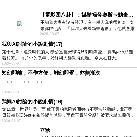
【電影圈八卦】：媒體揭發奧斯卡動畫項目投票醜聞！好萊塢為什麼看不起動畫電影？
不知道大家有沒有發現，有一種人真的很神奇，如
果你跟他說：「我昨天去看動畫電影」，他就會露
2026-08-07
出一種慈祥的微笑，然後問你是不是陪小
我與AI討論的小說劇情(17)
第十七章：遺失時代的人 辦公室裡安靜得只剩時鐘聲。 堯禹舜低頭翻
著相簿。 照片中的袁年，始終與人群保持距離。 別人在聊天。
2026-08-07
知幻即離，不作方便，離幻即覺，亦無漸次
。。。。。。。。。。
2026-08-07
我與AI討論的小說劇情(16)
第16章 世界的另一面 虞正舜的家附近開始有不尋常的動靜，虞正舜
母親都發現好像有被跟蹤的感覺，而虞正舜的父親則被要求請無薪假，
2026-08-07
立秋