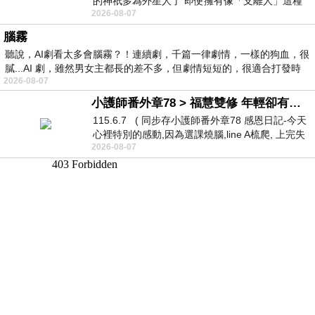
的神祇多為外星人了 即便擁有像「支離人」這種
2026-08-07
驚世駭俗的神通法門 也未必讀
腦霧
聽說，AI劇看太多會腦霧？！連續劇，千篇一律劇情，一樣的狗血，很
膩...AI 劇，雖然男女主都長的差不多，但劇情短短的，很適合打發時
2026-08-07
小護師番外章78 > 福慧雙修 年輕卻有個老靈魂 ㄑ金剛經〉podcast
115.6.7 ( 同步存小護師番外章78 感恩日記-今天
心裡特別的感動,因為選課燒腦,line A梳爬, 上完失
2026-08-07
智課的她,特來傾