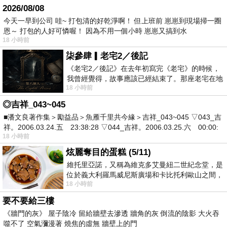
2026/08/08
今天一早到公司 哇~ 打包清的好乾淨啊！ 但上班前 崽崽到現場掃一圈
恩～ 打包的人好可憐喔！ 因為不用一個小時 崽崽又搞到水
18 小時前
柒參肆▎老宅2／後記
《老宅2／後記》在去年初寫完《老宅》的時候，
我曾經覺得，故事應該已經結束了。那座老宅在地
18 小時前
震中倒塌，七個人終於離開那片黑暗，
◎吉祥_043~045
■潘文良著作集＞勵益品＞魚雁千里共今緣＞吉祥_043~045 ▽043_吉
祥。2006.03.24.五 23:38:28 ▽044_吉祥。2006.03.25.六 00:00:
18 小時前
炫麗奪目的蛋糕 (5/11)
維托里亞諾，又稱為維克多艾曼紐二世紀念堂，是
位於義大利羅馬威尼斯廣場和卡比托利歐山之間，
18 小時前
用以紀念統一義大利統一後的的第一位國
要不要給三樓
《牆門的灰》 屋子陰冷 留給牆壁去滲透 牆角的灰 倒流的陰影 大火吞
噬不了 空氣瀰漫著 燒焦的虛無 牆壁上的門