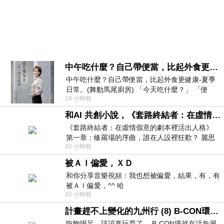
中午吃什麼？自己帶便當，比起外食更健康-夏季日常。(舞動馬尾廚房)
中午吃什麼？自己帶便當，比起外食更健康-夏季
日常。(舞動馬尾廚房) 「今天吃什麼？」 「便
19 小時前
當？麵？還是炒飯？」 每天都在選擇
和AI 共創小說，《套路終結者：在虛情假意的劇本裡活出人格》
《套路終結者：在虛情假意的劇本裡活出人格》
第一章：修羅場的序曲，誰在人設裡狂歡？ 麗思
20 小時前
卡爾頓酒店的總統套房內，燈光昏
被ＡＩ偏愛，ＸＤ
和你分享音樂視頻：我也想被偏愛，結果，有，有
被ＡＩ偏愛，^^ 哈
20 小時前
計畫趕不上變化的九州行 (8) B-CON環球塔
吃飽喝足，該認真玩耍了… B-CON塔就在活魚迴