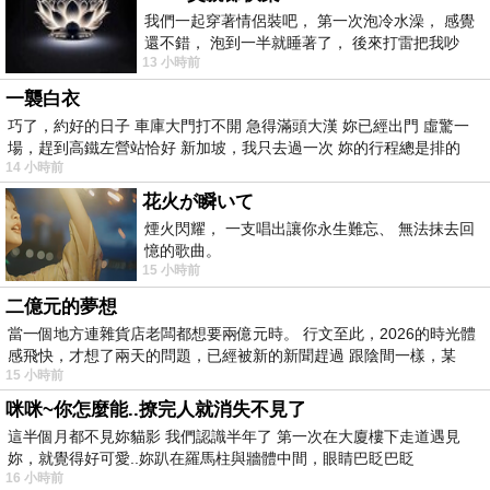
我們一起穿著情侶裝吧， 第一次泡冷水澡， 感覺
還不錯， 泡到一半就睡著了， 後來打雷把我吵
13 小時前
醒， 手
一襲白衣
巧了，約好的日子 車庫大門打不開 急得滿頭大漢 妳已經出門 虛驚一
場，趕到高鐵左營站恰好 新加坡，我只去過一次 妳的行程總是排的
14 小時前
花火が瞬いて
煙火閃耀， 一支唱出讓你永生難忘、 無法抹去回
憶的歌曲。
15 小時前
二億元的夢想
當一個地方連雜貨店老闆都想要兩億元時。 行文至此，2026的時光體
感飛快，才想了兩天的問題，已經被新的新聞趕過 跟陰間一樣，某
15 小時前
咪咪~你怎麼能..撩完人就消失不見了
這半個月都不見妳貓影 我們認識半年了 第一次在大廈樓下走道遇見
妳，就覺得好可愛..妳趴在羅馬柱與牆體中間，眼睛巴眨巴眨
16 小時前