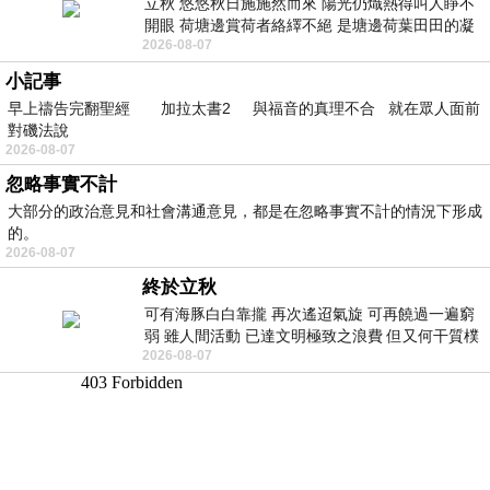
立秋 悠悠秋日施施然而來 陽光仍熾熱得叫人睜不
開眼 荷塘邊賞荷者絡繹不絕 是塘邊荷葉田田的凝
2026-08-07
望 風中飄逸的是映日荷花別樣紅
小記事
早上禱告完翻聖經 加拉太書2 與福音的真理不合 就在眾人面前
對磯法說
2026-08-07
忽略事實不計
大部分的政治意見和社會溝通意見，都是在忽略事實不計的情況下形成
的。
2026-08-07
終於立秋
可有海豚白白靠攏 再次遙迢氣旋 可再饒過一遍窮
弱 雖人間活動 已達文明極致之浪費 但又何干質樸
2026-08-07
者 只能白白陪葬