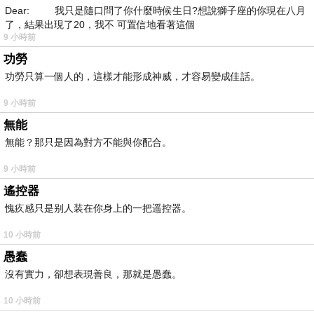
Dear: 我只是隨口問了你什麼時候生日?想說獅子座的你現在八月
了，結果出現了20，我不 可置信地看著這個
9 小時前
功勞
功勞只算一個人的，這樣才能形成神威，才容易變成佳話。
9 小時前
無能
無能？那只是因為對方不能與你配合。
9 小時前
遙控器
愧疚感只是别人装在你身上的一把遥控器。
10 小時前
愚蠢
沒有實力，卻想表現善良，那就是愚蠢。
10 小時前