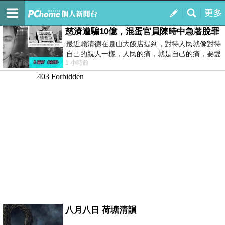
我的
最新文章
慈濟遭騙10億，混蛋官員陳時中急著脫罪
最近賴清德在圓山大飯店提到，對待人民就像對待
自己的親人一樣，人民的痛，就是自己的痛，要愛
1 小時前
民如親，說的這麼好聽，實際上根本沒做
八月八日 荷塘清韻