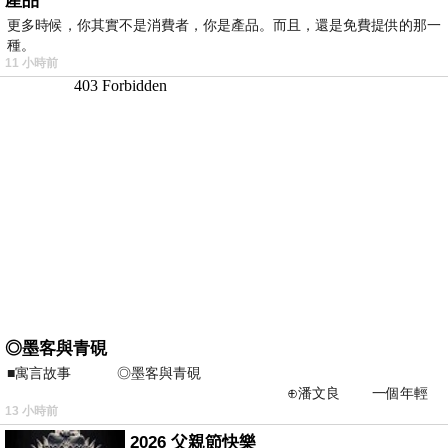
產品
更多時候，你其實不是消費者，你是產品。而且，還是免費提供的那一
種。
11 小時前
◎墨客與青硯
■寓言故事 ◎墨客與青硯
⊕潘文良 一個年輕
13 小時前
的墨客，在京城的古玩肆裡
2026 父親節快樂