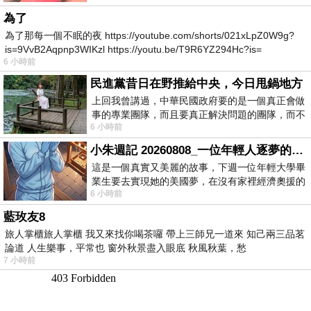
為了
為了那每一個不眠的夜 https://youtube.com/shorts/021xLpZ0W9g?
is=9VvB2Aqpnp3WIKzl https://youtu.be/T9R6YZ294Hc?is=
6 小時前
民進黨昔日在野推給中央，今日甩鍋地方
上回我曾講過，中華民國政府要的是一個真正會做
事的專業團隊，而且要真正解決問題的團隊，而不
6 小時前
是只會到處甩鍋的雙標團隊，最近民進黨
小朱週記 20260808_一位年輕人逐夢的真實故事
這是一個真實又美麗的故事，下週一位年輕大學畢
業生要去實現她的美國夢，在沒有家裡經濟奧援的
6 小時前
情況下，靠著自我努力工作累積出國基
藍玫友8
旅人掌櫃旅人掌櫃 我又來找你喝茶囉 帶上三師兄一道來 知己兩三品茗
論道 人生樂事，平常也 窗外秋景盡入眼底 秋風秋葉，愁
7 小時前