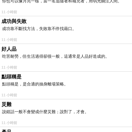
你也可以像月亮一樣，當一名追隨者和補充者，用弱光關注人間。
11 小時前
成功與失敗
成功靠不斷找方法，失敗靠不停找藉口。
11 小時前
好人品
吃苦耐勞，但生活過得卻很一般，這通常是人品好造成的。
11 小時前
點頭稱是
點頭稱是，是合適的抽身離場策略。
11 小時前
災難
說錯話一般不會變成什麼災難；說對了，才會。
11 小時前