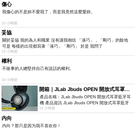
傷心
我傷心的不是妳不愛我了，而是我竟然這麼愛妳。
10 小時前
妥協
關於妥協 我的為人和職業 沒有讓我相信 「湊巧」，「剛巧」的餘地
可是 每樣的出現都寫著「湊巧」「剛巧」 於是 我問了
10 小時前
權利
不做事的人總堅持自己有說話的權利。
10 小時前
開箱｜JLab Jbuds OPEN 開放式耳罩藍牙耳機 - 設計美學，輕巧、透氣、環境音全物理達成！
產品名稱：JLab Jbuds OPEN 開放式耳罩藍牙耳
機 產品資訊 JLab Jbuds OPEN 開放式耳罩藍牙
10 小時前
耳機評語：非常有特色，值得喜愛美型工
内向
内向？那只是因为我不喜欢你！