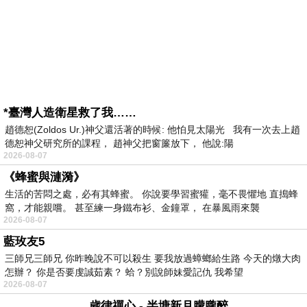
*臺灣人造衛星救了我……
趙德恕(Zoldos Ur.)神父還活著的時候: 他怕見太陽光 我有一次去上趙
德恕神父研究所的課程， 趙神父把窗簾放下， 他說:陽
2026-08-07
《蜂蜜與漣漪》
生活的苦悶之處，必有其蜂蜜。 你說要學習蜜獾，毫不畏懼地 直搗蜂
窩，才能親嚐。 甚至練一身鐵布衫、金鐘罩， 在暴風雨來襲
2026-08-07
藍玫友5
三師兄三師兄 你昨晚說不可以殺生 要我放過蟑螂給生路 今天的燉大肉
怎辦？ 你是否要虔誠茹素？ 蛤？別說師妹愛記仇 我希望
2026-08-07
歲律禪心 - 半塘新月朦朧醉