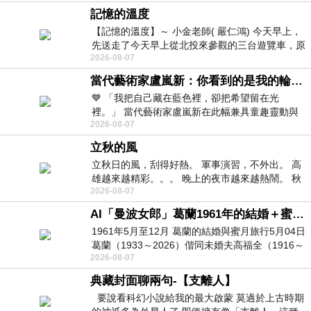
記憶的溫度
【記憶的溫度】～ 小金老師( 嚴仁鴻) 今天早上，
先送走了今天早上從北投來參觀的三台遊覽車，原
2026-08-07
以為展場已經差不多要安靜下來，卻發
當代藝術家盧嵐新：你看到的是我的輪廓，還是你的故事？——藏在藍色裡的希望與光
💙 「我把自己藏在藍色裡，卻把希望留在光
裡。」 當代藝術家盧嵐新在此幅兼具童趣靈動與
2026-08-07
抽象韻味的新作中，用湛藍的羽翼般色塊包覆著
立秋的風
立秋日的風，刮得好熱。 軍事演習，不外出。 高
雄越來越精彩。。。 晚上的夜市越來越熱鬧。 秋
2026-08-07
天的風刮得很熱 夜遊消暑熱。。。
AI「曼波女郎」葛蘭1961年的結婚＋蜜月旅行 #戀上老電影 #葛蘭 #粟子
1961年5月至12月 葛蘭的結婚與蜜月旅行5月04日
葛蘭（1933～2026）偕同未婚夫高福全（1916～
2026-08-07
2004）乘郵輪赴倫敦6月15日於英國倫敦St.S
典藏封面聊兩句-【支離人】
要說看科幻小說給我的最大啟蒙 莫過於上古時期