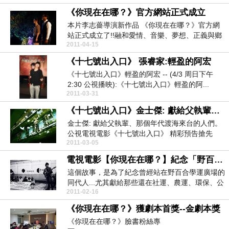
《你現在在哪？》官方網站正式成立
本片李志薔導演新作品 《你現在在哪？》官方網
站正式成立了!!融和愛情、音樂、夢想、正義與鄉
2011-04-15
愁的呼求....
《十七號出入口》 張睿家:輕盈的阿宏
《十七號出入口》輕盈的阿宏 -- (4/3 周日下午
2:30 公視播映):《十七號出入口》輕盈的阿...
2011-03-31
《十七號出入口》金士傑: 獻給父執輩、那個年代渡海來台的人們
金士傑: 獻給父執輩、那個年代渡海來台的人們。
公視電視電影《十七號出入口》 精彩預告搶先
2011-03-05
看:http...
電視電影【你現在在哪？】紀念「野百合學運」21週年
這個故事，是為了紀念曾經站在野百合學運廣場的
同代人...尤其獻給那些還在社運、農運、環保、公
2011-02-16
平正義與...
《你現在在哪？》獲劇本首獎--金劇本獎
《你現在在哪？》臉書粉絲專