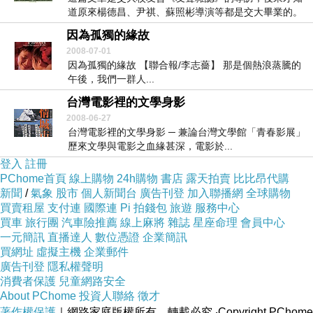
道原來楊德昌、尹祺、蘇照彬導演等都是交大畢業的。
...
因為孤獨的緣故
2008-07-01
因為孤獨的緣故 【聯合報/李志薔】 那是個熱浪蒸騰的
午後，我們一群人...
台灣電影裡的文學身影
2008-06-27
台灣電影裡的文學身影 ─ 兼論台灣文學館「青春影展」
歷來文學與電影之血緣甚深，電影於...
登入
註冊
PChome首頁
線上購物
24h購物
書店
露天拍賣
比比昂代購
新聞
/
氣象
股市
個人新聞台
廣告刊登
加入聯播網
全球購物
買賣租屋
支付連
國際連
Pi 拍錢包
旅遊
服務中心
買車
旅行團
汽車險推薦
線上麻將
雜誌
星座命理
會員中心
一元簡訊
直播達人
數位憑證
企業簡訊
買網址
虛擬主機
企業郵件
廣告刊登
隱私權聲明
消費者保護
兒童網路安全
About PChome
投資人聯絡
徵才
著作權保護
｜網路家庭版權所有、轉載必究
‧Copyright PChome