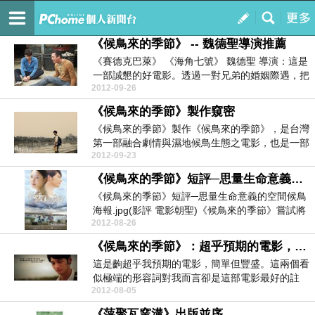
追夢人
訂閱
我的
《候鳥來的季節》 -- 魏德聖導演推薦
《賽德克巴萊》 《海角七號》 魏德聖 導演：這是
一部誠懇的好電影。透過一對兄弟的婚姻際遇，把
2012-09-26
台灣城、...
《候鳥來的季節》製作窺密
《候鳥來的季節》製作《候鳥來的季節》，是台灣
第一部融合劇情與濕地候鳥生態之電影，也是一部
2012-09-23
溫馨感人的親...
《候鳥來的季節》短評─思量生命意義的空間
《候鳥來的季節》短評─思量生命意義的空間候鳥
海報.jpg(影評 電影朝聖)《候鳥來的季節》嘗試將
2012-08-26
人與...
《候鳥來的季節》：超乎預期的電影，簡單但豐盛。
這是齣超乎我預期的電影，簡單但豐盛。這兩個看
似極端的形容詞對我而言卻是這部電影最好的註
2012-08-05
解，這是一個簡...
《萍聚瓦窯溝》出版並序