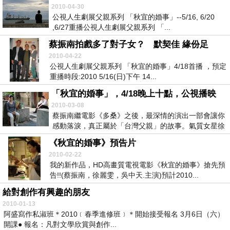
2010-04-30
公視人生劇展父親系列 「秋宜的婚事」--5/16, 6/20
,6/27重播公視人生劇展父親系列 「...
蔡振南拍戲多了對子女？ 默契佳 緣份足
2010-04-22
公視人生劇展父親系列 「秋宜的婚事」4/18首播 ，預定
重播時段:2010 5/16(日)下午 14...
「秋宜的婚事」，4/18晚上十點，公視播映
2010-03-08
蔡振南繼電影《多桑》之後，最深情的演出一部會讓你
感動落淚，真正屬於「台灣父親」的故事。氣質女星徐
麗雯...
《秋宜的婚事》預告片
2010-02-22
我的新作品，HD高畫質電視電影《秋宜的婚事》搶先預
告!!(蔡振南，徐麗雯，吳中天.主演)預計2010...
給對創作有興趣的朋友
2010-01-13
阿盛寫作私淑班＊2010﹝春季進修班﹞＊開始接受報名 3月6日（六）
開課● 報名：凡對文學欣賞與創作...