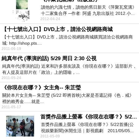
讀他的六識七情，讀他的舊日新天《萍聚瓦窯溝》
十二家集合序 ─作者: 阿盛 九歌出版社 2012.小...
2012-04-24
【十七號出入口】DVD上市，請洽公視網路商城
【十七號出入口】DVD上市，請洽公視網路商城購買請洽公視網路商
城: http://shop.pts....
2011-06-19
純真年代 (導演的話) 5/29 周日 2:30 公視
純真年代(導演的話) 近來和許多朋友談及《你現在在哪？》這部影片，
有人提及這部片在「政治」上的隱喻，...
2011-05-24
《你現在在哪？》女主角-- 朱芷瑩
關於本片女主角-- 朱芷瑩 (5/22 即將首映)大家是否還記得《色．戒》
裡的賴秀金......就是...
2011-05-17
首獎作品搬上螢幕《你現在在哪？》5/22首播(娛樂新聞)
首獎作品搬上螢幕《你現在在哪？》5/22首播(公
視娛樂新聞)休閒生活｜影視戲劇 2011/05/05...
2011-05-09