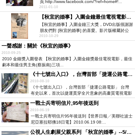
頁:http://www.facebook.com/?ref=home#!...
2011-01-10
【秋宜的婚事】入圍金鐘最佳電視電影，DVD已出版
【秋宜的婚事】入圍金鐘三大獎，DVD出版很謝謝
朋友們對 [秋宜的婚事] 的喜愛。影片版權屬於公
2010-10-29
共電視...
一聲感謝：關於《秋宜的婚事》
2010-09-25
2010 金鐘獎入圍發表 【秋宜的婚事】入圍金鐘獎最佳電視電影，最佳
劇本和最佳男主角(蔡振南)三項...
《十七號出入口》，台灣首部「捷運公路電影」--官網
2010-08-10
《十七號出入口》，台灣首部「捷運公路電影」 台灣
有史以來，首次以捷運貫穿全片意象的高畫質電視電影
《十...
一戰士兵寄明信片,95年後送到
2010-06-19
一戰士兵寄明信片95年後送到【世界日報╱美聯社波士
尼亞塞拉耶佛18日電】2010.06.19 08:...
公視人生劇展父親系列 「秋宜的婚事」--5/16, 6/20 ,6/27重播