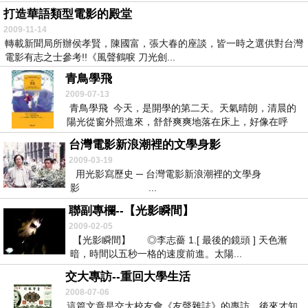
打造華語類型電影的殿堂
2009-11-14
轉載新聞局所辦侯孝賢，陳國富，張大春的座談，皆一時之選供對台灣
電影有志之士參考!!《風聲鶴唳 刀光劍...
青鳥學飛
2009-07-13
青鳥學飛 今天，是開學的第二天。天氣晴朗，清晨的
陽光從窗外照進來，舒舒爽爽地落在床上，好像在呼
喚...
台灣電影新浪潮裡的文學身影
2009-03-19
用光影寫歷史 ─ 台灣電影新浪潮裡的文學身
影 ...
聯副專欄--【光影瞬間】
2009-02-05
【光影瞬間】 ◎李志薔 1.[ 最後的鏡頭 ] 天色漸
暗，時間以五秒一格的速度前進。太陽...
交大專訪--重回大學生活
2008-07-06
這篇文章是交大校友會《友聲雜誌》的專訪，後來才知