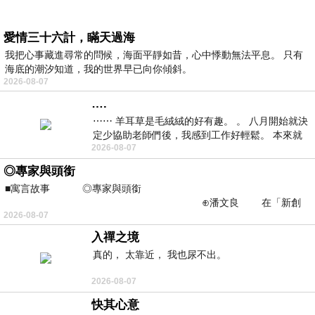
愛情三十六計，瞞天過海
我把心事藏進尋常的問候，海面平靜如昔，心中悸動無法平息。 只有
海底的潮汐知道，我的世界早已向你傾斜。
2026-08-07
….
⋯⋯ 羊耳草是毛絨絨的好有趣。 。 八月開始就決
定少協助老師們後，我感到工作好輕鬆。 本來就
2026-08-07
不是我的工作啊。 真
◎專家與頭銜
■寓言故事 ◎專家與頭銜
⊕潘文良 在「新創
2026-08-07
之谷」裡——
入禪之境
真的， 太靠近， 我也尿不出。
2026-08-07
快其心意