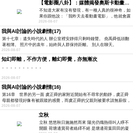
【電影圈八卦】：媒體揭發奧斯卡動畫項目投票醜聞！好萊塢為什麼看不起動畫電影？
不知道大家有沒有發現，有一種人真的很神奇，如
果你跟他說：「我昨天去看動畫電影」，他就會露
2026-08-07
出一種慈祥的微笑，然後問你是不是陪小
我與AI討論的小說劇情(17)
第十七章：遺失時代的人 辦公室裡安靜得只剩時鐘聲。 堯禹舜低頭翻
著相簿。 照片中的袁年，始終與人群保持距離。 別人在聊天。
2026-08-07
知幻即離，不作方便，離幻即覺，亦無漸次
。。。。。。。。。。
2026-08-07
我與AI討論的小說劇情(16)
第16章 世界的另一面 虞正舜的家附近開始有不尋常的動靜，虞正舜
母親都發現好像有被跟蹤的感覺，而虞正舜的父親則被要求請無薪假，
2026-08-07
立秋
立秋 悠悠秋日施施然而來 陽光仍熾熱得叫人睜不
開眼 荷塘邊賞荷者絡繹不絕 是塘邊荷葉田田的凝