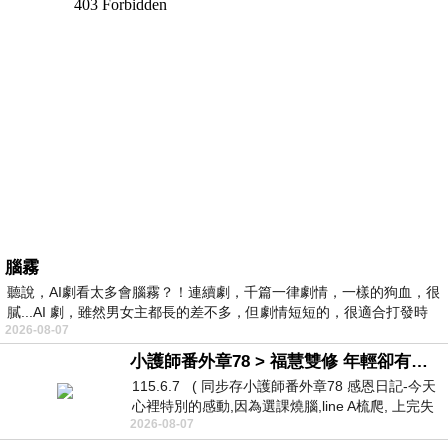
腦霧
聽說，AI劇看太多會腦霧？！連續劇，千篇一律劇情，一樣的狗血，很
膩...AI 劇，雖然男女主都長的差不多，但劇情短短的，很適合打發時
2026-08-07
小護師番外章78 > 福慧雙修 年輕卻有個老靈魂 ㄑ金剛經〉podcast
115.6.7 ( 同步存小護師番外章78 感恩日記-今天
心裡特別的感動,因為選課燒腦,line A梳爬, 上完失
2026-08-07
智課的她,特來傾