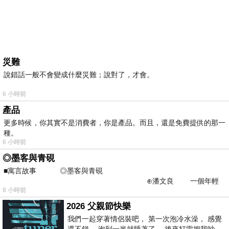
災難
說錯話一般不會變成什麼災難；說對了，才會。
6 小時前
產品
更多時候，你其實不是消費者，你是產品。而且，還是免費提供的那一
種。
6 小時前
◎墨客與青硯
■寓言故事 ◎墨客與青硯
⊕潘文良 一個年輕
8 小時前
的墨客，在京城的古玩肆裡
2026 父親節快樂
我們一起穿著情侶裝吧， 第一次泡冷水澡， 感覺
還不錯， 泡到一半就睡著了， 後來打雷把我吵