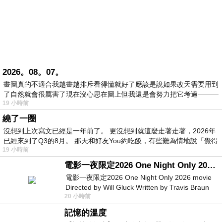
2026。08。07。
畫圖真的不適合我越畫越排斥看得懂就好了應該是說如果改天需要用到
了自然就會很厲害了現在沒心思在圖上但我還是會努力把它考過———
19 小時前
繞了一圈
沒想到上次寫文已經是一年前了。 更沒想到就這麼走著走著，2026年
已經來到了Q3的8月。 那天和好友You約吃飯，有些難為情地說「覺得
19 小時前
電影一夜限定2026 One Night Only 2026 movie
電影一夜限定2026 One Night Only 2026 movie
Directed by Will Gluck Written by Travis Braun
20 小時前
Starring Monica Barbaro
記憶的溫度