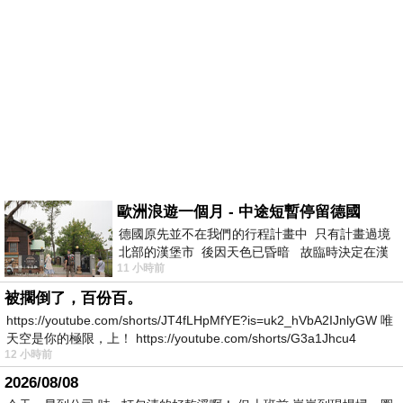
歐洲浪遊一個月 - 中途短暫停留德國
德國原先並不在我們的行程計畫中 只有計畫過境
北部的漢堡市 後因天色已昏暗 故臨時決定在漢
11 小時前
堡市吃晚餐和過夜
被擱倒了，百份百。
https://youtube.com/shorts/JT4fLHpMfYE?is=uk2_hVbA2IJnlyGW 唯
天空是你的極限，上！ https://youtube.com/shorts/G3a1Jhcu4
12 小時前
2026/08/08