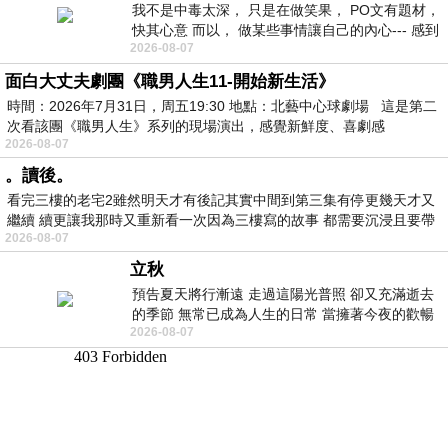
我不是中毒太深， 只是在做笑果， PO文有題材，
快其心意 而以， 做某些事情讓自己的內心--- 感到
2026-08-07
愉快。
面白大丈夫劇團《職男人生11-開始新生活》
時間：2026年7月31日，周五19:30 地點：北藝中心球劇場 這是第二
次看該團《職男人生》系列的現場演出，感覺新鮮度、喜劇感
2026-08-07
。讀後。
看完三樓的老宅2雖然明天才有後記其實中間到第三集有停更幾天才又
繼續 續更讓我那時又重新看一次因為三樓寫的故事 都需要沉浸且要帶
2026-08-07
有
立秋
預告夏天將行漸遠 走過這陽光普照 卻又充滿逝去
的季節 無常已成為人生的日常 當擁著今夜的歡暢
2026-08-07
舒心 轉眼驟成昨日 而明晨 太陽