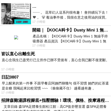
…
⋯⋯ 。 花草幻人這系列很有趣！ 會持續玩下去！
🧡 。 🐻 毒油事件後，我很在意之後用油的採買。
17 小時前
前天購買了我之前就很愛
開箱｜【KOCA科卡】Dusty Mini 1 無線手持吸塵器
產品名稱：【KOCA科卡】Dusty Mini 1 無線手持
吸塵器 產品資訊 【KOCA科卡】Dusty Mini 1 無
17 小時前
線手持吸塵器評語： 能吸、能吹兼具兩
皆以直心出離生死
直心念我生已盡梵行已立所作已辦不受後有，直心念我已斷不復更斷。
17 小時前
日記0807
早上醒來的第一件事 不跟早餐店阿姨們聊幾句 很不習慣 她們的紅茶還
是全糖 我喝起來比較習慣 ~~~ 《偷偷藏不住》 越看越有趣，
17 小時前
招牌森雞湯課程腳底+指壓體驗！環境、價格、按摩過程全紀錄，森SPA足體養生館松江館最新價格表
文章目錄 森SPA足體養生館松江館：高CP值舒壓首選 森SPA足體養