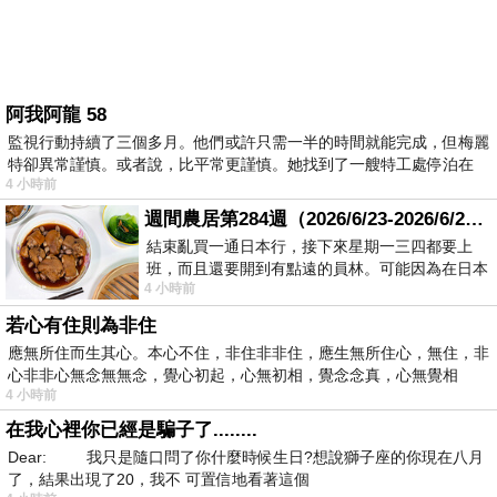
阿我阿龍 58
監視行動持續了三個多月。他們或許只需一半的時間就能完成，但梅麗
特卻異常謹慎。或者說，比平常更謹慎。她找到了一艘特工處停泊在
4 小時前
週間農居第284週（2026/6/23-2026/6/24) 夏至 金黃稻浪洋溢豐收喜悅
結束亂買一通日本行，接下來星期一三四都要上
班，而且還要開到有點遠的員林。可能因為在日本
4 小時前
花不少錢，星期一出門上班時，心裡沒有一
若心有住則為非住
應無所住而生其心。本心不住，非住非非住，應生無所住心，無住，非
心非非心無念無無念，覺心初起，心無初相，覺念念真，心無覺相
4 小時前
在我心裡你已經是騙子了........
Dear: 我只是隨口問了你什麼時候生日?想說獅子座的你現在八月
了，結果出現了20，我不 可置信地看著這個