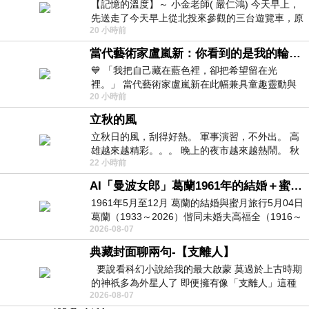
【記憶的溫度】～ 小金老師( 嚴仁鴻) 今天早上，
先送走了今天早上從北投來參觀的三台遊覽車，原
20 小時前
以為展場已經差不多要安靜下來，卻發
當代藝術家盧嵐新：你看到的是我的輪廓，還是你的故事？——藏在藍色裡的希望與光
💙 「我把自己藏在藍色裡，卻把希望留在光
裡。」 當代藝術家盧嵐新在此幅兼具童趣靈動與
20 小時前
抽象韻味的新作中，用湛藍的羽翼般色塊包覆著
立秋的風
立秋日的風，刮得好熱。 軍事演習，不外出。 高
雄越來越精彩。。。 晚上的夜市越來越熱鬧。 秋
22 小時前
天的風刮得很熱 夜遊消暑熱。。。
AI「曼波女郎」葛蘭1961年的結婚＋蜜月旅行 #戀上老電影 #葛蘭 #粟子
1961年5月至12月 葛蘭的結婚與蜜月旅行5月04日
葛蘭（1933～2026）偕同未婚夫高福全（1916～
2026-08-07
2004）乘郵輪赴倫敦6月15日於英國倫敦St.S
典藏封面聊兩句-【支離人】
要說看科幻小說給我的最大啟蒙 莫過於上古時期
的神祇多為外星人了 即便擁有像「支離人」這種
2026-08-07
驚世駭俗的神通法門 也未必讀