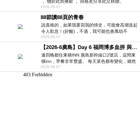
， 物於此而揪歛 ， 與格友分享此立秋聯。
2026-08-07
88節讀88頁的青春
說真格的，如果我要寫我的情史，可能會高潮迭起
令人歎息！(好酸)，不過，我可能也會萬劫不
2026-08-07
復...，每天跪鍵盤還是被判了花心的罪
【2026-6廣島】Day 6 福岡博多血拼 與機場接送少年司機深夜對談
連四晚都住東橫INN 廣島新幹線口2號店，這間東
橫inn，早餐非常豐盛。 每天菜色都有變化，雖然
2026-08-07
看到工作人員拿出料理包加熱，但