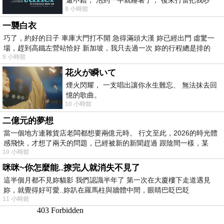
9 小時前
醒， 手
一襲白衣
巧了，約好的日子 車庫大門打不開 急得滿頭大漢 妳已經出門 虛驚一
場，趕到高鐵左營站恰好 新加坡，我只去過一次 妳的行程總是排的
9 小時前
花火が瞬いて
煙火閃耀， 一支唱出讓你永生難忘、 無法抹去回
憶的歌曲。
10 小時前
二億元的夢想
當一個地方連雜貨店老闆都想要兩億元時。 行文至此，2026的時光體
感飛快，才想了兩天的問題，已經被新的新聞趕過 跟陰間一樣，某
10 小時前
咪咪~你怎麼能..撩完人就消失不見了
這半個月都不見妳貓影 我們認識半年了 第一次在大廈樓下走道遇見
妳，就覺得好可愛..妳趴在羅馬柱與牆體中間，眼睛巴眨巴眨
11 小時前