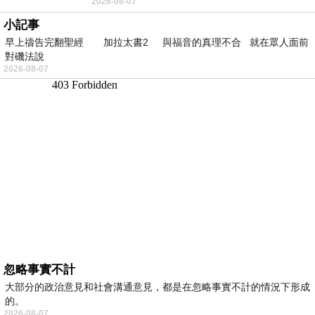
2026-08-07
望 風中飄逸的是映日荷花別樣紅
小記事
早上禱告完翻聖經 加拉太書2 與福音的真理不合 就在眾人面前
對磯法說
2026-08-07
忽略事實不計
大部分的政治意見和社會溝通意見，都是在忽略事實不計的情況下形成
的。
2026-08-07