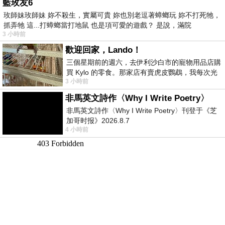
藍玫友6
玫師妹玫師妹 妳不殺生，實屬可貴 妳也別老逗著蟑螂玩 妳不打死牠，
抓弄牠 這...打蟑螂當打地鼠 也是項可愛的遊戲？ 是說，滿院
3 小時前
歡迎回家，Lando！
三個星期前的週六，去伊利沙白市的寵物用品店購
買 Kylo 的零食。那家店有賣虎皮鸚鵡，我每次光
3 小時前
顧都會去看一下。他們偶爾會引進 C
非馬英文詩作〈Why I Write Poetry〉
非馬英文詩作〈Why I Write Poetry〉刊登于《芝
加哥时报》2026.8.7
4 小時前