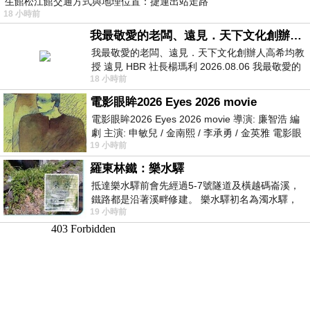
生館松江館交通方式與地理位置：捷運出站走路
18 小時前
我最敬愛的老闆、遠見．天下文化創辦人高希均教授
我最敬愛的老闆、遠見．天下文化創辦人高希均教
授 遠見 HBR 社長楊瑪利 2026.08.06 我最敬愛的
18 小時前
老闆、遠見．天下文化創辦人高希均教
電影眼眸2026 Eyes 2026 movie
電影眼眸2026 Eyes 2026 movie 導演: 廉智浩 編
劇 主演: 申敏兒 / 金南熙 / 李承勇 / 金英雅 電影眼
19 小時前
眸2026描述攝影師徐珍因遺
羅東林鐵：樂水驛
抵達樂水驛前會先經過5-7號隧道及橫越碼崙溪，
鐵路都是沿著溪畔修建。 樂水驛初名為濁水驛，
19 小時前
但因與臺鐵集集線車站同名，於1953