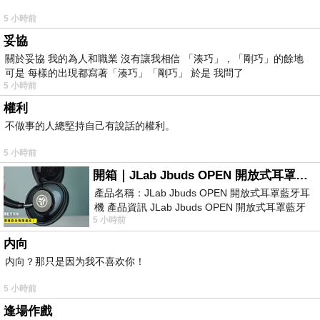
5 小時前
妥協
關於妥協 我的為人和職業 沒有讓我相信 「湊巧」，「剛巧」的餘地
可是 每樣的出現都寫著「湊巧」「剛巧」 於是 我問了
5 小時前
權利
不做事的人總堅持自己有說話的權利。
5 小時前
開箱｜JLab Jbuds OPEN 開放式耳罩藍牙耳機 - 設計美學，輕巧、透氣、環境音全物理達成！
產品名稱：JLab Jbuds OPEN 開放式耳罩藍牙耳
機 產品資訊 JLab Jbuds OPEN 開放式耳罩藍牙
5 小時前
耳機評語：非常有特色，值得喜愛美型工
内向
内向？那只是因为我不喜欢你！
5 小時前
逢場作戲