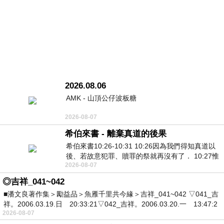
2026.08.06
AMK - 山頂公仔波板糖
2026-08-07
希伯來書 - 離棄真道的後果
希伯來書10:26-10:31 10:26因為我們得知真道以
後、若故意犯罪、贖罪的祭就再沒有了． 10:27惟
2026-08-07
有戰懼等候審判和那燒滅眾敵人的烈火
◎吉祥_041~042
■潘文良著作集＞勵益品＞魚雁千里共今緣＞吉祥_041~042 ▽041_吉
祥。2006.03.19.日 20:33:21▽042_吉祥。2006.03.20.一 13:47:2
2026-08-07