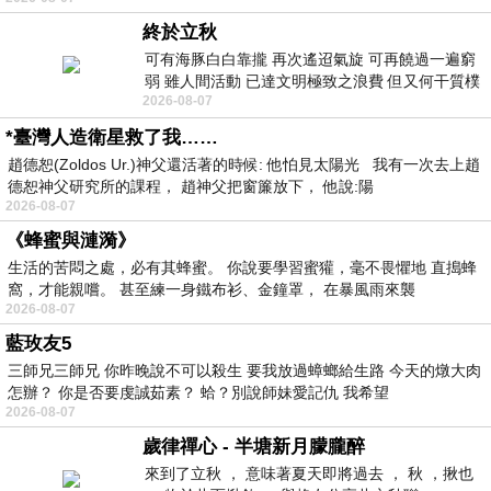
終於立秋
可有海豚白白靠攏 再次遙迢氣旋 可再饒過一遍窮
弱 雖人間活動 已達文明極致之浪費 但又何干質樸
2026-08-07
者 只能白白陪葬
*臺灣人造衛星救了我……
趙德恕(Zoldos Ur.)神父還活著的時候: 他怕見太陽光 我有一次去上趙
德恕神父研究所的課程， 趙神父把窗簾放下， 他說:陽
2026-08-07
《蜂蜜與漣漪》
生活的苦悶之處，必有其蜂蜜。 你說要學習蜜獾，毫不畏懼地 直搗蜂
窩，才能親嚐。 甚至練一身鐵布衫、金鐘罩， 在暴風雨來襲
2026-08-07
藍玫友5
三師兄三師兄 你昨晚說不可以殺生 要我放過蟑螂給生路 今天的燉大肉
怎辦？ 你是否要虔誠茹素？ 蛤？別說師妹愛記仇 我希望
2026-08-07
歲律禪心 - 半塘新月朦朧醉
來到了立秋 ， 意味著夏天即將過去 ， 秋 ，揪也