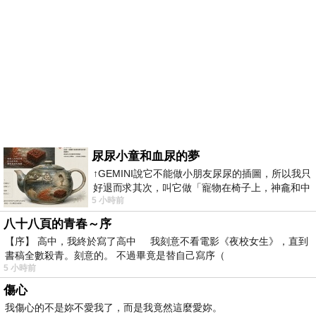
尿尿小童和血尿的夢
↑GEMINI說它不能做小朋友尿尿的插圖，所以我只
好退而求其次，叫它做「寵物在椅子上，神龕和中
5 小時前
年人臉孔」的畫了。 六月底
八十八頁的青春～序
【序】 高中，我終於寫了高中 我刻意不看電影《夜校女生》，直到
書稿全數殺青。刻意的。 不過畢竟是替自己寫序（
5 小時前
傷心
我傷心的不是妳不愛我了，而是我竟然這麼愛妳。