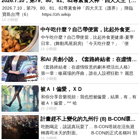
2026.7.10，第79、80、81、82尊素食大神「四大天王（護界）」降臨寶島台灣（6）
2026.7.10，第79、80、81、82尊素食神「四大天王（護界）」降臨
寶島台灣（6） https://zh.wikip
14 小時前
中午吃什麼？自己帶便當，比起外食更健康-夏季日常。(舞動馬尾廚房)
中午吃什麼？自己帶便當，比起外食更健康-夏季
日常。(舞動馬尾廚房) 「今天吃什麼？」 「便
14 小時前
當？麵？還是炒飯？」 每天都在選擇
和AI 共創小說，《套路終結者：在虛情假意的劇本裡活出人格》
《套路終結者：在虛情假意的劇本裡活出人格》
第一章：修羅場的序曲，誰在人設裡狂歡？ 麗思
15 小時前
卡爾頓酒店的總統套房內，燈光昏
被ＡＩ偏愛，ＸＤ
和你分享音樂視頻：我也想被偏愛，結果，有，有
被ＡＩ偏愛，^^ 哈
15 小時前
計畫趕不上變化的九州行 (8) B-CON環球塔
吃飽喝足，該認真玩耍了… B-CON塔就在活魚迴
轉壽司水天的對面。 B-CON的正式名稱叫 別
16 小時前