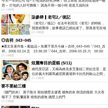
今天一早到公司 哇~ 打包清的好乾淨啊！ 但上班前 崽崽到現場掃一圈
恩～ 打包的人好可憐喔！ 因為不用一個小時 崽崽又搞到水
13 小時前
柒參肆▎老宅2／後記
《老宅2／後記》在去年初寫完《老宅》的時候，
我曾經覺得，故事應該已經結束了。那座老宅在地
13 小時前
震中倒塌，七個人終於離開那片黑暗，
◎吉祥_043~045
■潘文良著作集＞勵益品＞魚雁千里共今緣＞吉祥_043~045 ▽043_吉
祥。2006.03.24.五 23:38:28 ▽044_吉祥。2006.03.25.六 00:00:
13 小時前
炫麗奪目的蛋糕 (5/11)
維托里亞諾，又稱為維克多艾曼紐二世紀念堂，是
位於義大利羅馬威尼斯廣場和卡比托利歐山之間，
13 小時前
用以紀念統一義大利統一後的的第一位國
要不要給三樓
《牆門的灰》 屋子陰冷 留給牆壁去滲透 牆角的灰 倒流的陰影 大火吞
噬不了 空氣瀰漫著 燒焦的虛無 牆壁上的門
13 小時前