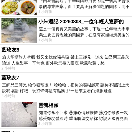
上回我曾講過，中華民國政府要的是一個真正會做
事的專業團隊，而且要真正解決問題的團隊，而不
1 小時前
是只會到處甩鍋的雙標團隊，最近民進黨
小朱週記 20260808_一位年輕人逐夢的真實故事
這是一個真實又美麗的故事，下週一位年輕大學畢
業生要去實現她的美國夢，在沒有家裡經濟奧援的
1 小時前
情況下，靠著自我努力工作累積出國基
藍玫友8
旅人掌櫃旅人掌櫃 我又來找你喝茶囉 帶上三師兄一道來 知己兩三品茗
論道 人生樂事，平常也 窗外秋景盡入眼底 秋風秋葉，愁
2 小時前
藍玫友7
三師兄三師兄 給你糖葫蘆！ 哈哈哈，把你的嘴糊起來 讓你不能跟上天
說我壞話 好吧！玩打蟑螂是有點髒 那一起來去看白海豚飛躍
3 小時前
靈魂相願
知道你永不回來 悲痛心情難按捺 擁抱你最後一次
感受微弱體溫時 重逢盼望交給祢 祢說天國再見面
3 小時前
此刻忍淚說別離 他日靈魂再