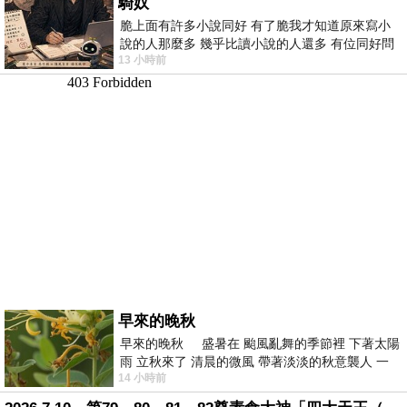
騎奴
脆上面有許多小說同好 有了脆我才知道原來寫小
說的人那麼多 幾乎比讀小說的人還多 有位同好問
13 小時前
了一個問題 她說為什麼高中文學獎的
早來的晚秋
早來的晚秋 盛暑在 颱風亂舞的季節裡 下著太陽
雨 立秋來了 清晨的微風 帶著淡淡的秋意襲人 一
14 小時前
下子 又被赤