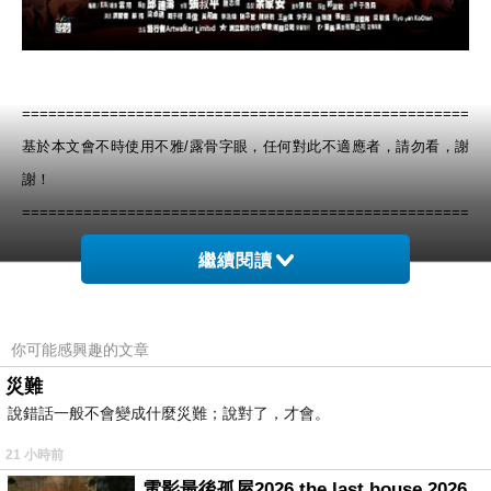
===================================================
基於本文會不時使用不雅/露骨字眼，任何對此不適應者，請勿看，謝
謝！
===================================================
繼續閱讀
先談談
雲翔
吧！我不了解其背景，若沒記錯的話，大概是IT出身，年輕
時掙了大筆錢後，提早退休，接著涉獵影圈，成立了藝行者電影公司，
首部作品
《無野之城》
（與
劉國昌
合導）即引起香港全城嘩然，只因片
你可能感興趣的文章
中充斥著許多男體三點全裸鏡頭，以及男女做愛畫面。他承認自己的性
災難
取向，更直言裸露沒什麼值得大驚小怪！正當電影族以為僅是在嘩眾取
說錯話一般不會變成什麼災難；說對了，才會。
寵以博得知名度和矚目時，他帶有自傳色彩的單獨執導作品
《永久居
21 小時前
留》
，“男體解放”旗號，繼續飄揚，倒也成了全無古人的註冊商標。
電影最後孤屋2026 the last house 2026 movie