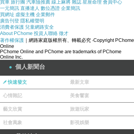
買車
旅行團
汽車險推薦
線上麻將
雜誌
星座命理
會員中心
任何性取向，肯定會被打動，前提是，你肯不肯放下成見，看下去。
一元簡訊
直播達人
數位憑證
企業簡訊
買網址
虛擬主機
企業郵件
廣告刊登
隱私權聲明
後來的
《安非他命》
，我沒有很喜歡，故事架構雷同，同樣是年輕才俊
消費者保護
兒童網路安全
愛上異性戀窮小子，兩人之間存在的不曉得是愛情或是回報，用毒品來
About PChome
投資人聯絡
徵才
著作權保護
｜網路家庭版權所有、轉載必究
‧Copyright PChome
形容愛得瘋顛，我覺得過了頭，即便習慣了他要眾男女演員們一再裸身
Online
露體，很多時候，我卻覺得沒那個必要。男主角
彭冠期
演得拼搏，終給
PChome Online and PChome are trademarks of PChome
Online Inc.
雲氏出品零的突破，問鼎
第30屆香港電影金像獎《最佳新演員獎》
，雖
個人新聞台
敗猶榮啦！不得不承認，雲翔已自成一格，執導功力持續提升。
快速發文
最新文章
基本上，他開啟了香港影壇另一道窗，港產片以武俠、動作、警匪片聞
名，情色或明刀明槍表現性愛這一塊，反而不及60-80年代昔日影壇前
心情雜記
美食饗宴
輩們大膽，充分體現出越開放越保守現象。你可以解讀成：由於導演有
藝文欣賞
旅遊玩家
錢，出得起片酬，演員們就敢敢寬衣解帶。我想，若非對導演的信任，
心裡關口還真難去除。不過，始終不是大眾流行的片型，只能被歸類為
社會萬象
影視娛樂
小眾或非主流。