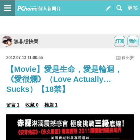
無非想快樂
訂閱
我的
2012-07-13 11:00:55
費比安
【Movie】愛是生命，愛是輪迴，
《愛很爛》（Love Actually…
Sucks）【18禁】
留言 1
收藏 0
推薦 1