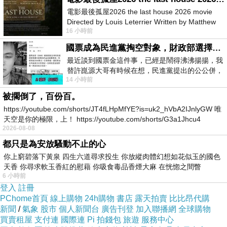
電影最後孤屋2026 the last house 2026 movie
Directed by Louis Leterrier Written by Matthew
當初觀賞
《無》
純粹好奇尺度，因為是素人（香港棒球隊隊員）演出，
16 小時前
Robinson Starring Greta Lee Wa
故事也沒啥吸引，快轉播完。我對
雲翔
作品留下印象，始於
《永》
片，
國票成為民進黨掏空對象，財政部選擇性失憶
可能是因為男主角
李家濠
演得好（於
第10屆華語電影傳媒大獎奪得《最
最近談到國票金這件事，已經是鬧得沸沸揚揚，我
佳新演員》
，保守的
香港電影金像獎
，反而欠他一個
《最佳新演員獎》
替許崑源大哥有時候在想，民進黨提出的公公併，
14 小時前
其實就是想要國庫通黨庫，鬧出最大的醜
提名！），亦可能是基於故事的真實性，電影拍出來很寫實，情感也真
被擱倒了，百份百。
摯，一位同志愛上異性戀者，同志經濟富裕，異性戀者家境清貧，很老
https://youtube.com/shorts/JT4fLHpMfYE?is=uk2_hVbA2IJnlyGW 唯
土地，有錢那位施予援助，對方為了報恩，將自己的身體獻上……大綱
天空是你的極限，上！ https://youtube.com/shorts/G3a1Jhcu4
2026-08-08
是如此，好像蠻無趣，可是，拍得很好看！
都只是為安放騷動不止的心
你上窮碧落下黃泉 四生六道尋求投生 你放縱肉體幻想如花似玉的國色
雲翔
在片頭及片尾的呈獻手法相當特別，前面詭異，後面理想化，並道
天香 你尋求軟玉香紅的慰藉 你吸食毒品香煙大麻 在恍惚之間瞥
出了自己對生死之看法，充滿著屬於導演的視野。骨子裡說的是愛情故
6 小時前
登入
註冊
事，雖然拍不出兩男之間難以言喻的曖昧情愫（我對那份情感還真感到
PChome首頁
線上購物
24h購物
書店
露天拍賣
比比昂代購
疑惑和不解）和跨時代感，但以新導演而論，他詮釋出一份韻味（
香港
新聞
/
氣象
股市
個人新聞台
廣告刊登
加入聯播網
全球購物
買賣租屋
支付連
國際連
Pi 拍錢包
旅遊
服務中心
電影金像獎
也欠他一個
《最佳新晉導演獎》
的入圍），我認為，無論是