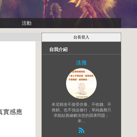
活動
自我介紹
淡雅
牟尼精舍不接受供養、不收錢、不
推銷、也不強迫修行，單純義務只
真實感應
求能結善緣解決您的因果問題；
牟...