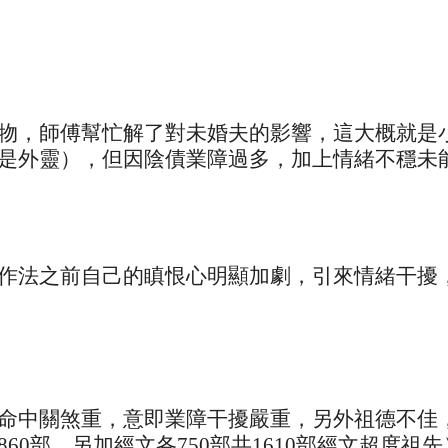
物，師傅幫忙解了對未婚夫的影響，這大概就是
是外靈），但因陰債業障過多，加上情緒不穩未
作法之前自己的瞋恨心明顯加劇，引來情緒干擾
命中關煞重，意即業障干擾嚴重，另外祖德不佳
0部，另加經文各750部共1610部經文超度祖先