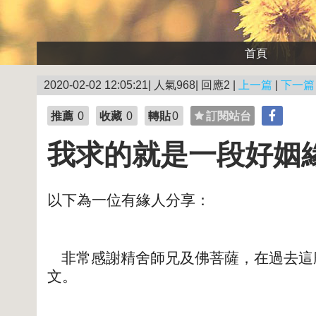
首頁
2020-02-02 12:05:21| 人氣968| 回應2 |
上一篇
|
下一篇
推薦
0
收藏
0
轉貼
0
訂閱站台
我求的就是一段好姻
以下為一位有緣人分享：
非常感謝精舍師兄及佛菩薩，在過去這
文。