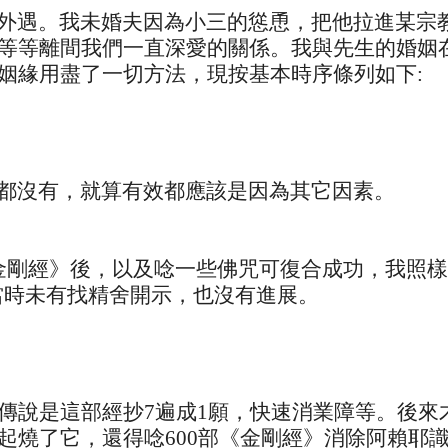
外遇。我未婚夫因為小三的慫恿，把他拉進某宗
等等離間我們一直深愛的關係。我與先生的婚姻
姻緣用盡了一切方法，現按基本時序條列如下:
：
都沒有，就算有效都應該是因為其它因素。
金剛經》後，以及唸一些佛咒可復合成功，我照
但當時未有找精舍開示，也沒有進展。
傳說是這部經抄7遍成1願，快速消業障等。後來
起燒了它，還得唸600部《金剛經》消除阿賴耶