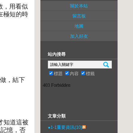
教，用看似
關於本站
在極短的時
留言板
地圖
加入好友
站內搜尋
標題
內容
標籤
樣做，結下
文章分類
才知道這被
●1-1重要資訊(10)
識記憶，否