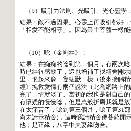
（9）吸引力法則、光吸引、光心靈學
結果：敵不過因果。心靈上再吸引都好，
「相愛不能相守」。因為業主菩薩一樣能
（10）唸《金剛經》：
結果：在痴痴的唸到第二個月，有兩次唸
時已經很感動了，這也增補了找精舍開示
里，恨起來像一隻猛獸一樣（後來接觸精
經》挽救愛情有兩個說法（此為網路上的
完了，情就淡了。當初的我也是對自己的
有懷疑的慢慢唸，但是萬般折磨我就是放
在太痛苦了，唸到第三個月，唸了第31
尚未請示精舍)，這時我請精舍佛菩薩開
他；是正緣，八字中夫妻緣吻合。