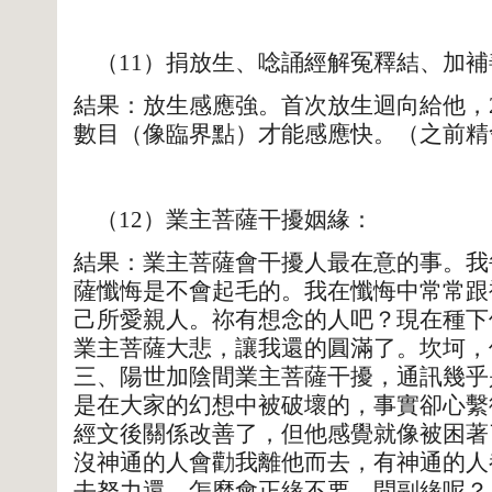
（11）捐放生、唸誦經解冤釋結、加補
結果：放生感應強。首次放生迴向給他，
數目（像臨界點）才能感應快。（之前精
（12）業主菩薩干擾姻緣：
結果：業主菩薩會干擾人最在意的事。我
薩懺悔是不會起毛的。我在懺悔中常常跟
己所愛親人。祢有想念的人吧？現在種下
業主菩薩大悲，讓我還的圓滿了。坎坷，
三、陽世加陰間業主菩薩干擾，通訊幾乎
是在大家的幻想中被破壞的，事實卻心繫
經文後關係改善了，但他感覺就像被困著
沒神通的人會勸我離他而去，有神通的人
去努力還，怎麼會正緣不要，問副緣呢？