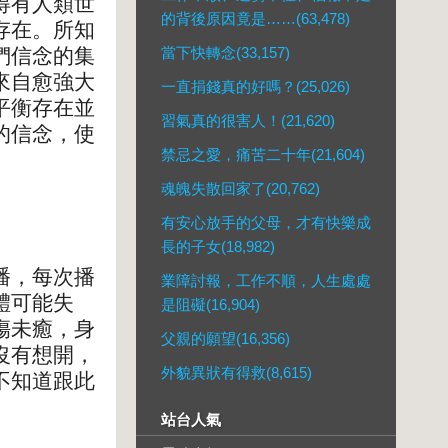
得有人類世
的背後原因竟是……(63,478)
存在。所知
們信念的集
當下快轉念(33,157)
來自愈強大
一直捐錢真的好嗎？(25,026)
平衡存在並
習氣真的很害人！(21,620)
的信念，使
禁忌之愛，痛苦二十年(21,604)
魂魄失散回家了(20,762)
有安心放手的父母，才有快樂成
長的子女(18,982)
播，每次播
業障討報，工作不順，人生處處
體可能失
是阻礙(16,904)
傷未癒，身
父親的願望(16,356)
沒有想開，
外貌異狀有得救(8,615)
不知道跟此
站台人氣