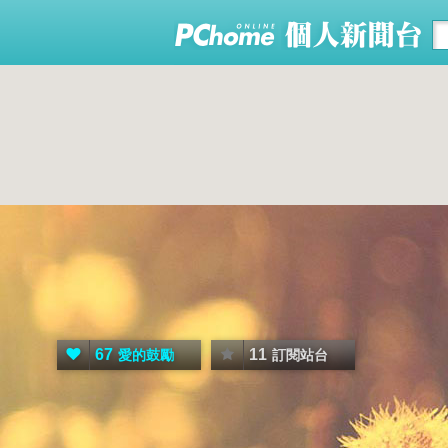
67
11
愛的鼓勵
訂閱站台