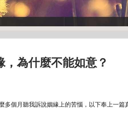
緣，為什麼不能如意？
麼多個月聽我訴說姻緣上的苦惱，以下奉上一篇