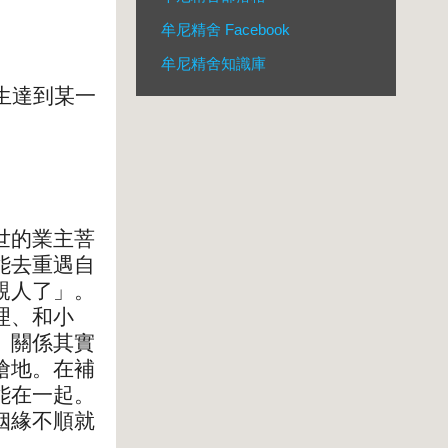
牟尼精舍 Facebook
牟尼精舍知識庫
生達到某一
）
世的業主菩
能去重遇自
親人了」。
理、和小
。關係其實
搶地。在補
能在一起。
姻緣不順就