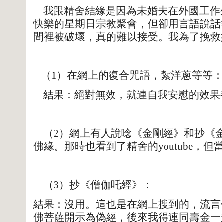
我跟精舍結緣是因為未婚夫在外國工作
快樂的星期日宗教聚會，但卻用言語說話
間裡被破壞，真的難以接受。我為了挽救
（1）在網上的復合咒語，紮洋蔥等等
結果：絕對無效，就連自我安慰的效果
（2）網上有人說唸《金剛經》和抄《
佛緣。那時也看到了精舍的youtube，
（3）抄《僧伽吒經》：
結果：沒用。這也是在網上搜到的，流言
佛菩薩開示為偽經，後來我得連同壽金一