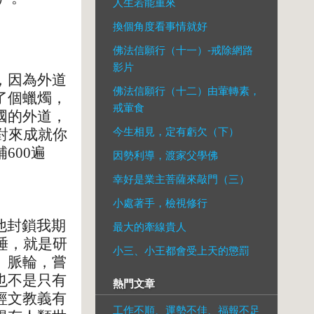
人生若能重來
換個角度看事情就好
佛法信願行（十一）-戒除網路
影片
，因為外道
佛法信願行（十二）由葷轉素，
了個蠟燭，
戒葷食
國的外道，
今生相見，定有虧欠（下）
對來成就你
600遍
因勢利導，渡家父學佛
幸好是業主菩薩來敲門（三）
小處著手，檢視修行
他封鎖我期
最大的牽線貴人
睡，就是研
小三、小王都會受上天的懲罰
、脈輪，嘗
也不是只有
熱門文章
經文教義有
工作不順、運勢不佳、福報不足