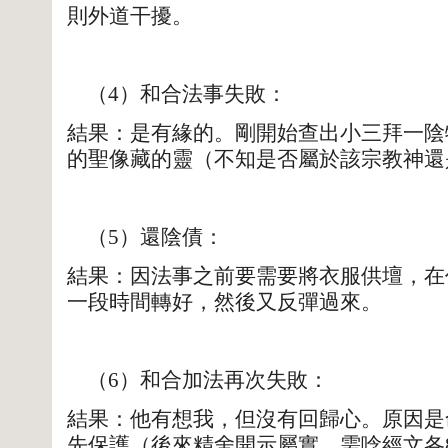
則外道干擾。
（4）和合法事失敗：
結果：是有緣的。剛開始查出小三拜一陰
的聖像藏的靈（不知是否屬於該宗教神還
（5）還陰債：
結果：因法事之前要需要將衣服供壇，在
一段時間轉好，然後又反彈過來。
（6）和合加法再次失敗：
結果：他有想我，但沒有回歸心。原因是
先保護（後來精舍開示屬實，需唸經文各86