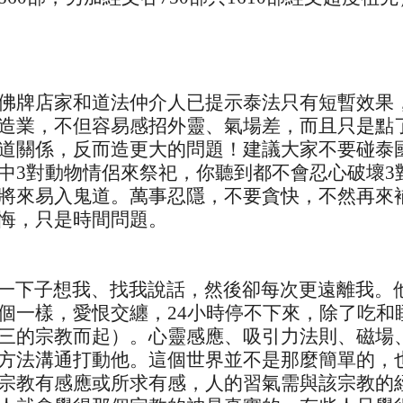
佛牌店家和道法仲介人已提示泰法只有短暫效果
造業，不但容易感招外靈、氣場差，而且只是點
道關係，反而造更大的問題！建議大家不要碰泰
中3對動物情侶來祭祀，你聽到都不會忍心破壞3
將來易入鬼道。萬事忍隱，不要貪快，不然再來補
悔，只是時間問題。
一下子想我、找我說話，然後卻每次更遠離我。
個一樣，愛恨交纏，24小時停不下來，除了吃和
三的宗教而起）。心靈感應、吸引力法則、磁場
方法溝通打動他。這個世界並不是那麼簡單的，
宗教有感應或所求有感，人的習氣需與該宗教的