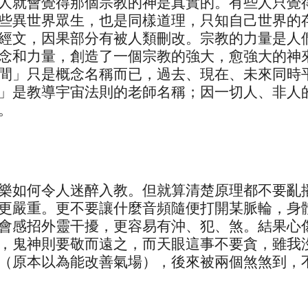
人就會覺得那個宗教的神是真實的。有些人只覺
些異世界眾生，也是同樣道理，只知自己世界的
經文，因果部分有被人類刪改。宗教的力量是人
念和力量，創造了一個宗教的強大，愈強大的神
間」只是概念名稱而已，過去、現在、未來同時
」是教導宇宙法則的老師名稱；因一切人、非人
。
樂如何令人迷醉入教。但就算清楚原理都不要亂
更嚴重。更不要讓什麼音頻隨便打開某脈輪，身
會感招外靈干擾，更容易有沖、犯、煞。結果心
，鬼神則要敬而遠之，而天眼這事不要貪，雖我
（原本以為能改善氣場），後來被兩個煞煞到，