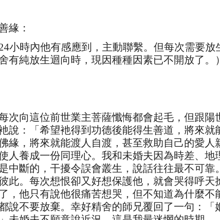
善緣：
24小時內他有感應到，主動聯繫。但每次需要放
舍有純放生迴向時，現因種種因素已不開放了。
每次向這位前世業主菩薩懺悔都會起毛，但跟陽
衪說：「希望衪得到功德後能得生善道，將來就
佛緣，將來就能渡人自渡，甚至救助自己的愛人
使人養成一份同理心。我和未婚夫因為時差、地
是中斷的，干擾令誤會叢生，說話往往最不可靠
彼此。每次想恨卻又好想保護他，就會哭得呼天
了，他只有說他很痛苦想哭，但不知道為什麼不
都說不要放棄。幸好精舍的師兄覆回了一句：「
」未婚夫不願意說近況，這是我最迷惘的時期。