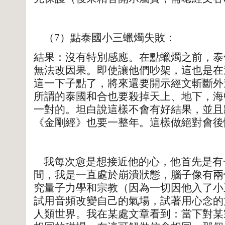
（7）點泰國小三蠟燭失敗：
結果：沒有特別感應。在點蠟燭之前，泰
無法改因果。即使讓他們吵架，這也是在
這一下子點了，將來還要開示經文斬斷外
所謂的泰國和合也要殺掉天上、地下，海
一對的。坦白說這樣不會有好結果，並且
《金剛經》也要一整年。這樣做絕對會後
我每次愈是想接近他的心，他首先是有
間，我是一直處於崩潰狀態，腦子像有兩
究量子力學和宗教（因為一切因他入了小
試用音頻改變自己的氣場，試著用心念的
人類世界。我在某處文章看到：當下對某