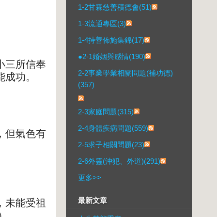
1-2甘霖慈善積德會(51)
1-3流通專區(3)
1-4持善佈施集錦(17)
●2-1婚姻與感情(190)
小三所信奉
2-2事業學業相關問題(補功德)
能成功。
(357)
2-3家庭問題(315)
2-4身體疾病問題(559)
，但氣色有
2-5求子相關問題(23)
2-6外靈(沖犯、外道)(291)
更多
>>
最新文章
，未能受祖
）。