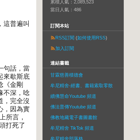
累積人氣：
2,089,523
當日人氣：
486
，這普遍叫
訂閱本站
RSS訂閱
(
如何使用RSS
)
加入訂閱
連結書籤
一句話，當
甘霖慈善積德會
起來歇斯底
唸《金剛
牟尼精舍-經書、書籍索取零散
緣不深，唸
續佛慧命Youtube 頻道
道，完全沒
佛法普傳Youtube 頻道
心，因為實
路上所言，
佛教地藏電子書圖書館
頭打死了
牟尼精舍 TikTok 頻道
牟尼精舍部落格