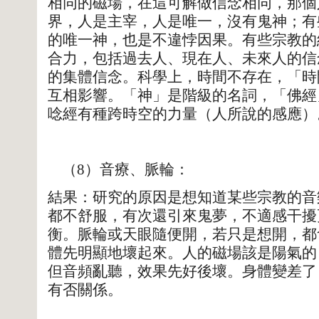
相同的磁場，在這可解做信念相同，那個
界，人是主宰，人是唯一，沒有鬼神；有
的唯一神，也是不違悖因果。有些宗教的
合力，包括過去人、現在人、未來人的信
的集體信念。科學上，時間不存在，「時
互相影響。「神」是階級的名詞，「佛經
唸經有種跨時空的力量（人所說的感應）
（8）音療、脈輪：
結果：研究的原因是想知道某些宗教的音
都不舒服，有次還引來鬼夢，不適感干擾
衡。脈輪或天眼隨便開，若只是想開，都
體先明顯地壞起來。人的磁場該是陽氣的
但音頻亂聽，效果先好後壞。身體變差了
有否關係。