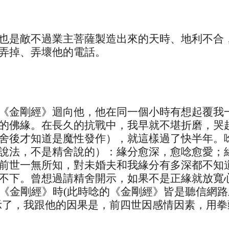
：
也是敵不過業主菩薩製造出來的天時、地利不合
弄掉、弄壞他的電話。
《金剛經》迴向他，他在同一個小時有想起覆我
的佛緣。在長久的抗戰中，我早就不堪折磨，哭
舍後才知道是魔性發作），就這樣過了快半年。
說法，不是精舍說的）：緣分愈深，愈唸愈愛；
前世一無所知，對未婚夫和我緣分有多深都不知
不下。曾想過請精舍開示，如果不是正緣就放寬
部《金剛經》時(此時唸的《金剛經》皆是聽信網
示了，我跟他的因果是，前四世因感情因素，用拳