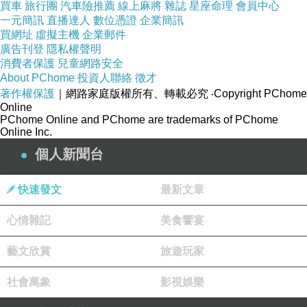
買車
旅行團
汽車險推薦
線上麻將
雜誌
星座命理
會員中心
所苦，一直想換工作
)
以及自己的腰酸
一元簡訊
直播達人
數位憑證
企業簡訊
買網址
虛擬主機
企業郵件
背痛的疾病。 佛菩薩慈悲明示因果如
廣告刊登
隱私權聲明
下：
消費者保護
兒童網路安全
About PChome
投資人聯絡
徵才
(1)
兒子的事業運途：兒子比較有自
著作權保護
｜網路家庭版權所有、轉載必究
‧Copyright PChome
己的想法，適合創業，比較沒有辦法待
Online
PChome Online and PChome are trademarks of PChome
在公司做事，要待也待不久。建議可以
Online Inc.
先換個工作，並找一個比較有女性員工
個人新聞台
的地方，待找到另一半穩定下來，結婚
快速發文
最新文章
後再自行創業，運途自然會順利。
(2)
陳媽媽目前有嬰靈干擾的問題：
心情雜記
美食饗宴
陳媽媽年輕時曾墮胎，嬰靈是男孩，目
藝文欣賞
旅遊玩家
前正干擾討報，故常有腰痠背痛的症
狀。此位嬰靈瞋心強烈，所以陳媽媽腰
社會萬象
影視娛樂
酸背痛較為嚴重。 佛菩薩慈悲明示陳