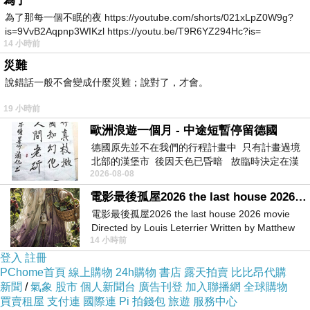
為了
為了那每一個不眠的夜 https://youtube.com/shorts/021xLpZ0W9g?
(2)
莫名的音樂： 佛菩薩明示此事件
is=9VvB2Aqpnp3WIKzl https://youtu.be/T9R6YZ294Hc?is=
並無大礙，陳小姐所聽到的音樂是家中
14 小時前
的祖先、神明以及護法在叮嚀她要『努
災難
說錯話一般不會變成什麼災難；說對了，才會。
力修行，持之以恆』，切莫因為公司同
事以及周圍人士的三言兩語，而將修行
19 小時前
放下。
歐洲浪遊一個月 - 中途短暫停留德國
正確的事情，不必在乎別人的眼光，只需
德國原先並不在我們的行程計畫中 只有計畫過境
；
要堅定的信心，朝正確的方向去做就可以了
北部的漢堡市 後因天色已昏暗 故臨時決定在漢
阿伯也常說：眼明的人不可以被盲目的
2026-08-08
堡市吃晚餐和過夜
人牽著走！況且，能得到家中的祖先、
電影最後孤屋2026 the last house 2026 movie
電影最後孤屋2026 the last house 2026 movie
神明以及護法來提醒，想來也是相當殊
Directed by Louis Leterrier Written by Matthew
勝的緣份，希望陳小姐可以堅定信心，
14 小時前
Robinson Starring Greta Lee Wa
登入
註冊
努力修行。
PChome首頁
線上購物
24h購物
書店
露天拍賣
比比昂代購
彰化縣田中鎮陳媽媽託人來道場
新聞
(
/
氣象
二
)
股市
個人新聞台
廣告刊登
加入聯播網
全球購物
買賣租屋
支付連
國際連
Pi 拍錢包
旅遊
服務中心
請示孩子的事業運途
(
兒子近來為工作