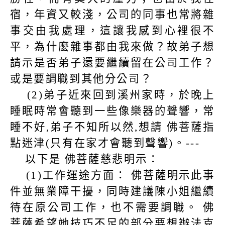
宿，年資又較淺，公司的同事也常將雜
事交由我處理，這讓我感到心裡很不
平，為什麼雜事都由我來做？故弟子想
請示是否弟子還要繼續留在公司工作？
或是要調職到其他分公司？
(2)
弟子近來回到溪州家時，於晚上
睡眠時常會聽到一些像樂器的聲響，常
睡不好
,
弟子不知所以然
,
想請 佛菩薩指
點迷津
(
只有在家才會聽到聲響
)
。
---
以下是 佛菩薩慈悲明示：
(1)
工作運途方面： 佛菩薩明示此事
件並無業障干擾，同時建議陳小姐繼續
待在原公司工作，也不需要調職。 佛
菩薩希望她技巧不足的部分要想辦法克