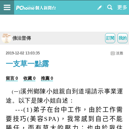
佛法普傳
訂閱
我的
2019-12-02 13:03:35
淡雅
一支草一點露
留言 0
收藏 0
推薦 0
溪州鄉陳小姐親自到道場請示事業運
(
一
)
途。以下是陳小姐自述：
---(1)
弟子在台中工作，由於工作需
要技巧
(
美容
SPA)
，我常感到自己不能
勝任，而有莫大的壓力；也由於我住