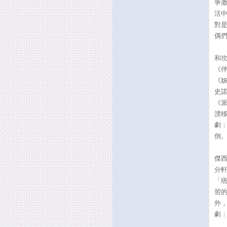
爭
活
對
偶
和
《
《
史
《
漂
劇
倒
傑
分
「
習
外
劇