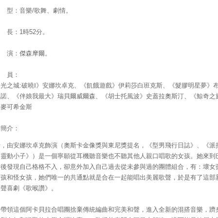
 型：音樂/歌舞、劇情。
長：1時52分。
 演：傑森摩爾。
 員：
暮光之城:破曉Ⅰ》安娜坎卓克、《飢餓遊戲》伊莉莎白班克斯、《髮膠明星夢》
史諾、《伴娘我最大》瑞貝爾威爾森、《胡士托風波》史蓋拉奧斯汀、《鯨奇之
翰麥可希金斯
情簡介：
卡，由安娜坎卓克飾演（奧斯卡金像獎與東尼獎提名，《型男飛行日誌》、《派
：靈動小子》）是一個寧願從耳機聽音樂也不聽其他人親口唱歌的女孩。她來到
學後發現自己格格不入，卻意外加入自己過去從未參與過的團體組合，有：壞女
女孩和怪女孩，她們唯一的共通點就是合在一起能唱出美麗歌聲，於是有了這部
美聲喜劇《歌喉讚》。
卡帶領這個阿卡貝拉合唱團捨棄傳統編曲和完美和聲，進入全新的混搭音樂，躋