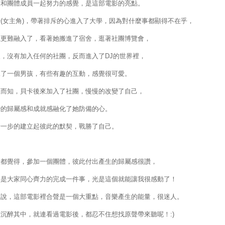
聲和團體成員一起努力的感覺，是這部電影的亮點。
(女主角)，帶著排斥的心進入了大學，因為對什麼事都顯得不在乎，
以更難融入了，看著她搬進了宿舍，逛著社團博覽會，
後，沒有加入任何的社團，反而進入了DJ的世界裡，
見了一個男孩，有些有趣的互動，感覺很可愛。
想而知，貝卡後來加入了社團，慢慢的改變了自己，
妙的歸屬感和成就感融化了她防備的心。
步一步的建立起彼此的默契，戰勝了自己。
直都覺得，參加一個團體，彼此付出產生的歸屬感很讚，
其是大家同心齊力的完成一件事，光是這個就能讓我很感動了！
別說，這部電影裡合聲是一個大重點，音樂產生的能量，很迷人。
沉醉其中，就連看過電影後，都忍不住想找原聲帶來聽呢！:)