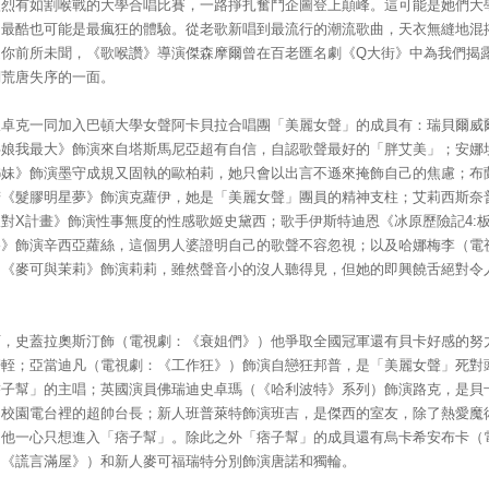
激烈有如割喉戰的大學合唱比賽，一路掙扎奮鬥企圖登上顛峰。這可能是她們大
中最酷也可能是最瘋狂的體驗。從老歌新唱到最流行的潮流歌曲，天衣無縫地混
是你前所未聞，《歌喉讚》導演傑森摩爾曾在百老匯名劇《Q大街》中為我們揭
們荒唐失序的一面。
坎卓克一同加入巴頓大學女聲阿卡貝拉合唱團「美麗女聲」的成員有：瑞貝爾威
伴娘我最大》飾演來自塔斯馬尼亞超有自信，自認歌聲最好的「胖艾美」；安娜
姊妹》飾演墨守成規又固執的歐柏莉，她只會以出言不遜來掩飾自己的焦慮；布
諾《髮膠明星夢》飾演克蘿伊，她是「美麗女聲」團員的精神支柱；艾莉西斯奈
派對X計畫》飾演性事無度的性感歌姬史黛西；歌手伊斯特迪恩《冰原歷險記4:
移》飾演辛西亞蘿絲，這個男人婆證明自己的歌聲不容忽視；以及哈娜梅李（電
：《麥可與茉莉》飾演莉莉，雖然聲音小的沒人聽得見，但她的即興饒舌絕對令
。
西，史蓋拉奧斯汀飾（電視劇：《衰姐們》）他爭取全國冠軍還有貝卡好感的努
軒輊；亞當迪凡（電視劇：《工作狂》）飾演自戀狂邦普，是「美麗女聲」死對
痞子幫」的主唱；英國演員佛瑞迪史卓瑪（《哈利波特》系列）飾演路克，是貝
的校園電台裡的超帥台長；新人班普萊特飾演班吉，是傑西的室友，除了熱愛魔
，他一心只想進入「痞子幫」。除此之外「痞子幫」的成員還有烏卡希安布卡（
：《謊言滿屋》）和新人麥可福瑞特分別飾演唐諾和獨輪。