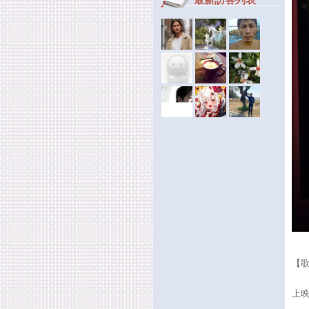
【歌喉
上映