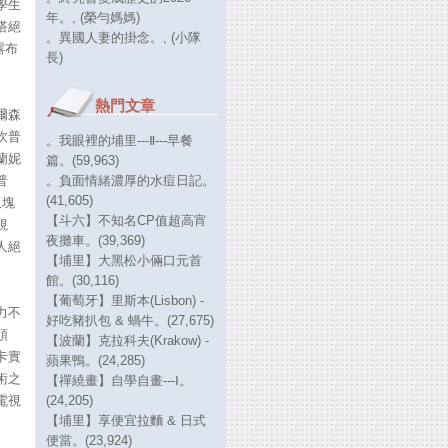
學生
年。
, (榮勻媽媽)
搭絕
。異國人妻的掛念。
, (小隊
露布
長)
熱門文章
爾森
坎普
。我眼裡的埔里---Ⅱ---早餐
蘭妮
篇。(59,963)
普
。負面情緒濃厚的水痘日記。
(41,605)
板塊
【斗六】不知名CP值超高宵
視
夜攤車。(39,369)
人絕
【埔里】大黑松小倆口元首
館。(30,116)
【葡萄牙】里斯本(Lisbon) -
力不
好吃豬扒包 & 蝸牛。(27,675)
頭
【波蘭】克拉科夫(Krakow) -
卡實
蘋果鴨。(24,285)
術之
【禪繞畫】自學自畫---Ⅰ。
電視
(24,205)
【埔里】享便宜拉麵 & 日式
便當。(23,924)