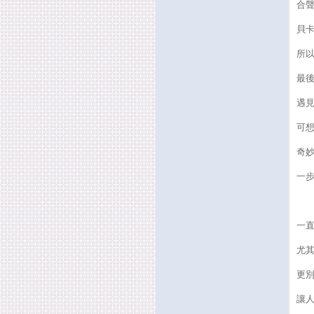
合
貝卡
所
最
遇
可
奇
一
一
尤
更
讓人