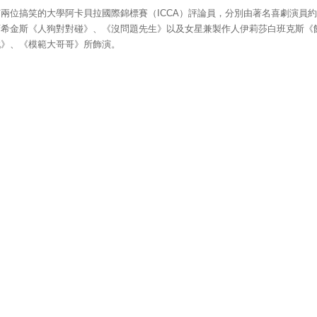
兩位搞笑的大學阿卡貝拉國際錦標賽（ICCA）評論員，分別由著名喜劇演員
可希金斯《人狗對對碰》、《沒問題先生》以及女星兼製作人伊莉莎白班克斯《
戲》、《模範大哥哥》所飾演。