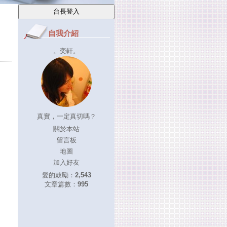
自我介紹
。奕軒。
真實，一定真切嗎？
關於本站
留言板
地圖
加入好友
愛的鼓勵：
2,543
文章篇數：
995