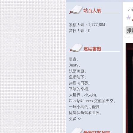
站台人氣
20
累積人氣：
1,777,684
推
當日人氣：
0
連結書籤
夏夜。
Justy。
試讀萬歲。
皇后陛下。
染塵向日葵。
平淡的幸福。
大世界，小人物。
Candy&Jones 湛藍的天空。
一座小島的可能性
從這個角落看世界。
更多
>>
最新訪客列表