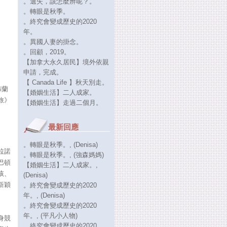
。遺失，該怎麼辨呢？。
。轉眼是秋季。
。終究會變成歷史的2020
年。
。異國人妻的掛念。
。回顧，2019。
【加拿大永久居民】境外依親
申請，完成。
【 Canada Life 】秋天別走。
布蘭
【婚姻生活】二人成家。
旅》
【婚姻生活】走過二個月。
最新回應
。轉眼是秋季。
, (Denisa)
拉諾
。轉眼是秋季。
, (強森媽媽)
巴頓
【婚姻生活】二人成家。
,
孩、
(Denisa)
新穎
。終究會變成歷史的2020
年。
, (Denisa)
。終究會變成歷史的2020
年。
, (平凡小人物)
身競
。終究會變成歷史的2020