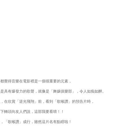
直都覺得音樂在電影裡是一個很重要的元素，
其是具有爆發力的歌聲，就像是「舞孃俱樂部」，令人如痴如醉。
以，在欣賞「逆光飛翔」前，看到「歌喉讚」的預告片時，
當下轉頭向友人們說，這部我要看唷！！
是，「歌喉讚」成行，雖然這片名有點瞎啦！