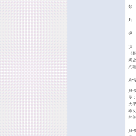
類
片 
導
演
《
妮
約
劇
貝
曼
大
乖
的
貝