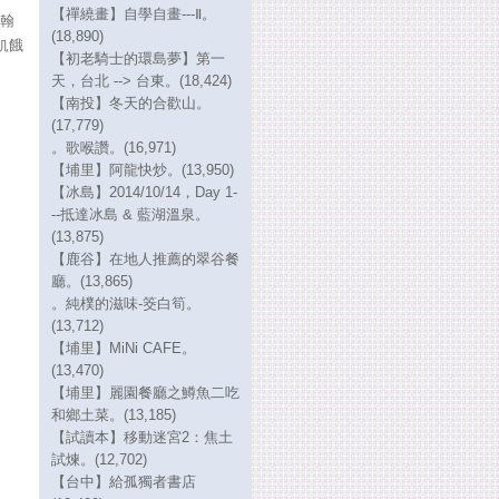
【禪繞畫】自學自畫---Ⅱ。
約翰
(18,890)
飢餓
【初老騎士的環島夢】第一
天，台北 --> 台東。(18,424)
【南投】冬天的合歡山。
(17,779)
。歌喉讚。(16,971)
【埔里】阿龍快炒。(13,950)
【冰島】2014/10/14，Day 1-
--抵達冰島 & 藍湖溫泉。
(13,875)
【鹿谷】在地人推薦的翠谷餐
廳。(13,865)
。純樸的滋味-筊白筍。
(13,712)
【埔里】MiNi CAFE。
(13,470)
【埔里】麗園餐廳之鱒魚二吃
和鄉土菜。(13,185)
【試讀本】移動迷宮2：焦土
試煉。(12,702)
【台中】給孤獨者書店