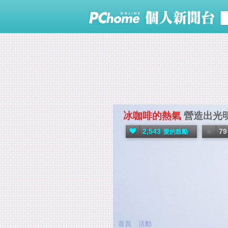
冰咖啡的熱氣
營造出光
2,543
79
愛的鼓勵
首頁
活動