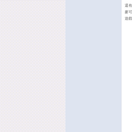
還有
麥
遊