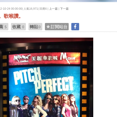
12-10-24 00:00:00| 人氣16,971| 回應6 |
上一篇
|
下一篇
。歌喉讚。
薦
收藏
轉貼
訂閱站台
5
0
0