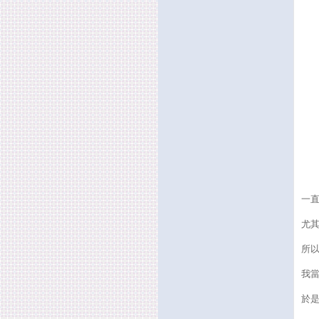
一
尤
所
我
於