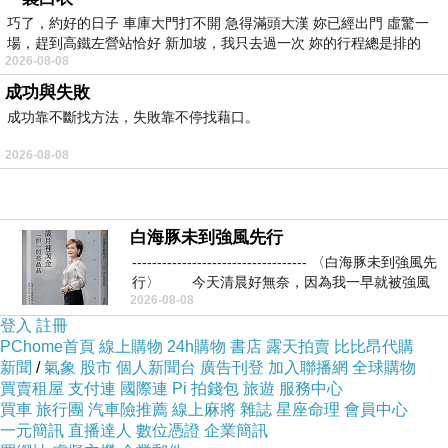
大戰鬼火獸、逃出迷宮、失去摯友查克的湯瑪士等人，只得到一晚
巧了，約好的日子 車庫大門打不開 急得滿頭大漢 妳已經出門 虛驚一
的寧靜。
場，趕到高鐵左營站恰好 新加坡，我只去過一次 妳的行程總是排的
2026-08-08
清醒前，湯瑪士的心靈溝通伴侶泰瑞莎只在他腦中說了一句：「湯
成功與失敗
姆，事情不大對勁。」便從房間消失，取而代之的是一個陌生人——亞
成功靠不斷找方法，失敗靠不停找藉口。
里士——一個同樣從迷宮幽地逃出來的試驗品，而他所在的幽地裡則是
2026-08-08
由一群女孩管理。
前晚帶他們殺出迷宮的拯救者一夕死光；
每個人身上都出現莫名其妙的印記：WICKED資產。
白海豚未到強風先行
處在陌生力場裡的陌生男子下達的焦土試煉；
----------------------------------- 〈白海豚未到強風先
面目全非的地球表面、感染閃焰症的活死人街頭橫行；
行〉 今天清晨好無奈，因為我一早就被強風
2026-08-08
受命狙殺湯瑪士的實驗B組女孩
登入
註冊
……以及變了一個人的泰瑞莎。
PChome首頁
線上購物
24h購物
書店
露天拍賣
比比昂代購
新聞
/
氣象
股市
個人新聞台
廣告刊登
加入聯播網
全球購物
作者簡介
買賣租屋
支付連
國際連
Pi 拍錢包
旅遊
服務中心
買車
旅行團
汽車險推薦
線上麻將
雜誌
星座命理
會員中心
詹姆士．達許納（James Dashner）
一元簡訊
直播達人
數位憑證
企業簡訊