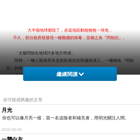
大半個地球都毀了，赤道地區動植物無一倖免，
不久，部分政府就發現一種難纏的病毒，並稱之為『閃焰症』。
「太陽閃焰在地球許多地方肆虐。
同時，一種人類前所未見的疾病也在毀滅地球人，一種稱為『閃焰
症』的病。
繼續閱讀
各國政府——依然存在的那些——破天荒第一次攜手合作，
他們合力組成WICKED，
這是一個以解決當前問題為目標的組織。
你可能感興趣的文章
各位是這場戰鬥的重要角色，你們都有和我們合作的動機，
月光
因為，很遺憾，你們每個人都感染了病毒。」
你也可以像月亮一樣，當一名追隨者和補充者，用弱光關注人間。
實驗尚未結束。
2026-08-08
一襲白衣