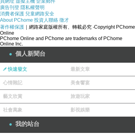
買網址
虛擬主機
企業郵件
生於美國喬治亞州，畢業於楊百翰大學（Brigham Young
廣告刊登
隱私權聲明
消費者保護
兒童網路安全
University，即《暮光之城》作者史蒂芬尼．梅爾母校），現居猶他州
About PChome
投資人聯絡
徵才
的青少年奇幻小說家。前一部作品《奇異手札》（The Journal of
著作權保護
｜網路家庭版權所有、轉載必究
‧Copyright PChome
Curious Letters）曾獲選2008年Borders書店（美國第二大連鎖書店）的
Online
「原創新聲選書」（Original Voices Pick），以及Cedar Fort, Inc.和
PChome Online and PChome are trademarks of PChome
Shadow Mountain Press選讀作品。
Online Inc.
個人新聞台
譯者簡介
快速發文
最新文章
陳錦慧
心情雜記
美食饗宴
加拿大Simon Fraser University教育碩士班畢業。喜愛閱讀中英文
書籍，曾任平面媒體記者十餘年，現為專職譯者。近期譯作：《移動迷
藝文欣賞
旅遊玩家
宮》(三采)、《昨夜在日落大道》(三采)、《蘿莉塔》(三采)等。
社會萬象
影視娛樂
我的站台