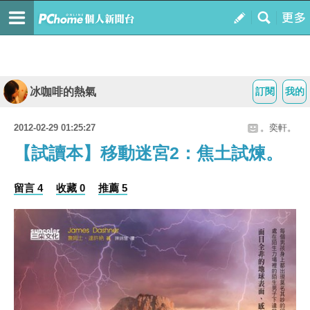
冰咖啡的熱氣
訂閱
我的
2012-02-29 01:25:27
。奕軒。
【試讀本】移動迷宮2：焦土試煉。
留言 4
收藏 0
推薦 5