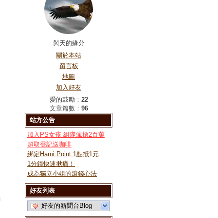
與天的緣分
關於本站
留言板
地圖
加入好友
愛的鼓勵：
22
文章篇數：
96
站方公告
加入PS女孩 組隊瘋搶2百萬
超取登記送咖啡
綁定Hami Point 1點抵1元
1分鐘快速揪痛！
成為獨立小姐的滾錢心法
好友列表
力
好友的新聞台Blog