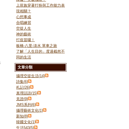
上班族穿著打扮與工作能力表
現相關？
心想事成
合唱練習
空提人生
神的藝術
打疫苗囉！
板橋-八里-淡水 單車之旅
了解「人生目的」度過截然不
同的生活
結
文章分類
攝理空提生活(14)
詩集(6)
札記(26)
真理話語(15)
見證(9)
JMS系列(6)
攝理藝術文化(1)
新知(8)
韓國文化(1)
生活543(5)