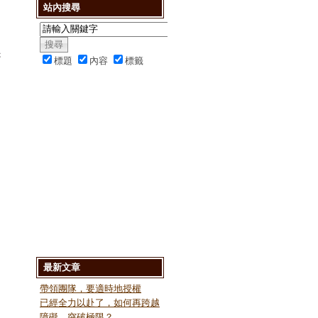
站內搜尋
是
標題
內容
標籤
最新文章
帶領團隊，要適時地授權
已經全力以赴了，如何再跨越
障礙、突破極限？