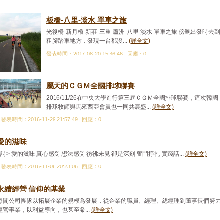
板橋-八里-淡水 單車之旅
光復橋-新月橋-新莊-三重-蘆洲-八里-淡水 單車之旅 傍晚出發時去到
租腳踏車地方，發現一台都沒...
(詳全文)
發表時間：2017-08-20 15:36:46 | 回應：0
屬天的ＣＧＭ全國排球聯賽
2016/11/26在中央大學進行第三屆ＣＧＭ全國排球聯賽，這次韓國
排球牧師與馬來西亞會員也一同共襄盛...
(詳全文)
發表時間：2016-11-29 21:57:49 | 回應：0
愛的滋味
<詩> 愛的滋味 真心感受 想法感受 彷彿未見 卻是深刻 奮鬥掙扎 實踐話...
(詳全文)
發表時間：2016-11-06 20:23:06 | 回應：0
永續經營 信仰的基業
每間公司團隊以拓展企業的規模為發展，從企業的職員、經理、總經理到董事長們努
經營事業，以利益導向，也甚至希...
(詳全文)