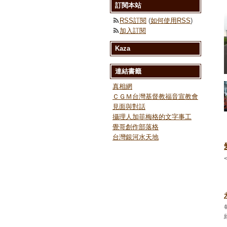
訂閱本站
RSS訂閱
(
如何使用RSS
)
加入訂閱
Kaza
連結書籤
真相網
ＣＧＭ台灣基督教福音宣教會
見面與對話
攝理人加菲梅格的文字事工
覺哥創作部落格
台灣銀河水天地