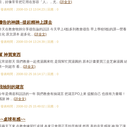
前，好像常常把它用在形容「人」，尤...
(詳全文)
發表時間：2008-03-13 13:04:23 | 回應：0
禱告的神蹟--提起精神上課去
昨天在教會牧師分享禱告論的話語 今天早上4點多到教會禱告 早上學校9點的課—營養
生化 原文課本 超多化...
(詳全文)
發表時間：2008-03-04 13:24:39 | 回應：0
幫 神買東西
元宵節那天 我們教會一起煮湯圓來吃 是我幫忙買湯圓的 原本計畫要買三盒芝麻湯圓 
果一到超市 看...
(詳全文)
發表時間：2008-02-25 16:14:17 | 回應：0
我抽到的箴言
今年是傳道和話語的一年 我們教會有抽箴言 把箴言PO上來 提醒自己 也很有力量喔！
感謝 神 ...
(詳全文)
發表時間：2008-02-25 15:49:02 | 回應：0
~~桌球有感~~
這兩天下來 在教會練習打桌球 本來只會用正手拍平推球 然而 真的非常感謝 神 除了讓