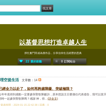
以基督思想打造卓越人生
掙扎奮鬥而成為傑作品，分享信仰生活經歷的恩典
22
0
愛的鼓勵
訂閱站台
理空提生活
文章數：14
已經全力以赴了，如何再跨越障礙、突破極限？
去年年底得到感動一定要參與聖歌隊獻詩，原本想說主日要擔任代表禱告，我可以當
同時一起參與聖歌隊嗎？感謝 神，得...
(詳全文)
發表時間：2024-01-15 22:42:38 | 回應：0