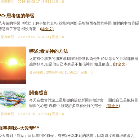
發表時間：2016-10-06 17:46:54 | 回應：0
PO:思考後的學習..
思考後的學習..神說: 了解事情的真相 並能夠判斷 是智慧而在對的時間 做對的事情 則
聰慧有了智慧 卻沒有聰...
(詳全文)
發表時間：2008-08-05 16:24:33 | 回應：0
轉述:看見神的方法
之前有位朋友的朋友跟我聊到信仰 因為他對於我每天的行程都很滿
感到好奇,但是他自己本身是不相信神的 姑且稱這...
(詳全文)
發表時間：2008-04-02 15:56:23 | 回應：0
開會感言
今天在教會討論上星期辦的活動所開的檢討會 一開始自己是抱持著
學習的心態 過程中 發現許多沒有做好的部份 ...
(詳全文)
發表時間：2008-03-26 13:23:54 | 回應：0
服事與我--大改變^^
今天看到「體貼」這個單詞的時候，有被SHOCK到的感覺，因為還沒來攝理教會之