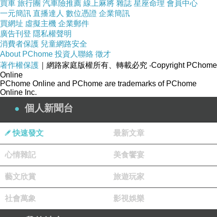
買車
旅行團
汽車險推薦
線上麻將
雜誌
星座命理
會員中心
病臥在床時，母愛是布滿血絲的雙眼；當你沾染惡習時，
一元簡訊
直播達人
數位憑證
企業簡訊
買網址
虛擬主機
企業郵件
母愛是苦口婆心的勸勉；當你如履薄冰而屢教不改時，母
廣告刊登
隱私權聲明
愛是撒在你傷口上疼在她心上的那把鹽。
消費者保護
兒童網路安全
About PChome
投資人聯絡
徵才
14、母愛是迷航的燈塔，指引著前進的方向；母愛是冬日
著作權保護
｜網路家庭版權所有、轉載必究
‧Copyright PChome
的陽光，溫暖著赤子的心靈；母愛是盡職的衛士，保護著
Online
PChome Online and PChome are trademarks of PChome
幼小的生命；母愛是春天的細雨，滋潤著干涸的土地；母
Online Inc.
愛是秋天的金黃，展現著豐收的喜悅。
個人新聞台
15、記憶中的母親啊！最心愛的戀人啊，您是我所有的快
樂，所有的情誼。
快速發文
最新文章
16、母愛是體貼、慰藉、寬容、理解、善良、慈祥的源
心情雜記
美食饗宴
泉。母愛之情，驚動天地，感泣鬼神。
17、母親那種獻身精神、那種專注，灌輸給一個男孩的是
藝文欣賞
旅遊玩家
偉大的自尊，那些從小擁有這種自尊的人將永遠不會放
社會萬象
影視娛樂
棄，而是發展成自信的成年人。你有這種信心，如果再勤