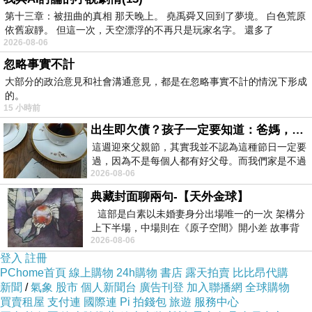
是灌溉心靈的沃土，母愛是美化心靈的彩虹。
第十三章：被扭曲的真相 那天晚上。 堯禹舜又回到了夢境。 白色荒原
9、記憶中的母親啊！最心愛的戀人啊，您是我所有的歡
依舊寂靜。 但這一次，天空漂浮的不再只是玩家名字。 還多了
2026-08-06
樂，所有的情誼。
忽略事實不計
10、母愛是一縷陽光，讓你的心靈即使在寒冷的冬天也能
大部分的政治意見和社會溝通意見，都是在忽略事實不計的情況下形成
感到溫暖如春；母愛是一泓清泉，讓你的情感即使蒙上歲
的。
15 小時前
月的風塵依然純潔明凈。
出生即欠債？孩子一定要知道：爸媽，其實我不欠你們
11、呵，母親！我的甜柔深謐的懷念，不是激流，不是瀑
這週迎來父親節，其實我並不認為這種節日一定要
布，是花木掩映中唱不出歌聲的枯井——舒婷
過，因為不是每個人都有好父母。而我們家是不過
12、無論我現在怎么樣，還是希望以后會怎么樣，都應當
2026-08-06
節的，平時也沒什麼儀式感，生活趨近冷
歸功于我天使一般的母親。我記得母親的那些禱告，它們
典藏封面聊兩句-【天外金球】
這部是白素以未婚妻身分出場唯一的一次 架構分
一直伴隨著我而且已經陪伴了我一生。——亞伯拉罕·林肯
上下半場，中場則在《原子空間》開小差 故事背
13、母愛深明大義、柔中有剛。當你啼哭于襁褓時，母愛
2026-08-06
景影射西藏境外流亡 地下組織
登入
註冊
是溫馨的懷抱，當你呀呀學語時，母愛是耐心的教導；當
PChome首頁
線上購物
24h購物
書店
露天拍賣
比比昂代購
你熬夜備考時，母愛是暖暖的熱茶；當你遠行時，母愛是
新聞
/
氣象
股市
個人新聞台
廣告刊登
加入聯播網
全球購物
買賣租屋
支付連
國際連
Pi 拍錢包
旅遊
服務中心
聲聲的嗚咽；當你取得成績時，母愛是激動的淚花；當你