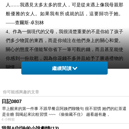
人……我遇見太多太多的世人，可是從未遇上像我母親那
般優雅的女人。如果我有所成就的話，這要歸功于她。
——查爾斯·卓別林
4、作為一個現代的父母，我很清楚重要的不是你給了孩子
們多少物質的東西，而是你傾注在他們身上的關心和愛。
關心的態度不僅能幫你省下一筆可觀的錢，而且甚至能使
你感到一份欣慰，因為你花錢不多并且給予了勝過禮物的
關懷。——諾埃爾
繼續閱讀
5、世界上的一切光榮和驕傲，都來自母親。——高爾基
6、母親不是賴以依靠的人，而是使依靠成為不必要的人。
你可能感興趣的文章
——菲席爾
日記0807
7、慈母手中線，游子身上衣。臨行密密縫，意恐遲遲歸。
早上醒來的第一件事 不跟早餐店阿姨們聊幾句 很不習慣 她們的紅茶還
誰言寸草心，報得三春暉。——孟郊
是全糖 我喝起來比較習慣 ~~~ 《偷偷藏不住》 越看越有趣，
4 小時前
8、母愛是溫暖心靈的太陽，母愛是滋潤心靈的雨露，母愛
我與AI討論的小說劇情(13)