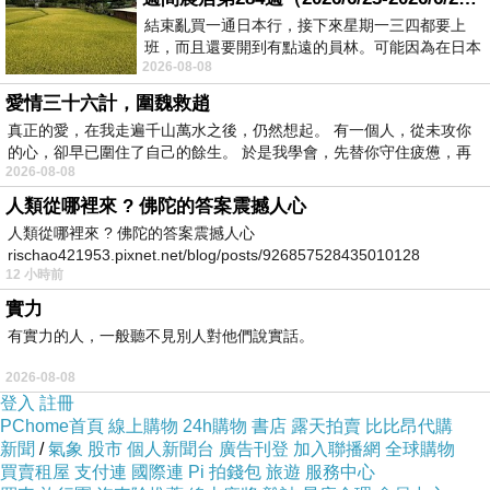
結束亂買一通日本行，接下來星期一三四都要上
班，而且還要開到有點遠的員林。可能因為在日本
2026-08-08
花不少錢，星期一出門上班時，心裡沒有一
愛情三十六計，圍魏救趙
真正的愛，在我走遍千山萬水之後，仍然想起。 有一個人，從未攻你
的心，卻早已圍住了自己的餘生。 於是我學會，先替你守住疲憊，再
2026-08-08
人類從哪裡來 ? 佛陀的答案震撼人心
人類從哪裡來 ? 佛陀的答案震撼人心
rischao421953.pixnet.net/blog/posts/926857528435010128
12 小時前
實力
有實力的人，一般聽不見別人對他們說實話。
2026-08-08
登入
註冊
PChome首頁
線上購物
24h購物
書店
露天拍賣
比比昂代購
新聞
/
氣象
股市
個人新聞台
廣告刊登
加入聯播網
全球購物
買賣租屋
支付連
國際連
Pi 拍錢包
旅遊
服務中心