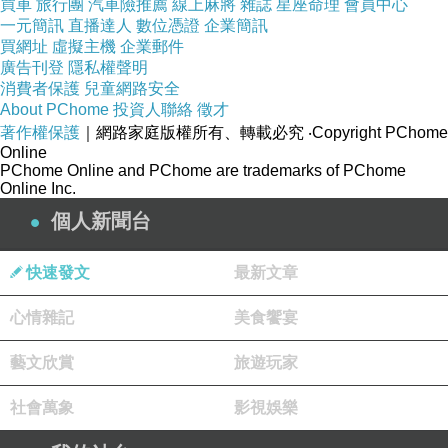
買車
旅行團
汽車險推薦
線上麻將
雜誌
星座命理
會員中心
一元簡訊
直播達人
數位憑證
企業簡訊
買網址
虛擬主機
企業郵件
廣告刊登
隱私權聲明
消費者保護
兒童網路安全
About PChome
投資人聯絡
徵才
著作權保護
｜網路家庭版權所有、轉載必究
‧Copyright PChome
Online
PChome Online and PChome are trademarks of PChome
Online Inc.
個人新聞台
快速發文
最新文章
心情雜記
美食饗宴
藝文欣賞
旅遊玩家
社會萬象
影視娛樂