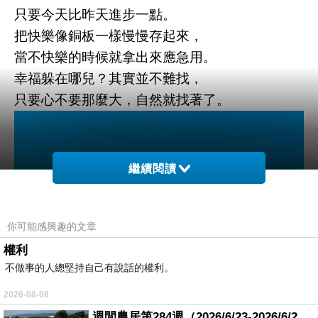
只要今天比昨天進步一點。
把快樂像銅板一樣慢慢存起來，
當不快樂的時候就拿出來應急用。
幸福躲在哪兒？其實並不難找，
只要心不要那麼大，自然就找著了。
繼續閱讀
你可能感興趣的文章
權利
不做事的人總堅持自己有說話的權利。
2026-08-08
週間農居第284週（2026/6/23-2026/6/24) 夏至 金黃稻浪洋溢豐收喜悅