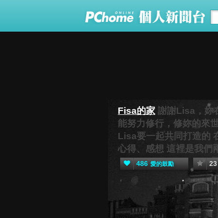
Fisa的家
謝謝Lisa，
能努力修行，修妳的來世。 
Lisa要一起共同打造的
心得、感想 這裡是我們
486
23
愛的鼓勵