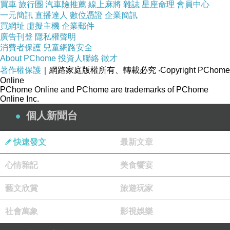
買車
旅行團
汽車險推薦
線上麻將
雜誌
星座命理
會員中心
一元簡訊
直播達人
數位憑證
企業簡訊
買網址
虛擬主機
企業郵件
廣告刊登
隱私權聲明
消費者保護
兒童網路安全
About PChome
投資人聯絡
徵才
著作權保護
｜網路家庭版權所有、轉載必究
‧Copyright PChome
Online
PChome Online and PChome are trademarks of PChome
Online Inc.
個人新聞台
快速發文
最新文章
心情雜記
美食饗宴
藝文欣賞
旅遊玩家
社會萬象
影視娛樂