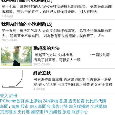
我與AI討論的小說劇情(17)
第十七章：遺失時代的人 辦公室裡安靜得只剩時鐘聲。 堯禹舜低頭翻
在MSN上使用動態圖片作為自己的大頭貼
上一篇：
著相簿。 照片中的袁年，始終與人群保持距離。 別人在聊天。
3 小時前
將資料列印成圖檔
下一篇：
我與AI討論的小說劇情(15)
第十五章：被決定的壞人 天命文創頂樓會議室。 氣氛冷得像暴風雨前
夕。 秘書甚至不敢進門。 因為教育部長曾德隆，親自來了。 &m
2026-08-06
動起來的方法
動起來的方法 文/林玉鳳 上一篇說到靜
養夠了就要動。可很多人一聽
2026-08-06
終於立秋
可有海豚白白靠攏 再次遙迢氣旋 可再饒過一遍窮
弱 雖人間活動 已達文明極致之浪費 但又何干質樸
4 小時前
者 只能白白陪葬
登入
註冊
PChome首頁
線上購物
24h購物
書店
露天拍賣
比比昂代購
新聞
/
氣象
股市
個人新聞台
廣告刊登
加入聯播網
全球購物
買賣租屋
支付連
國際連
Pi 拍錢包
旅遊
服務中心