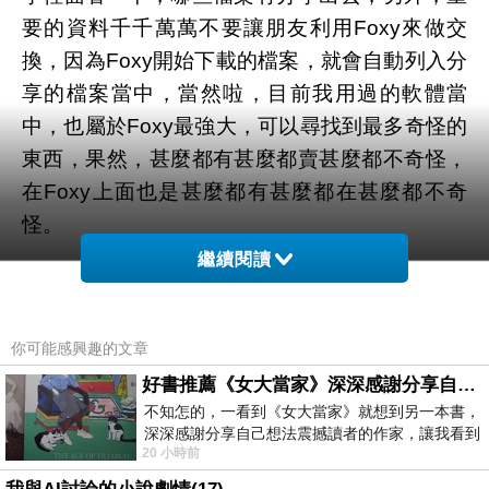
要的資料千千萬萬不要讓朋友利用Foxy來做交
換，因為Foxy開始下載的檔案，就會自動列入分
享的檔案當中，當然啦，目前我用過的軟體當
中，也屬於Foxy最強大，可以尋找到最多奇怪的
東西，果然，甚麼都有甚麼都賣甚麼都不奇怪，
在Foxy上面也是甚麼都有甚麼都在甚麼都不奇
怪。
繼續閱讀
PS.剛剛試著找了一下，真的有很多人的資料
唷，請大家注意一下，流出去可就止不住了呢。
你可能感興趣的文章
好書推薦《女大當家》深深感謝分享自己想法震撼讀者的作家，讓我看到不同樣貌的家庭！
[Written by Fish]
不知怎的，一看到《女大當家》就想到另一本書，
深深感謝分享自己想法震撼讀者的作家，讓我看到
20 小時前
不同樣貌的家庭！ 《女大