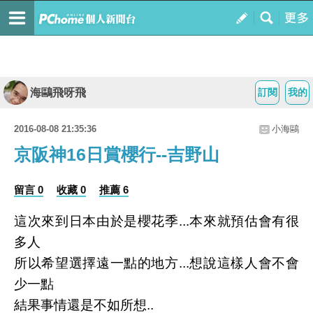
海鷗飛呀飛
訂閱
我的
2016-08-08 21:35:36
小海鷗
京阪神16日賞櫻行--吉野山
留言 0
收藏 0
推薦 6
這次來到日本由於是櫻花季...本來就預估會有很
多人
所以希望選擇遠一點的地方...想說這樣人會不會
少一點
結果事情還是不如所想..