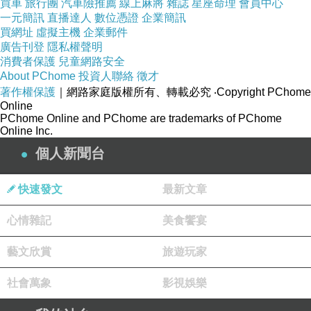
買車
旅行團
汽車險推薦
線上麻將
雜誌
星座命理
會員中心
只見司機一直道歉...
一元簡訊
直播達人
數位憑證
企業簡訊
買網址
虛擬主機
企業郵件
要是在這邊...早上停車定孤枝了吧(ㄜ...別教壞小
廣告刊登
隱私權聲明
孩子)
消費者保護
兒童網路安全
About PChome
投資人聯絡
徵才
著作權保護
｜網路家庭版權所有、轉載必究
‧Copyright PChome
Online
PChome Online and PChome are trademarks of PChome
開始往下走囉.....沿途就是欣賞山上的櫻花
Online Inc.
不過來的時候比較晚了...有些都掉落了
個人新聞台
也或許是前二天大雨的影響...
快速發文
最新文章
有綠有紅...整個山頭還是很漂亮...
心情雜記
美食饗宴
路旁會有很多間的茶室....都是面對山邊
藝文欣賞
旅遊玩家
在這沏一壺茶很愜意呀...
社會萬象
影視娛樂