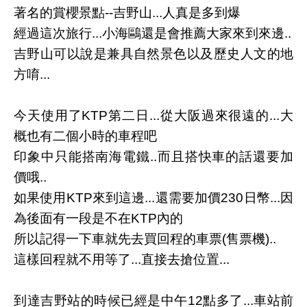
著名的賞櫻景點--吉野山...人真是多到爆
經過這次旅行...小海鷗還是會推薦大家來到來邊..
吉野山可以說是兼具自然景色以及歷史人文的地
方唷...
今天使用了KTP第二日...從大阪過來很遠的...大
概也有二個小時的車程吧
印象中只能搭南海電鐵..而且搭快車的話還要加
價哦..
如果使用KTP來到這邊...還需要加價230日幣...因
為後面有一段是不在KTP內的
所以記得一下車就先去買回程的車票(售票機)..
這樣回程就不用等了...直接去搶位置...
到達吉野站的時候已經是中午12點多了...車站前