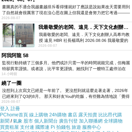
畫圖真的不適合我越畫越排斥看得懂就好了應該是說如果改天需要用到
了自然就會很厲害了現在沒心思在圖上但我還是會努力把它考過———
便當都很漂亮吧....只是都是冷的...>.<
2026-08-07
我最敬愛的老闆、遠見．天下文化創辦人高希均教授
另外我們還看到了很大的海苔卷...終於買來吃
我最敬愛的老闆、遠見．天下文化創辦人高希均教
授 遠見 HBR 社長楊瑪利 2026.08.06 我最敬愛的
了...
2026-08-07
老闆、遠見．天下文化創辦人高希均教
其實就是大的海苔卷(別打我XD)...
阿我阿龍 58
監視行動持續了三個多月。他們或許只需一半的時間就能完成，但梅麗
吃飽後準備開始行程....我們預計搭公車到中千本
特卻異常謹慎。或者說，比平常更謹慎。她找到了一艘特工處停泊在
14 小時前
再往下走....
繞了一圈
公車也是人很多 ...所以不用怕班次不夠...
沒想到上次寫文已經是一年前了。 更沒想到就這麼走著走著，2026年
真的是一車一車往山上載...
已經來到了Q3的8月。 那天和好友You約吃飯，有些難為情地說「覺得
2026-08-07
登入
註冊
好不容易終於到達了....大概20分鐘吧..
PChome首頁
線上購物
24h購物
書店
露天拍賣
比比昂代購
新聞
車上還有日本人忍不住一直飆罵...小海鷗是聽不
/
氣象
股市
個人新聞台
廣告刊登
加入聯播網
全球購物
買賣租屋
支付連
國際連
Pi 拍錢包
旅遊
服務中心
懂啦