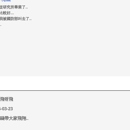
從研究所畢業了..
較好...
我被國防部叫去了..
.
飛呀飛
-03-23
鷗帶大家飛翔..