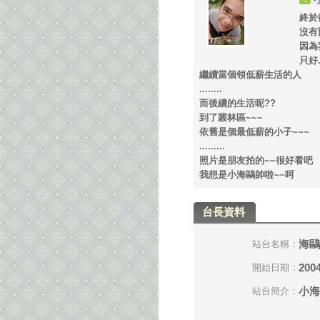
終於
沒有比
因為
只好.
繼續當個領低薪生活的人
........
而後續的生活呢??
到了叢林區~~~
依舊是個最低薪的小子~~~
.........
照片是朋友拍的~~很好看吧
我想是小海鷗帥啦~~呵
台長資料
海鷗
站台名稱：
2004
開始日期：
小海
站台簡介：