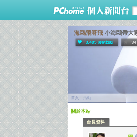
海鷗飛呀飛
小海鷗帶大家飛
3,495
34
愛的鼓勵
首頁
活動
關於本站
台長資料