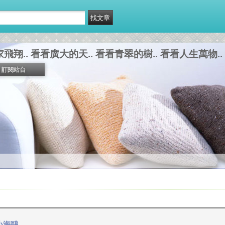
翔.. 看看廣大的天.. 看看青翠的樹.. 看看人生萬物..
訂閱站台
小海鷗