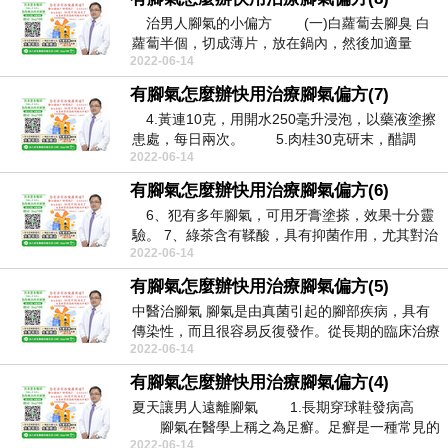
治男人腳氣的小偏方 (一)白蘿蔔去腳臭 白
蘿蔔半個，切成薄片，放在鍋內，然後加適量
2022-06-14
水，...
有腳氣怎麼辦快用治療腳氣偏方(7)
4.黃連10克，用開水250毫升浸泡，以藥液塗擦
患處，每日兩次。 5.肉桂30克研末，醋調
2022-06-14
後...
有腳氣怎麼辦快用治療腳氣偏方(6)
6、犯有多年腳氣，可用牙膏塗搽，效果十分靈
驗。 7、綠茶含有鞣酸，具有抑菌作用，尤其對治
2022-06-14
療香港腳...
有腳氣怎麼辦快用治療腳氣偏方(5)
中醫治腳氣 腳氣是由真菌引起的腳部疾病，具有
傳染性，而且很容易反復發作。從長期的臨床治療
2022-06-14
經驗看，治...
有腳氣怎麼辦快用治療腳氣偏方(4)
夏天讓男人遠離腳氣 1.長期穿球鞋發病高
腳氣在醫學上稱之為足癬。足癬是一種常見的
2022-06-14
真菌感...