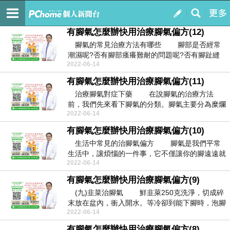
dsfrg
訂閱
我的
有腳氣怎麼辦快用治療腳氣偏方(12)
腳氣的常見治療方法有哪些 腳部是否經常
潮濕呢?否有腳部瘙癢難耐的問題呢?否有腳趾縫
2022-06-14
之間破潰糜...
有腳氣怎麼辦快用治療腳氣偏方(11)
治療腳氣對症下藥 在說腳氣的治療方法
前，我們先來看下腳氣的分類。腳氣主要分為糜爛
2022-06-14
型、水皰型和...
有腳氣怎麼辦快用治療腳氣偏方(10)
生活中常見的治腳氣偏方 腳氣是我們平常
生活中，讓煩惱的一件事，它不僅讓你的腳遠遠就
2022-06-14
聞著很臭，...
有腳氣怎麼辦快用治療腳氣偏方(9)
(九)韭菜治腳氣 鮮韭萊250克洗淨，切成碎
末放在盆內，衝入開水。等冷卻到能下腳時，泡腳
2022-06-14
半小...
有腳氣怎麼辦快用治療腳氣偏方(8)