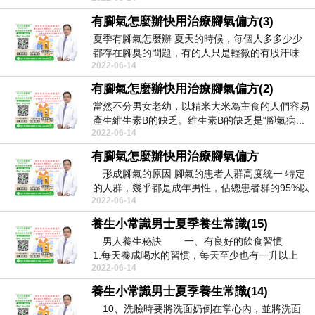
有腳氣怎麼辦快用治療腳氣偏方(3)
夏季有腳氣怎麼辦 夏天的時候，每個人多多少少
都存在腳臭的問題，有的人只是輕微的有股汗味
2022-06-14
兒，但有的人...
有腳氣怎麼辦快用治療腳氣偏方(2)
當然不分男女老幼，以精米大米為主食的人們容易
產生維生素B的缺乏。維生素B的缺乏是“腳氣病...
2022-06-14
有腳氣怎麼辦快用治療腳氣偏方
形成腳氣的原因 腳氣的患者人群高度統一 特定
的人群，幾乎都是成年男性，佔總患者群的95%以
2022-06-14
上。...
養生小常識男士夏季養生常識(15)
男人養生秘訣 一、有良好的飲食習慣
1.每天養成喝水的習慣，每天至少也有一升以上
2022-06-14
吧。 ...
養生小常識男士夏季養生常識(14)
10、洗臉時要將洗面奶倒在掌心內，並將洗面