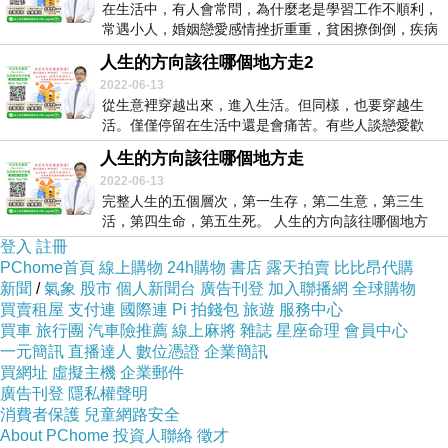
在生活中，有人會常問，為什麼老是學習工作不順利，
常遇小人，婚姻戀愛感情挫折重重，貧困撩倒倒，疾病
纏身...
人生的方向該往哪個地方走2
2022-06-13
從生意裡穿越出來，進入生活。但同樣，也要穿越生
活。僅僅停留在生活中還是會痛苦。有些人談戀愛歡
喜，結婚...
人生的方向該往哪個地方走
2022-06-13
完整人生的五個層次，第一生存，第二生意，第三生
活，第四生命，第五生死。 人生的方向該往哪個地方
走？...
登入
註冊
PChome首頁
線上購物
24h購物
書店
露天拍賣
比比昂代購
新聞
/
氣象
股市
個人新聞台
廣告刊登
加入聯播網
全球購物
買賣租屋
支付連
國際連
Pi 拍錢包
旅遊
服務中心
買車
旅行團
汽車險推薦
線上麻將
雜誌
星座命理
會員中心
一元簡訊
直播達人
數位憑證
企業簡訊
買網址
虛擬主機
企業郵件
廣告刊登
隱私權聲明
消費者保護
兒童網路安全
About PChome
投資人聯絡
徵才