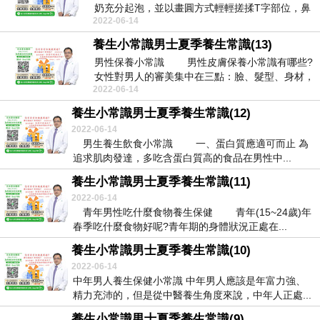
奶充分起泡，並以畫圓方式輕輕搓揉T字部位，鼻
2022-06-14
尖與下巴後再...
養生小常識男士夏季養生常識(13)
男性保養小常識 男性皮膚保養小常識有哪些?
女性對男人的審美集中在三點：臉、髮型、身材，
2022-06-14
看臉，所...
養生小常識男士夏季養生常識(12)
2022-06-14
男生養生飲食小常識 一、蛋白質應適可而止 為
追求肌肉發達，多吃含蛋白質高的食品在男性中...
養生小常識男士夏季養生常識(11)
2022-06-14
青年男性吃什麼食物養生保健 青年(15~24歲)年
春季吃什麼食物好呢?青年期的身體狀況正處在...
養生小常識男士夏季養生常識(10)
2022-06-14
中年男人養生保健小常識 中年男人應該是年富力強、
精力充沛的，但是從中醫養生角度來說，中年人正處...
養生小常識男士夏季養生常識(9)