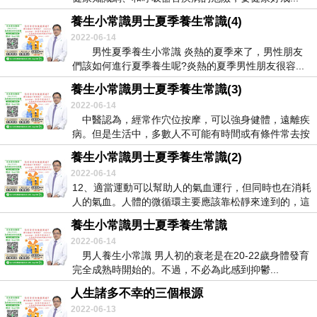
養生小常識男士夏季養生常識(4)
2022-06-14
男性夏季養生小常識 炎熱的夏季來了，男性朋友
們該如何進行夏季養生呢?炎熱的夏季男性朋友很容...
養生小常識男士夏季養生常識(3)
2022-06-14
中醫認為，經常作穴位按摩，可以強身健體，遠離疾
病。但是生活中，多數人不可能有時間或有條件常去按
摩場...
養生小常識男士夏季養生常識(2)
2022-06-14
12、適當運動可以幫助人的氣血運行，但同時也在消耗
人的氣血。人體的微循環主要應該靠松靜來達到的，這
也...
養生小常識男士夏季養生常識
2022-06-14
男人養生小常識 男人初的衰老是在20-22歲身體發育
完全成熟時開始的。不過，不必為此感到抑鬱...
人生諸多不幸的三個根源
2022-06-13