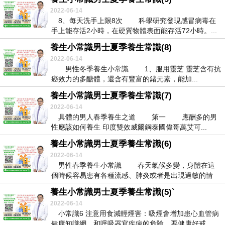
2022-06-14
8、每天洗手上限8次 科學研究發現感冒病毒在
手上能存活2小時，在硬質物體表面能存活72小時。...
養生小常識男士夏季養生常識(8)
2022-06-14
男性冬季養生小常識 1、服用靈芝 靈芝含有抗
癌效力的多醣體，還含有豐富的鍺元素，能加...
養生小常識男士夏季養生常識(7)
2022-06-14
具體的男人春季養生之道 第一 應酬多的男
性應該如何養生 印度雙效威爾鋼泰國偉哥萬艾可...
養生小常識男士夏季養生常識(6)
2022-06-14
男性春季養生小常識 春天氣候多變，身體在這
個時候容易患有各種流感、肺炎或者是出現過敏的情
況。...
養生小常識男士夏季養生常識(5)`
2022-06-14
小常識6 注意用食減輕煙害：吸煙會增加患心血管病
健康知識網、和呼吸器官疾病的危險，要健康好戒...