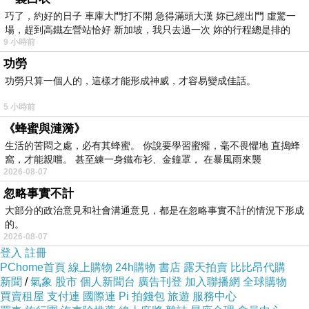
睡眠不足，難以入睡。南朝宋劉義慶《世說新
巧了，約好的日子 車庫大門打不開 急得滿頭大漢 妳已經出門 虛驚一
場，趕到高鐵左營站恰好 新加坡，我只去過一次 妳的行程總是排的
語·賞譽》：“ 王丞相招祖約夜語，至曉不眠。明旦
9 小時前
有客，公頭鬢未理，亦小倦。客曰：“公昨如是似失
功勞
眠。”《兒女英雄傳》第二二回：“這位姑娘從來也不
功勞只算一個人的，這樣才能形成神威，才容易變成佳話。
知怎樣叫作失眠，不想這日身在牀上，翻來覆去只
5 小時前
睡不穩。” 姚雪垠《長夜》一：“正因為他想得太
《蜂蜜與漣漪》
多，晚上不是失眠便是被噩夢纏繞。”
生活的苦悶之處，必有其蜂蜜。 你說要學習蜜獾，毫不畏懼地 直搗蜂
窩，才能親嚐。 甚至練一身鐵布衫、金鐘罩， 在暴風雨來襲
中醫的認識
2026-08-07
中醫關於失眠的辨證論治頗為豐富，不少醫者
忽略事實不計
從臨床實際出發，探求其發生的機理， 提出了些新
大部分的政治意見和社會溝通意見，都是在忽略事實不計的情況下形成
的辨證思路。
的。
2026-08-07
1、從五臟論治。有學者認為失眠症其病因病機
登入
註冊
主要表現於肝，波及五臟，統顧五臟實體病證。提
PChome首頁
線上購物
24h購物
書店
露天拍賣
比比昂代購
新聞
/
氣象
股市
個人新聞台
廣告刊登
加入聯播網
全球購物
倡“五臟皆有不寐”的整體觀，從肝論治、兼顧他臟、
買賣租屋
支付連
國際連
Pi 拍錢包
旅遊
服務中心
辨證加減的證治體系，並由此分臟制定了失眠症證