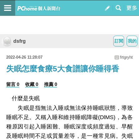
dsfrg
訂閱
我的
2022-04-26 11:28:07
frtgryht
失眠怎麼食療5大食譜讓你睡得香
留言 0
收藏 0
推薦 0
什麼是失眠
失眠是指無法入睡或無法保持睡眠狀態，導致
睡眠不足。又稱入睡和維持睡眠障礙(DlMS)，為各
種原因引起入睡困難、睡眠深度或頻度過短、早醒
及睡眠時間不足或質量差等，是一種常見病。失眠