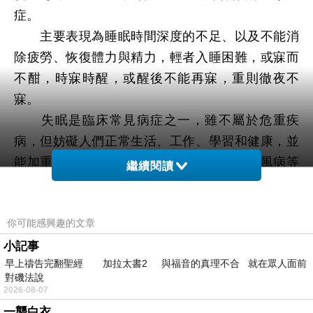
症。
主要表現為睡眠時間深度的不足、以及不能消
除疲勞、恢復體力與精力，輕者入睡困難，或寐而
不酣，時寐時醒，或醒後不能再寐，重則徹夜不
寐。
失眠是臨床常見病症之一，雖不屬於危重疾
病，但妨礙人們正常生活、工作、學習和健康，並
能加重或誘發心悸、胸痺、眩暈、頭痛、中風病等
繼續閱讀
病症。頑固性的失眠，給病人帶來長期的痛苦，甚
至形成對安眠藥物的依賴，而長期服用安眠藥物又
你可能感興趣的文章
可引起醫源性疾病。
專家說失眠在《內經》中稱為“目不瞑”、“不得
小記事
早上禱告完翻聖經 加拉太書2 與福音的真理不合 就在眾人面前
眠”、“不得臥”，並認為失眠原因主要有兩種：一是
對磯法說
其他病症影響，如咳嗽、嘔吐、腹滿等，使人不得
2026-08-07
安臥;二是氣血陰陽失和，使人不能入寐。
一襲白衣