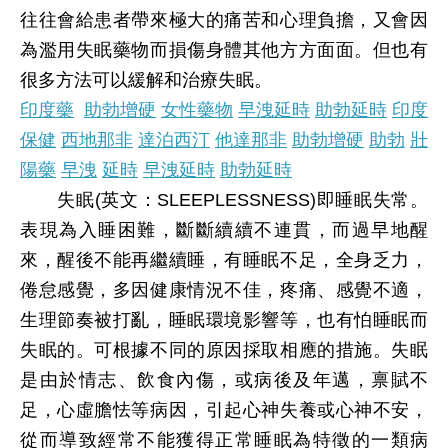
往往會給患者帶來極大的痛苦和心理負擔，又會因
為濫用失眠藥物而損傷身體其他方方面面。但也有
很多方法可以緩解和治療失眠。
印度藥
助勃增硬
女性藥物
早洩延時
助勃延時
印度
保健
西地那非
達泊西汀
他達那非
助勃增硬
助勃
壯
陽藥
早洩
延時
早洩延時
助勃延時
失眠(英文：SLEEPLESSNESS)即睡眠失常。
表現為入睡困難，斷斷續續不連貫，而過早地醒
來，醒後不能再繼續睡，有睡眠不足，全身乏力，
倦怠感覺，多因健康情況不佳，疼痛、感覺不適，
生理節奏被打亂，睡眠環境影響等，也有怕睡眠而
失眠的。可根據不同的原因採取相應的措施。失眠
是由於情志、飲食內傷，或病後及年邁，禀賦不
足，心虛膽怯等病因，引起心神失養或心神不安，
從而導致經常不能獲得正常睡眠為特徵的一類病