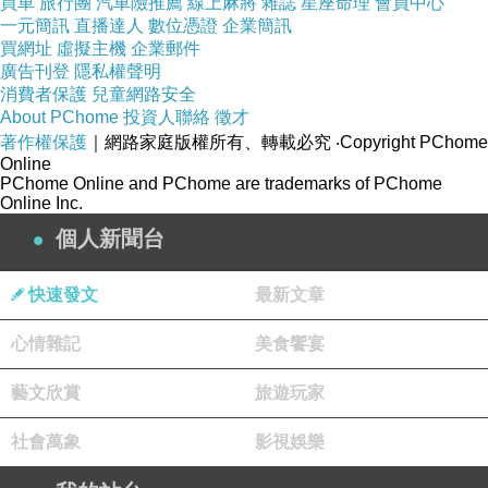
買車
旅行團
汽車險推薦
線上麻將
雜誌
星座命理
會員中心
一元簡訊
直播達人
數位憑證
企業簡訊
治方案。中醫認為是陰陽失衡，導致陰陽失調，使
買網址
虛擬主機
企業郵件
人機能處於亢奮狀態，從而睡不著。
廣告刊登
隱私權聲明
2、從精神情志論治。精神情志與不寐關係密
消費者保護
兒童網路安全
About PChome
投資人聯絡
徵才
切，由此將不寐分成煩惱型、多疑型、緊張型、抑
著作權保護
｜網路家庭版權所有、轉載必究
‧Copyright PChome
鬱型，分別選用清熱瀉火、疏肝降逆法，滋陰清
Online
PChome Online and PChome are trademarks of PChome
熱、理氣解鬱法、清心寧神、調和肝脾法等治之，
Online Inc.
取得良好效果。
個人新聞台
Apcalis-sx口服果凍
Avana 艾凡娜
bigfun jelly 大趣
果凍
卡維塔caverta
印度威爾鋼
檸檬酸西地那非
快速發文
最新文章
Cenforce FM
西地那非檸檬酸鹽 sidenafil citrate
心情雜記
美食饗宴
cenforce soft
克羅米芬檸檬酸鹽 clofi
超級阿伐那非
Extra super avana
萬艾可
必利吉雙效威爾鋼
印度
藝文欣賞
旅遊玩家
超級希愛力
社會萬象
影視娛樂
3、從晝夜節律論治。人體的睡眠是一種具有晝
夜節律性的生理活動，失眠則是這種正常睡眠—覺