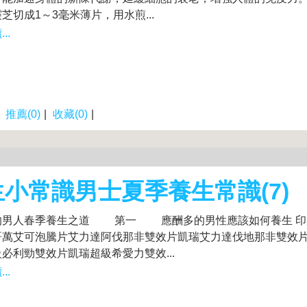
芝切成1～3毫米薄片，用水煎...
..
|
推薦(0)
|
收藏(0)
|
小常識男士夏季養生常識(7)
男人春季養生之道 第一 應酬多的男性應該如何養生 印
哥萬艾可泡騰片艾力達阿伐那非雙效片凱瑞艾力達伐地那非雙效
必利勁雙效片凱瑞超級希愛力雙效...
..