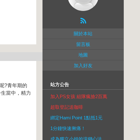
關於本站
留言板
地圖
加入好友
站方公告
呢?青年期的
一生當中，精力
加入PS女孩 組隊瘋搶2百萬
超取登記送咖啡
綁定Hami Point 1點抵1元
1分鐘快速揪痛！
成為獨立小姐的滾錢心法