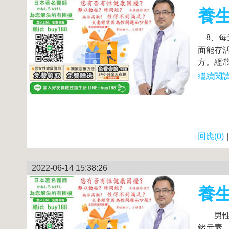
養生
8、每
面能存
方。經常
繼續閱讀.
回應(0)
2022-06-14 15:38:26
養生
男性冬
鍺元素