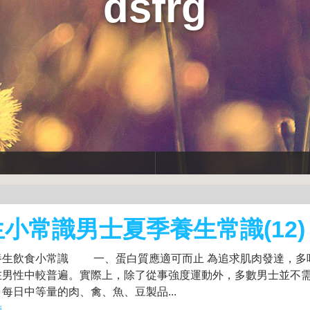
dsfrg
小常識男士夏季養生常識(12)
生飲食小常識 一、蛋白質應適可而止 為追求肌肉發達，多
在男性中較普遍。實際上，除了從事強度運動外，多數男士並不
每日中等量的肉、禽、魚、豆製品...