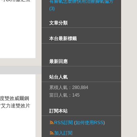
有腳氣怎麼辦快用治療腳氣偏方
(3)
文章分類
本台最新標籤
最新回應
站台人氣
累積人氣：
280,884
當日人氣：
145
度雙效威爾鋼
片艾力達雙效片
訂閱本站
RSS訂閱
(
如何使用RSS
)
加入訂閱