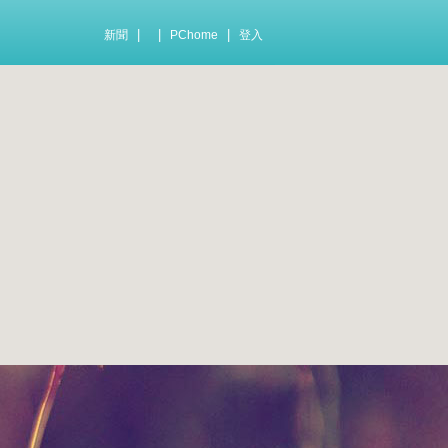
|
|
|
新聞
PChome
登入