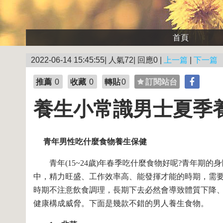
首頁
2022-06-14 15:45:55| 人氣72| 回應0 |
上一篇
|
下一篇
推薦
0
收藏
0
轉貼
0
訂閱站台
養生小常識男士夏季養
青年男性吃什麼食物養生保健
青年(15~24歲)年春季吃什麼食物好呢?青年期
中，精力旺盛、工作效率高、能發揮才能的時期，需
時期不注意飲食調理，長期下去必然會導致體質下降
健康構成威脅。下面是幾款不錯的男人養生食物。