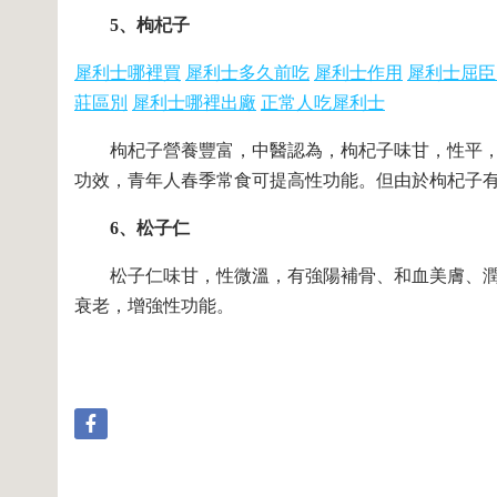
5、枸杞子
犀利士哪裡買
犀利士多久前吃
犀利士作用
犀利士屈臣
莊區別
犀利士哪裡出廠
正常人吃犀利士
枸杞子營養豐富，中醫認為，枸杞子味甘，性平，
功效，青年人春季常食可提高性功能。但由於枸杞子
6、松子仁
松子仁味甘，性微溫，有強陽補骨、和血美膚、潤
衰老，增強性功能。