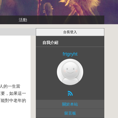
活動
自我介紹
frtgryht
是人的一生當
重要，如果這一
可能對中老年的
關於本站
留言板