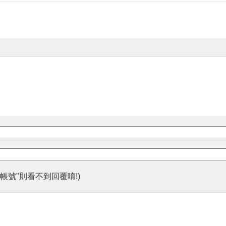
帳號"則看不到回覆唷!)