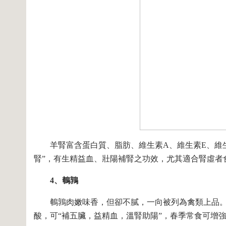
羊腎富含蛋白質、脂肪、維生素A、維生素E、維生
腎”，有生精益血、壯陽補腎之功效，尤其適合腎虛者
4、鵪鶉
鵪鶉肉嫩味香，但卻不膩，一向被列為禽類上品。
酸，可“補五臟，益精血，溫腎助陽”，春季常食可增