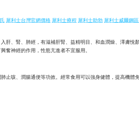
氏
犀利士台灣官網價格
犀利士療程
犀利士助勃
犀利士威爾鋼區
入肝、腎、肺經，有滋補肝腎、益精明目、和血潤燥、澤膚悅顏
有興奮神經的作用，性慾亢進者不宜服用。
肺止咳、潤腸通便等功效。經常食用可以強身健體，提高機體免