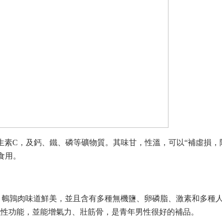
素C，及鈣、鐵、磷等礦物質。其味甘，性溫，可以“補虛損，
食用。
鵪鶉肉味道鮮美，並且含有多種無機鹽、卵磷脂、激素和多種人
強性功能，並能增氣力、壯筋骨，是青年男性很好的補品。