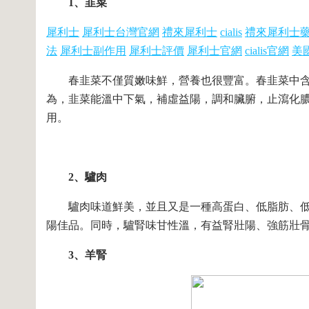
1、韭菜
犀利士
犀利士台灣官網
禮來犀利士
cialis
禮來犀利士
法
犀利士副作用
犀利士評價
犀利士官網
cialis官網
美
春韭菜不僅質嫩味鮮，營養也很豐富。春韭菜中含有
為，韭菜能溫中下氣，補虛益陽，調和臟腑，止瀉化
用。
2、驢肉
驢肉味道鮮美，並且又是一種高蛋白、低脂肪、低
陽佳品。同時，驢腎味甘性溫，有益腎壯陽、強筋壯
3、羊腎