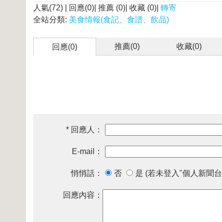
人氣(72) | 回應(0)| 推薦 (
0
)| 收藏 (
0
)|
轉寄
全站分類:
美食情報(食記、食譜、飲品)
推薦(
0
)
收藏(
0
)
回應(0)
* 回應人：
E-mail：
悄悄話：
否
是 (若未登入"個人新聞台
回應內容：