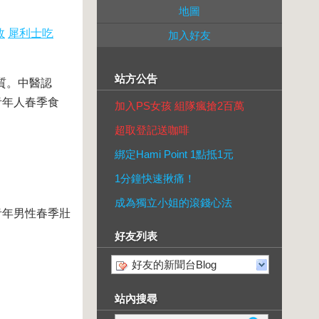
地圖
效
犀利士吃
加入好友
站方公告
質。中醫認
青年人春季食
加入PS女孩 組隊瘋搶2百萬
超取登記送咖啡
綁定Hami Point 1點抵1元
1分鐘快速揪痛！
成為獨立小姐的滾錢心法
年男性春季壯
好友列表
好友的新聞台Blog
站內搜尋