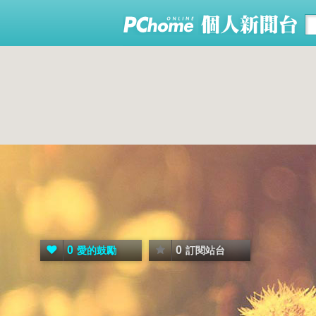
0
0
愛的鼓勵
訂閱站台