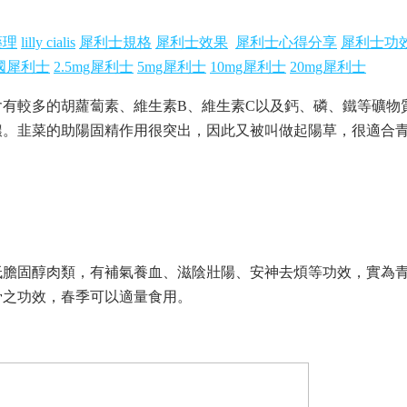
藥理
lilly cialis
犀利士規格
犀利士效果
犀利士心得分享
犀利士功
國犀利士
2.5mg犀利士
5mg犀利士
10mg犀利士
20mg犀利士
較多的胡蘿蔔素、維生素B、維生素C以及鈣、磷、鐵等礦物
膿。韭菜的助陽固精作用很突出，因此又被叫做起陽草，很適合
膽固醇肉類，有補氣養血、滋陰壯陽、安神去煩等功效，實為青
骨之功效，春季可以適量食用。