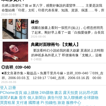
在網上隨便玩了個 ai 算八字，感覺好像說的還蠻準……。主要是說我
命盤結構「印星」太旺，印星代表長輩、知識、資源、保護……等，所
2026-08-06
緣份
偶爾在臉書上看到一張照片(如上)，心裡忽然明亮
了起來。剛好早上看了一篇「白痴愛做夢」台長寫
2026-08-06
的貼文，在回顧年輕時瘋狂愛上
典藏封面聊兩句-【支離人】
要說看科幻小說給我的最大啟蒙 莫過於上古時期
的神祇多為外星人了 即便擁有像「支離人」這種
9 小時前
驚世駭俗的神通法門 也未必讀
◎吉祥_039~040
臺灣製鞋工藝的典範 - 德侑實業的運動休
■潘文良著作集＞勵益品＞魚雁千里共今緣＞吉祥_039~040 ▽039_吉
閒鞋面、皮革鞋面與人造皮革鞋面代工服
祥。2006.03.03.五 12:59:17 ▽040_吉祥。2006.03.16.四 00:00:
2026-08-06
務
登入
註冊
德侑實業已成功打造出專業且全面的鞋面代工服
PChome首頁
線上購物
24h購物
書店
露天拍賣
比比昂代購
務。我們的業務包含運動休閒鞋面、皮革鞋面以
新聞
/
氣象
股市
個人新聞台
廣告刊登
加入聯播網
全球購物
買賣租屋
支付連
國際連
Pi 拍錢包
旅遊
服務中心
及人造皮革鞋面的製造。