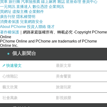
買車
旅行團
汽車險推薦
線上麻將
雜誌
星座命理
會員中心
運動休閒鞋面是我們的重要產品之一。我們掌握
一元簡訊
直播達人
數位憑證
企業簡訊
買網址
虛擬主機
企業郵件
了獨特的生產工藝，將創新與舒適無縫融合，為
廣告刊登
隱私權聲明
顧客提供高品質的運動休閒鞋面。
消費者保護
兒童網路安全
About PChome
投資人聯絡
徵才
不論是適應度高的跑鞋，或是時尚舒適的休閒
著作權保護
｜網路家庭版權所有、轉載必究
‧Copyright PChome
鞋，德侑實業都能提供專業的製作技術。
Online
PChome Online and PChome are trademarks of PChome
對於皮革鞋面，我們了解其需要專業技術與精細
Online Inc.
工藝來處理。
個人新聞台
我們選用優質的皮料，並利用經驗豐富的技師，
透過精密的裁切和精細的縫製，確保每一雙皮革
快速發文
最新文章
鞋面都能展現出細緻的工藝與優雅的質感。
心情雜記
美食饗宴
在人造皮革鞋面的代工上，德侑實業致力於環保
理念的實踐。
藝文欣賞
旅遊玩家
我們使用高品質的人造皮革，透過獨特的加工技
社會萬象
影視娛樂
術，製作出外觀與真皮無異且同時具有耐用性的
鞋面。