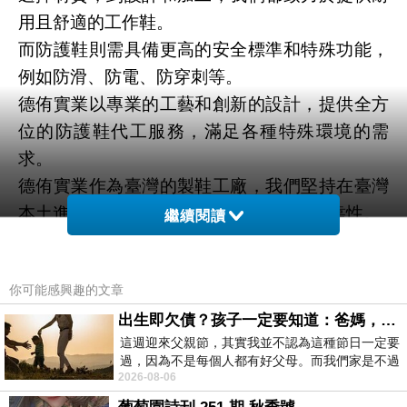
用且舒適的工作鞋。
而防護鞋則需具備更高的安全標準和特殊功能，
例如防滑、防電、防穿刺等。
德侑實業以專業的工藝和創新的設計，提供全方
位的防護鞋代工服務，滿足各種特殊環境的需
求。
德侑實業作為臺灣的製鞋工廠，我們堅持在臺灣
本土進行生產，以確保品質的一致性和可靠性。
繼續閱讀
我們的專業團隊擁有豐富的經驗，並致力於追求
卓越，為客戶提供最高品質的產品和服務。
你可能感興趣的文章
出生即欠債？孩子一定要知道：爸媽，其實我不欠你們
這週迎來父親節，其實我並不認為這種節日一定要
過，因為不是每個人都有好父母。而我們家是不過
2026-08-06
節的，平時也沒什麼儀式感，生活趨近冷