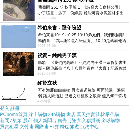
葡萄園詩刊 251 期 秋季號
葡萄園 251 期 秋季號 1 《詩寫大安森林公園》
少了喧囂，多了一份綠意 難能可貴水泥叢林多出
2026-08-06
一
希伯來書 - 堅守盼望
希伯來書10:19-10:25 10:19弟兄們、我們既因耶
穌的血、得以坦然進入至聖所、 10:20是藉着他給
2026-08-06
我們開了一條又新又活的路從幔子經過
祝賀～純純男子漢
聽歌：《我們的高峰》～純純男子漢～恭賀新書出
版～願你新書〞八十八頁的青春〞大賣！記得你曾
2026-08-06
經在我的版留言…「好讚的圖^^感覺大家
終於立秋
臺灣製鞋工藝的典範 - 德侑實業的運動休
可有海豚白白靠攏 再次遙迢氣旋 可再饒過一遍窮
閒鞋面、皮革鞋面與人造皮革鞋面代工服
弱 雖人間活動 已達文明極致之浪費 但又何干質樸
務
4 小時前
者 只能白白陪葬
登入
註冊
德侑實業已成功打造出專業且全面的鞋面代工服
PChome首頁
線上購物
24h購物
書店
露天拍賣
比比昂代購
務。我們的業務包含運動休閒鞋面、皮革鞋面以
新聞
/
氣象
股市
個人新聞台
廣告刊登
加入聯播網
全球購物
買賣租屋
支付連
國際連
Pi 拍錢包
旅遊
服務中心
及人造皮革鞋面的製造。