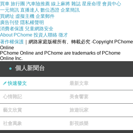
買車
旅行團
汽車險推薦
線上麻將
雜誌
星座命理
會員中心
運動休閒鞋面是我們的重要產品之一。我們掌握
一元簡訊
直播達人
數位憑證
企業簡訊
了獨特的生產工藝，將創新與舒適無縫融合，為
買網址
虛擬主機
企業郵件
廣告刊登
隱私權聲明
顧客提供高品質的運動休閒鞋面。
消費者保護
兒童網路安全
不論是適應度高的跑鞋，或是時尚舒適的休閒
About PChome
投資人聯絡
徵才
著作權保護
｜網路家庭版權所有、轉載必究
‧Copyright PChome
鞋，德侑實業都能提供專業的製作技術。
Online
對於皮革鞋面，我們了解其需要專業技術與精細
PChome Online and PChome are trademarks of PChome
Online Inc.
工藝來處理。
個人新聞台
我們選用優質的皮料，並利用經驗豐富的技師，
透過精密的裁切和精細的縫製，確保每一雙皮革
快速發文
最新文章
鞋面都能展現出細緻的工藝與優雅的質感。
在人造皮革鞋面的代工上，德侑實業致力於環保
心情雜記
美食饗宴
理念的實踐。
藝文欣賞
旅遊玩家
我們使用高品質的人造皮革，透過獨特的加工技
術，製作出外觀與真皮無異且同時具有耐用性的
社會萬象
影視娛樂
鞋面。