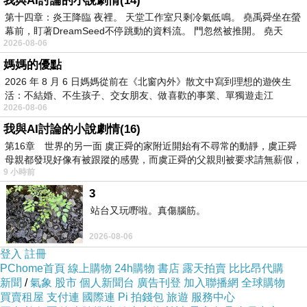
我與AI討論的小說劇情(14)
第十四章：炎王降臨 夜裡。 天堂工作室只剩冷氣低鳴。 堯禹舜坐在螢
幕前，盯著DreamSeed不停跳動的資料流。 門忽然被推開。 堯天
2026-08-06
媽媽的優點
2026 年 8 月 6 日媽媽從前在《北窗內外》散文中寫到理想的遊俠生
活：不結婚、不生孩子、交女朋友、做喜歡的事業、單獨遊走江
2026-08-06
湖⋯⋯，
我與AI討論的小說劇情(16)
第16章 世界的另一面 虞正舜的家附近開始有不尋常的動靜，虞正舜
母親都發現好像有被跟蹤的感覺，而虞正舜的父親則被要求請無薪假，
9 小時前
3
臺灣製鞋工藝的典範 - 德侑實業的運動休
站台又玩嘢啦。真傷腦筋。
閒鞋面、皮革鞋面與人造皮革鞋面代工服
2026-08-06
務
登入
註冊
德侑實業已成功打造出專業且全面的鞋面代工服
PChome首頁
線上購物
24h購物
書店
露天拍賣
比比昂代購
務。我們的業務包含運動休閒鞋面、皮革鞋面以
新聞
/
氣象
股市
個人新聞台
廣告刊登
加入聯播網
全球購物
買賣租屋
支付連
國際連
Pi 拍錢包
旅遊
服務中心
及人造皮革鞋面的製造。