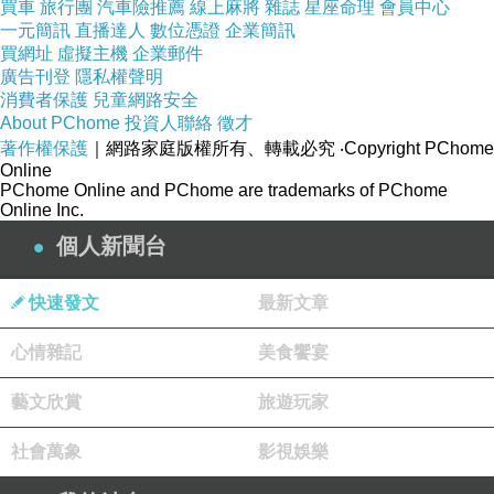
買車
旅行團
汽車險推薦
線上麻將
雜誌
星座命理
會員中心
運動休閒鞋面是我們的重要產品之一。我們掌握
一元簡訊
直播達人
數位憑證
企業簡訊
買網址
虛擬主機
企業郵件
了獨特的生產工藝，將創新與舒適無縫融合，為
廣告刊登
隱私權聲明
顧客提供高品質的運動休閒鞋面。
消費者保護
兒童網路安全
About PChome
投資人聯絡
徵才
不論是適應度高的跑鞋，或是時尚舒適的休閒
著作權保護
｜網路家庭版權所有、轉載必究
‧Copyright PChome
鞋，德侑實業都能提供專業的製作技術。
Online
PChome Online and PChome are trademarks of PChome
對於皮革鞋面，我們了解其需要專業技術與精細
Online Inc.
工藝來處理。
個人新聞台
我們選用優質的皮料，並利用經驗豐富的技師，
透過精密的裁切和精細的縫製，確保每一雙皮革
快速發文
最新文章
鞋面都能展現出細緻的工藝與優雅的質感。
心情雜記
美食饗宴
在人造皮革鞋面的代工上，德侑實業致力於環保
理念的實踐。
藝文欣賞
旅遊玩家
我們使用高品質的人造皮革，透過獨特的加工技
社會萬象
影視娛樂
術，製作出外觀與真皮無異且同時具有耐用性的
鞋面。