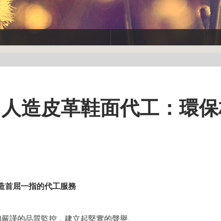
》人造皮革鞋面代工：環保
造首屈一指的代工服務
和嚴謹的品質監控，建立起堅實的聲譽。