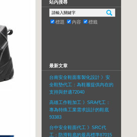
站內搜尋
標題
內容
標籤
最新文章
台南安全鞋面客製化設計 》安
全鞋墊代工：為鞋履提供內在的
支持與舒適72040
高雄工作鞋加工 》SRA代工：
專為特殊工業需求設計的鞋底
93383
台中安全鞋面代工 》SRC代
工：防滑鞋底的最高標準87015