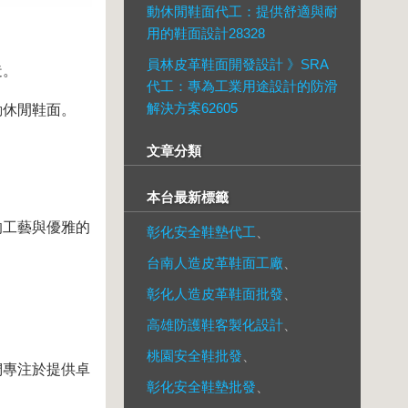
動休閒鞋面代工：提供舒適與耐
用的鞋面設計28328
員林皮革鞋面開發設計 》SRA
造。
代工：專為工業用途設計的防滑
解決方案62605
動休閒鞋面。
文章分類
本台最新標籤
的工藝與優雅的
彰化安全鞋墊代工
、
台南人造皮革鞋面工廠
、
彰化人造皮革鞋面批發
、
高雄防護鞋客製化設計
、
桃園安全鞋批發
、
們專注於提供卓
彰化安全鞋墊批發
、