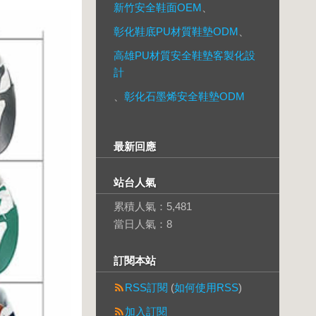
新竹安全鞋面OEM
、
彰化鞋底PU材質鞋墊ODM
、
高雄PU材質安全鞋墊客製化設
計
、
彰化石墨烯安全鞋墊ODM
最新回應
站台人氣
累積人氣：
5,481
當日人氣：
8
訂閱本站
RSS訂閱
(
如何使用RSS
)
加入訂閱