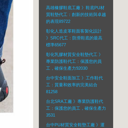
高雄橡膠鞋底工廠 》鞋底PU材
質鞋墊代工：創新的技術與卓越
的表現89722
彰化人造皮革鞋面客製化設計
》SRC代工：防滑鞋底的最高
標準65677
彰化乳膠材質安全鞋墊代工 》
專業防護鞋代工：保護您的員
工，確保生產力92030
台中安全鞋面加工 》工作鞋代
工：質量和效率的完美結合
81258
台北SRA工廠 》專業防護鞋代
工：保護您的員工，確保生產力
3531
台中PU材質安全鞋墊工廠 》運