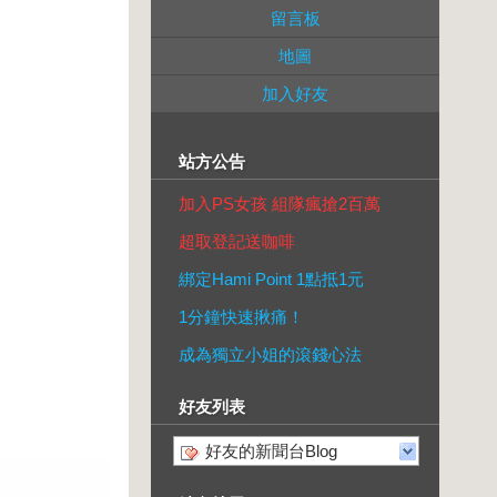
留言板
地圖
加入好友
站方公告
加入PS女孩 組隊瘋搶2百萬
超取登記送咖啡
綁定Hami Point 1點抵1元
1分鐘快速揪痛！
成為獨立小姐的滾錢心法
好友列表
好友的新聞台Blog