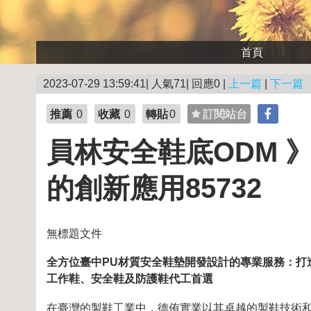
首頁
2023-07-29 13:59:41| 人氣71| 回應0 |
上一篇
|
下一篇
推薦
0
收藏
0
轉貼
0
訂閱站台
員林安全鞋底ODM 
的創新應用85732
無標題文件
全方位臺中PU材質安全鞋墊開發設計的專業服務：打
工作鞋、安全鞋及防護鞋代工首選
在臺灣的製鞋工業中，德侑實業以其卓越的製鞋技術