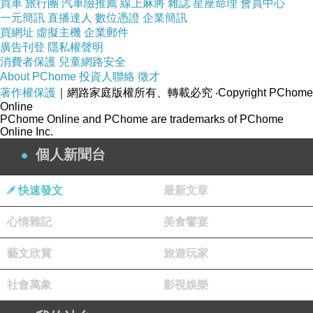
買車
旅行團
汽車險推薦
線上麻將
雜誌
星座命理
會員中心
一元簡訊
直播達人
數位憑證
企業簡訊
買網址
虛擬主機
企業郵件
廣告刊登
隱私權聲明
消費者保護
兒童網路安全
About PChome
投資人聯絡
徵才
著作權保護
｜網路家庭版權所有、轉載必究
‧Copyright PChome
Online
PChome Online and PChome are trademarks of PChome
Online Inc.
個人新聞台
快速發文
最新文章
心情雜記
美食饗宴
藝文欣賞
旅遊玩家
社會萬象
影視娛樂