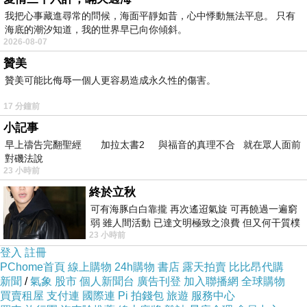
我把心事藏進尋常的問候，海面平靜如昔，心中悸動無法平息。 只有
海底的潮汐知道，我的世界早已向你傾斜。
2026-08-07
贊美
一進到博物館就很驚悚～
贊美可能比侮辱一個人更容易造成永久性的傷害。
感覺到了夜晚這個雕像會站起來...（太愛幻想）
17 分鐘前
小記事
考古博物館本身就是年代悠久的的古蹟～
早上禱告完翻聖經 加拉太書2 與福音的真理不合 就在眾人面前
在古蹟裡看古蹟，超酷的！裡面好多靈魂的感覺XD
對磯法說
23 小時前
終於立秋
其實今天五點多就起床搭飛機，累得很～
可有海豚白白靠攏 再次遙迢氣旋 可再饒過一遍窮
但進到考古博物館裡面精神都來了！好像進到了神
弱 雖人間活動 已達文明極致之浪費 但又何干質樸
秘的寶殿～
23 小時前
者 只能白白陪葬
登入
註冊
PChome首頁
線上購物
24h購物
書店
露天拍賣
比比昂代購
新聞
/
氣象
股市
個人新聞台
廣告刊登
加入聯播網
全球購物
買賣租屋
支付連
國際連
Pi 拍錢包
旅遊
服務中心