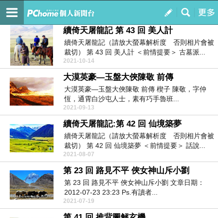
奇摩部落客重生主站
訂閱
我的
續倚天屠龍記 第 43 回 美人計
續倚天屠龍記（請放大螢幕解析度 否則相片會被
裁切） 第 43 回 美人計 ＜前情提要＞ 古墓派...
2021-10-14
大漠英豪—玉盤大俠陳敬 前傳
大漠英豪—玉盤大俠陳敬 前傳 楔子 陳敬，字仲
恆，通霄白沙屯人士，素有巧手魯班...
2021-09-13
續倚天屠龍記:第 42 回 仙境築夢
續倚天屠龍記（請放大螢幕解析度 否則相片會被
裁切） 第 42 回 仙境築夢 ＜前情提要＞ 話說...
2021-08-07
第 23 回 路見不平 俠女神山斥小劉
第 23 回 路見不平 俠女神山斥小劉 文章日期：
2012-07-23 23:23 Ps.有讀者...
2021-07-19
第 41 回 推背圖解玄機