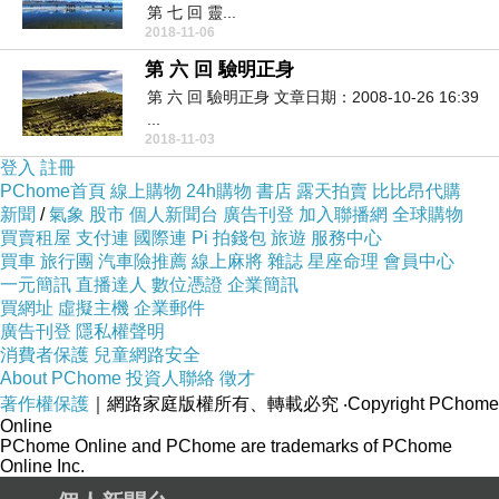
第 七 回 靈...
2018-11-06
第 六 回 驗明正身
第 六 回 驗明正身 文章日期：2008-10-26 16:39
...
2018-11-03
登入
註冊
PChome首頁
線上購物
24h購物
書店
露天拍賣
比比昂代購
新聞
/
氣象
股市
個人新聞台
廣告刊登
加入聯播網
全球購物
買賣租屋
支付連
國際連
Pi 拍錢包
旅遊
服務中心
買車
旅行團
汽車險推薦
線上麻將
雜誌
星座命理
會員中心
一元簡訊
直播達人
數位憑證
企業簡訊
買網址
虛擬主機
企業郵件
廣告刊登
隱私權聲明
消費者保護
兒童網路安全
About PChome
投資人聯絡
徵才
著作權保護
｜網路家庭版權所有、轉載必究
‧Copyright PChome
Online
PChome Online and PChome are trademarks of PChome
Online Inc.