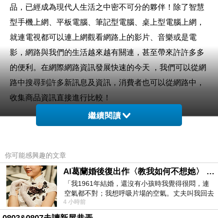
品，已經成為現代人生活之中密不可分的夥伴！除了智慧
型手機上網、平板電腦、筆記型電腦、桌上型電腦上網，
就連電視都可以連上網觀看網路上的影片、音樂或是電
影，網路與我們的生活越來越有關連，甚至帶來許許多多
的便利。在網際網路資訊發展快速的今天 ，我們可以從網
路中搜尋到許多新訊息及資訊，消費者也可以從網路中，
收集商品資訊直接進行比較！
繼續閱讀
現在這個物價越來越貴，但是薪資卻不太漲的年代，省錢
可以說是每個人都必須要會的技能，其實發現很多網購商
你可能感興趣的文章
品，只要好好挑，就可以用最超值的價位買到所需的商
AI葛蘭婚後復出作〈教我如何不想她〉 #戀上老電影 #葛蘭 #粟子
品。網路商店營業成本低、不受空間、時間的限制，整合
「我1961年結婚，還沒有小孩時我覺得很悶，連
眾多種品牌，且網站流量高，如：
空氣都不對；我想呼吸片場的空氣。丈夫叫我回去
4 小時前
、
、
、
試試看……拍了〈教我如何不想她〉（1963
、
、