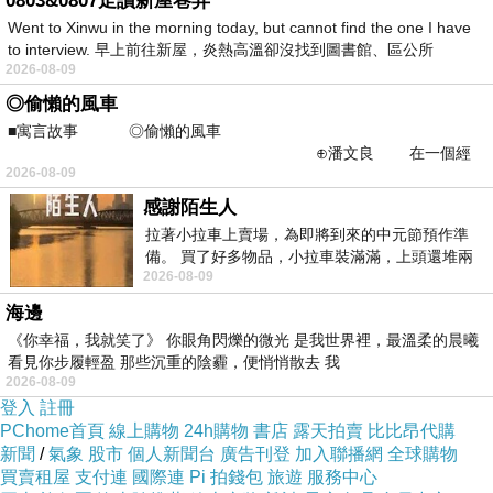
0803&0807走讀新屋巷弄
Went to Xinwu in the morning today, but cannot find the one I have
......等都是全方位的購物網站，產
to interview. 早上前往新屋，炎熱高溫卻沒找到圖書館、區公所
品齊全、圖示說明清楚，配送系統、退換貨機制健全，提
2026-08-09
供整套完整的購物、客服系統，都是值得推薦的購物網站
◎偷懶的風車
■寓言故事 ◎偷懶的風車
⊕潘文良 在一個經
日前想購入
台熱牌機械式電子鍋10人份 T-777
，到各大賣
2026-08-09
常颳風的山丘上—&m
場或百貨公司看了一下也沒比較便宜，而且就算買好了要
感謝陌生人
拉著小拉車上賣場，為即將到來的中元節預作準
搬回家也大包小包的，搬起來很麻煩又很累，所以就上網
備。 買了好多物品，小拉車裝滿滿，上頭還堆兩
看了一下一些購物達人的推薦
的
台
2026-08-09
紙箱。 雖辛苦了點，這點程度我一個人搬
熱牌機械式電子鍋10人份 T-777
有做特價促銷，買好了又
海邊
能直接宅配到府或寄到住處附近的便利商店，所以就趕緊
《你幸福，我就笑了》 你眼角閃爍的微光 是我世界裡，最溫柔的晨曦
看見你步履輕盈 那些沉重的陰霾，便悄悄散去 我
入手囉～
2026-08-09
登入
註冊
PChome首頁
線上購物
24h購物
書店
露天拍賣
比比昂代購
台熱牌機械式電子鍋10人份 T-777
新聞
/
氣象
股市
個人新聞台
廣告刊登
加入聯播網
全球購物
買賣租屋
支付連
國際連
Pi 拍錢包
旅遊
服務中心