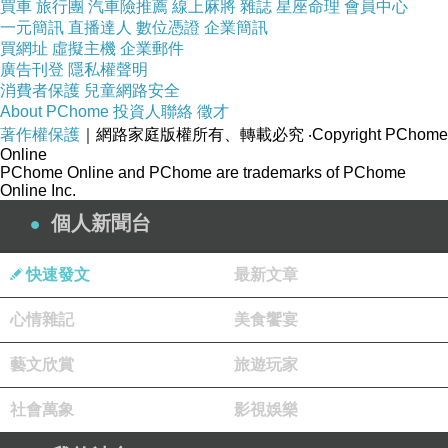
買車
旅行團
汽車險推薦
線上麻將
雜誌
星座命理
會員中心
一元簡訊
直播達人
數位憑證
企業簡訊
■ 多功能設計，具煮飯、煮粥、煮湯、蒸食物
買網址
虛擬主機
企業郵件
廣告刊登
隱私權聲明
■TRS溫度控制
消費者保護
兒童網路安全
■ 附蒸架
About PChome
投資人聯絡
徵才
著作權保護
｜網路家庭版權所有、轉載必究
‧Copyright PChome
Online
PChome Online and PChome are trademarks of PChome
Online Inc.
個人新聞台
快速發文
最新文章
心情雜記
美食饗宴
品牌
台熱牌
型號
T-777
藝文欣賞
旅遊玩家
顏色
銀色系
社會萬象
影視娛樂
產地
中國