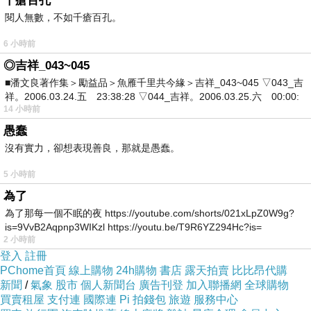
千瘡百孔
閱人無數，不如千瘡百孔。
分惱人的，是吧！
6 小時前
日前想購入
曜越 Suppressor F51 E-ATX中直立式機殼
◎吉祥_043~045
CA-1E1-00M1NN-00
，問過幾間經銷商都表示舊款已經賣
■潘文良著作集＞勵益品＞魚雁千里共今緣＞吉祥_043~045 ▽043_吉
祥。2006.03.24.五 23:38:28 ▽044_吉祥。2006.03.25.六 00:00:
完，已沒有舊款庫存了，剛好看到燦坤快3網頁上還有
14 小時前
賣，就線上預約到門市付款取貨。有的時候這些商品的價
愚蠢
格還真的頗殺的，於是乎，這一款CP值破表的：
曜越
沒有實力，卻想表現善良，那就是愚蠢。
Suppressor F51 E-ATX中直立式機殼 CA-1E1-00M1NN-
5 小時前
00
，在最近燦坤狂打快3快閃購物日，趁著燦坤快三會員
為了
特典的時候趕緊下手，超低價限量商品再辛苦也值得！
為了那每一個不眠的夜 https://youtube.com/shorts/021xLpZ0W9g?
is=9VvB2Aqpnp3WIKzl https://youtu.be/T9R6YZ294Hc?is=
2 小時前
曜越 Suppressor F51 E-ATX中直立式機殼
登入
註冊
PChome首頁
線上購物
24h購物
書店
露天拍賣
比比昂代購
CA-1E1-00M1NN-00
新聞
/
氣象
股市
個人新聞台
廣告刊登
加入聯播網
全球購物
買賣租屋
支付連
國際連
Pi 拍錢包
旅遊
服務中心