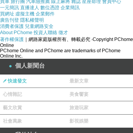
買車
旅行團
汽車險推薦
線上麻將
雜誌
星座命理
會員中心
一元簡訊
直播達人
數位憑證
企業簡訊
買網址
虛擬主機
企業郵件
廣告刊登
隱私權聲明
消費者保護
兒童網路安全
About PChome
投資人聯絡
徵才
著作權保護
｜網路家庭版權所有、轉載必究
‧Copyright PChome
Online
PChome Online and PChome are trademarks of PChome
Online Inc.
個人新聞台
中直立/ E-ATX/ 2 x 5.25, 6 x 3.5
快速發文
最新文章
"Tt LCS Certified"水冷認證
心情雜記
美食饗宴
方便省時 免工具安裝設計
藝文欣賞
旅遊玩家
社會萬象
影視娛樂
全模組化 靈活應用