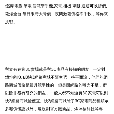
優惠!電腦,筆電,智慧型手機,家電,相機,單眼,通通可以折價,
殺爆全台!每日限時大降價，夜間激殺價格不手軟，等你來
挑戰。
對於有在逛3C賣場或是對3C產品有接觸的網友，一定對
燦坤的Kuai3快3網路商城不陌生吧！持平而論，他們的網
路商城價格是最具競爭性的，但是因網路的曝光不足，所
以除非很有研究的網友，一般人都不知道買3C家電可以到
快3網路商城撿便宜。快3網路商城除了3C家電商品種類眾
多報價優惠以外，還規劃官方翻新品、燦坤福利社等專