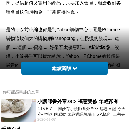
區，提供超值又實用的產品，只要加入會員，就會收到各
種名目送你購物金，非常值得推薦～
是的，以前小編也都是到Yahoo購物中心，還是PChome
購物這幾個大的購物網站shopping，但慢慢的發現......這
個......這個......價格......好像不太優惠耶......#$%^$#@。沒
錯，小編幾乎可以肯地的說，Yahoo、PChome的報價是
最貴的，所以現在Yahoo、PChome幾乎只淪為小編的瀏
繼續閱讀
覽、比價工具。看到喜歡的東西，小編喜歡到專門的網站
去購買，比如說3C、家電類的東西，建議到燦坤的Kuai3
你可能感興趣的文章
快3網路商城去購買。
小護師番外章78 > 福慧雙修 年輕卻有個老靈魂 ㄑ金剛經〉podcast
115.6.7 ( 同步存小護師番外章78 感恩日記-今天
購買3C商品，除了考量價格以外，售後服務也是很重要
心裡特別的感動,因為選課燒腦,line A梳爬, 上完失
的，燦坤擁有全台密集的實體門市，讓你不用擔心後續的
2026-08-07
智課的她,特來傾
維修問題，不然縱使價格再便宜，日後求助無門，也是十