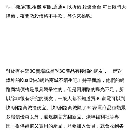
型手機,家電,相機,單眼,通通可以折價,殺爆全台!每日限時大
降價，夜間激殺價格不手軟，等你來挑戰。
對於有在逛3C賣場或是對3C產品有接觸的網友，一定對
燦坤的Kuai3快3網路商城不陌生吧！持平而論，他們的網
路商城價格是最具競爭性的，但是因網路的曝光不足，所
以除非很有研究的網友，一般人都不知道買3C家電可以到
快3網路商城撿便宜。快3網路商城除了3C家電商品種類眾
多報價優惠以外，還規劃官方翻新品、燦坤福利社等專
區，提供超值又實用的產品，只要加入會員，就會收到各