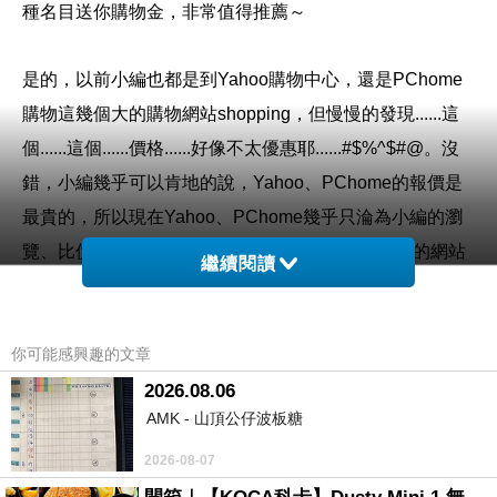
種名目送你購物金，非常值得推薦～
是的，以前小編也都是到Yahoo購物中心，還是PChome
購物這幾個大的購物網站shopping，但慢慢的發現......這
個......這個......價格......好像不太優惠耶......#$%^$#@。沒
錯，小編幾乎可以肯地的說，Yahoo、PChome的報價是
最貴的，所以現在Yahoo、PChome幾乎只淪為小編的瀏
覽、比價工具。看到喜歡的東西，小編喜歡到專門的網站
繼續閱讀
去購買，比如說3C、家電類的東西，建議到燦坤的Kuai3
快3網路商城去購買。
你可能感興趣的文章
購買3C商品，除了考量價格以外，售後服務也是很重要
2026.08.06
AMK - 山頂公仔波板糖
的，燦坤擁有全台密集的實體門市，讓你不用擔心後續的
維修問題，不然縱使價格再便宜，日後求助無門，也是十
2026-08-07
分惱人的，是吧！