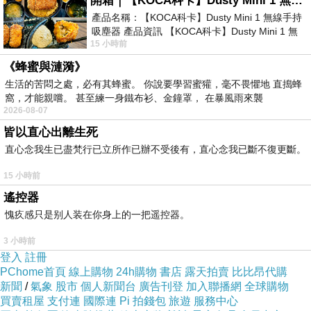
開箱｜【KOCA科卡】Dusty Mini 1 無線手持吸塵器
產品名稱：【KOCA科卡】Dusty Mini 1 無線手持
吸塵器 產品資訊 【KOCA科卡】Dusty Mini 1 無
日前想購入
台灣三洋一對一變頻單冷空調(時尚型) SAC-
15 小時前
線手持吸塵器評語： 能吸、能吹兼具兩
V86F
，問過幾間經銷商都表示舊款已經賣完，已沒有舊款
《蜂蜜與漣漪》
庫存了，剛好看到燦坤快3網頁上還有賣，就線上預約到
生活的苦悶之處，必有其蜂蜜。 你說要學習蜜獾，毫不畏懼地 直搗蜂
窩，才能親嚐。 甚至練一身鐵布衫、金鐘罩， 在暴風雨來襲
門市付款取貨。有的時候這些商品的價格還真的頗殺的，
2026-08-07
於是乎，這一款CP值破表的：
台灣三洋一對一變頻單冷空
皆以直心出離生死
調(時尚型) SAC-V86F
，在最近燦坤狂打快3快閃購物日，
直心念我生已盡梵行已立所作已辦不受後有，直心念我已斷不復更斷。
趁著燦坤快三會員特典的時候趕緊下手，超低價限量商品
15 小時前
再辛苦也值得！
遙控器
愧疚感只是别人装在你身上的一把遥控器。
台灣三洋一對一變頻單冷空調(時尚型) SAC-
3 小時前
V86F
登入
註冊
PChome首頁
線上購物
24h購物
書店
露天拍賣
比比昂代購
新聞
/
氣象
股市
個人新聞台
廣告刊登
加入聯播網
全球購物
買賣租屋
支付連
國際連
Pi 拍錢包
旅遊
服務中心