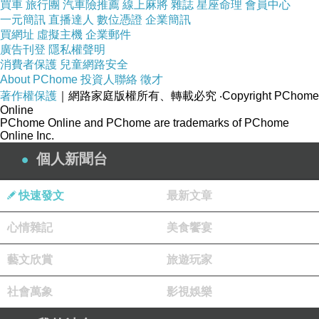
買車
旅行團
汽車險推薦
線上麻將
雜誌
星座命理
會員中心
一元簡訊
直播達人
數位憑證
企業簡訊
買網址
虛擬主機
企業郵件
廣告刊登
隱私權聲明
消費者保護
兒童網路安全
About PChome
投資人聯絡
徵才
著作權保護
｜網路家庭版權所有、轉載必究
‧Copyright PChome
Online
PChome Online and PChome are trademarks of PChome
Online Inc.
個人新聞台
冷房能力8.6kW,適用約15坪
快速發文
最新文章
心情雜記
美食饗宴
萬能風向(上下)
藝文欣賞
旅遊玩家
社會萬象
影視娛樂
靜音,省電,安眠