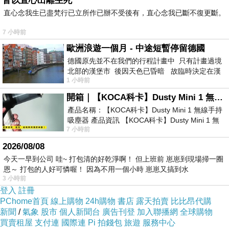
皆以直心出離生死
哈哈哈!!
直心念我生已盡梵行已立所作已辦不受後有，直心念我已斷不復更斷。
反正就是尷尬啦!!
7 小時前
歐洲浪遊一個月 - 中途短暫停留德國
德國原先並不在我們的行程計畫中 只有計畫過境
我也不知道該怎說!!
北部的漢堡市 後因天色已昏暗 故臨時決定在漢
1 小時前
堡市吃晚餐和過夜
唉唷!!
開箱｜【KOCA科卡】Dusty Mini 1 無線手持吸塵器
產品名稱：【KOCA科卡】Dusty Mini 1 無線手持
吸塵器 產品資訊 【KOCA科卡】Dusty Mini 1 無
沒事幹麻把事情變成這樣阿?!
7 小時前
線手持吸塵器評語： 能吸、能吹兼具兩
2026/08/08
唉~
今天一早到公司 哇~ 打包清的好乾淨啊！ 但上班前 崽崽到現場掃一圈
恩～ 打包的人好可憐喔！ 因為不用一個小時 崽崽又搞到水
3 小時前
算啦!!
登入
註冊
PChome首頁
線上購物
24h購物
書店
露天拍賣
比比昂代購
新聞
/
氣象
股市
個人新聞台
廣告刊登
加入聯播網
全球購物
時間會沖淡一切的!!
買賣租屋
支付連
國際連
Pi 拍錢包
旅遊
服務中心