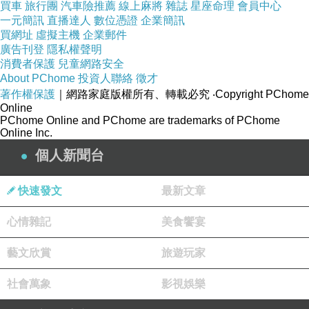
買車
旅行團
汽車險推薦
線上麻將
雜誌
星座命理
會員中心
一元簡訊
直播達人
數位憑證
企業簡訊
哈哈哈!!
買網址
虛擬主機
企業郵件
廣告刊登
隱私權聲明
消費者保護
兒童網路安全
About PChome
投資人聯絡
徵才
著作權保護
｜網路家庭版權所有、轉載必究
‧Copyright PChome
Online
PChome Online and PChome are trademarks of PChome
Online Inc.
個人新聞台
快速發文
最新文章
心情雜記
美食饗宴
藝文欣賞
旅遊玩家
社會萬象
影視娛樂