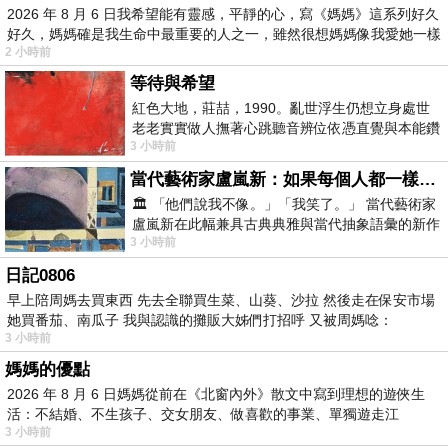
2026 年 8 月 6 日我希望能有靈感，平靜的心，寫《媽媽》這系列好久
好久，媽媽確是我生命中最重要的人之一，雖然很想媽媽像我愛她一樣
2 小時前
等待與希望
紅色大地，莊喆，1990。亂世浮生仍想立身處世
老老實實做人撫著心跳聽音辨位依憑直覺與本能鑽
3 小時前
向裂隙的亮處探索另一個心聲另一個共鳴的
當代藝術家盧嵐新：如果每個人都一樣，這世界該有多無聊？
🏛️ 「他們說我不像。」「我笑了。」 當代藝術家
盧嵐新在此幅兼具古典典雅與當代抽象語彙的新作
3 小時前
中，以沈靜的藍色空間為背景，描繪了
日記0806
早上陪周媽去買東西 先去全聯買生菜、山葵、沙拉 然後走在保安市場
她買番茄、南瓜子 我與認識的攤販大姊們打招呼 又被周媽唸：
3 小時前
媽媽的優點
2026 年 8 月 6 日媽媽從前在《北窗內外》散文中寫到理想的遊俠生
活：不結婚、不生孩子、交女朋友、做喜歡的事業、單獨遊走江
3 小時前
湖⋯⋯，