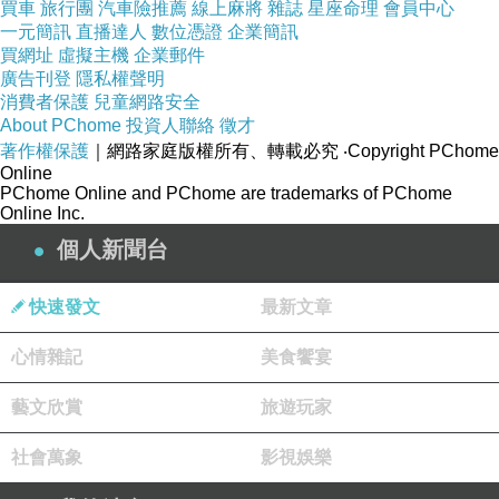
買車
旅行團
汽車險推薦
線上麻將
雜誌
星座命理
會員中心
一元簡訊
直播達人
數位憑證
企業簡訊
買網址
虛擬主機
企業郵件
廣告刊登
隱私權聲明
消費者保護
兒童網路安全
About PChome
投資人聯絡
徵才
著作權保護
｜網路家庭版權所有、轉載必究
‧Copyright PChome
Online
PChome Online and PChome are trademarks of PChome
Online Inc.
個人新聞台
快速發文
最新文章
心情雜記
美食饗宴
藝文欣賞
旅遊玩家
社會萬象
影視娛樂