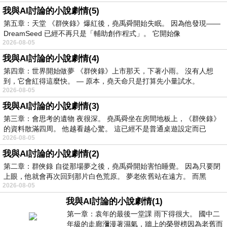
我與AI討論的小說劇情(5)
第五章：天堂 《群俠錄》爆紅後，堯禹舜開始失眠。 因為他發現——
DreamSeed 已經不再只是「輔助創作程式」。 它開始像
2026-08-05
我與AI討論的小說劇情(4)
第四章：世界開始做夢 《群俠錄》上市那天，下著小雨。 沒有人想
到，它會紅得這麼快。 — 原本，堯天命只是打算先小量試水。
2026-08-05
我與AI討論的小說劇情(3)
第三章：會思考的遺物 夜很深。 堯禹舜坐在房間地板上，《群俠錄》
的資料散滿四周。 他越看越心驚。 這已經不是普通桌遊設定而已
2026-08-05
我與AI討論的小說劇情(2)
第二章：群俠錄 自從那場夢之後，堯禹舜開始害怕睡覺。 因為只要閉
上眼，他就會再次回到那片白色荒原。 夢老依舊站在遠方。 而黑
2026-08-05
我與AI討論的小說劇情(1)
第一章：袁年的最後一堂課 雨下得很大。 國中二
年級的走廊瀰漫著濕氣，牆上的榮譽榜因為老舊而