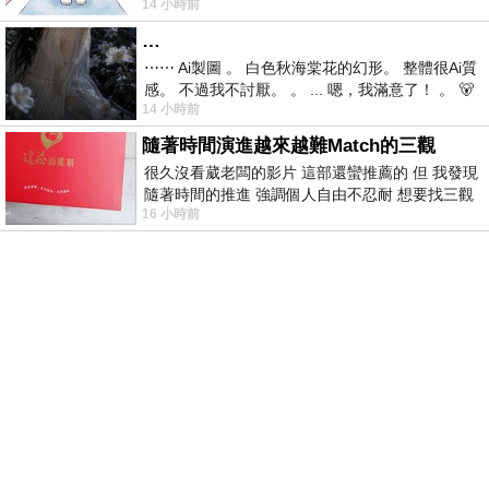
14 小時前
視線不對齊， 讓我很難不
…
⋯⋯ Ai製圖 。 白色秋海棠花的幻形。 整體很Ai質
感。 不過我不討厭。 。 ... 嗯，我滿意了！ 。 🐻
14 小時前
昨中
隨著時間演進越來越難Match的三觀
很久沒看葳老闆的影片 這部還蠻推薦的 但 我發現
隨著時間的推進 強調個人自由不忍耐 想要找三觀
16 小時前
接近的不要說對象 連朋友都超