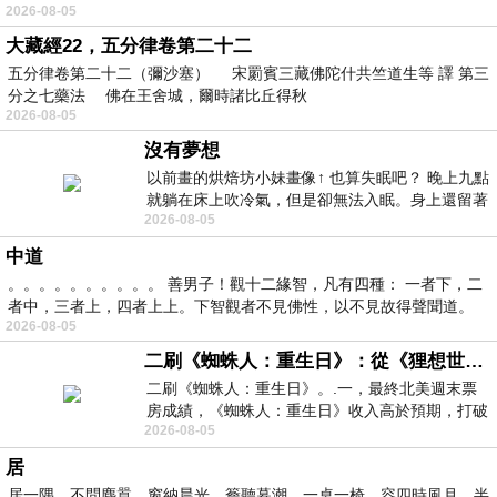
2026-08-05
大藏經22，五分律卷第二十二
五分律卷第二十二（彌沙塞） 宋罽賓三藏佛陀什共竺道生等 譯 第三
分之七藥法 佛在王舍城，爾時諸比丘得秋
2026-08-05
沒有夢想
以前畫的烘焙坊小妹畫像↑ 也算失眠吧？ 晚上九點
就躺在床上吹冷氣，但是卻無法入眠。身上還留著
2026-08-05
四點多跑的六公里的疲
中道
。。。。。。。。。。 善男子！觀十二緣智，凡有四種： 一者下，二
者中，三者上，四者上上。下智觀者不見佛性，以不見故得聲聞道。
2026-08-05
二刷《蜘蛛人：重生日》：從《狸想世界》到《怪奇物語》
二刷《蜘蛛人：重生日》。.一，最終北美週末票
房成績，《蜘蛛人：重生日》收入高於預期，打破
2026-08-05
《復仇者聯盟：終局之戰》記錄，成為
居
居一隅，不問塵囂，窗納晨光，簷聽暮潮。一桌一椅，容四時風月，半