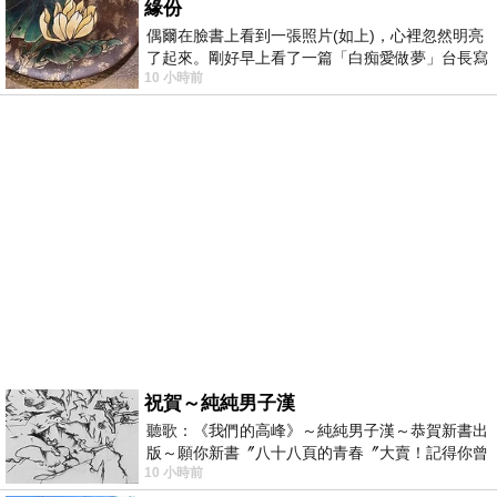
緣份
偶爾在臉書上看到一張照片(如上)，心裡忽然明亮
了起來。剛好早上看了一篇「白痴愛做夢」台長寫
10 小時前
的貼文，在回顧年輕時瘋狂愛上
祝賀～純純男子漢
聽歌：《我們的高峰》～純純男子漢～恭賀新書出
版～願你新書〞八十八頁的青春〞大賣！記得你曾
10 小時前
經在我的版留言…「好讚的圖^^感覺大家