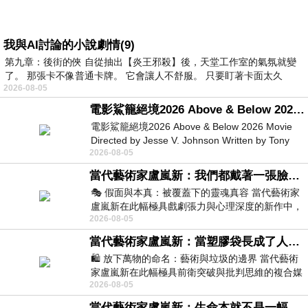
我與AI討論的小說劇情(9)
第九章：後街的俠 自從抽出【炎王邪殺】後，天堂工作室的氣氛就變
了。 那張卡不像普通卡牌。 它會讓人不舒服。 只要盯著卡面太久
2026-08-05
電影鯊籠絕境2026 Above & Below 2026 Movie
電影鯊籠絕境2026 Above & Below 2026 Movie
Directed by Jesse V. Johnson Written by Tony
2026-08-05
Giordano Starring Laura Maran
當代藝術家盧嵐新：我們都戴著一張臉，可真正的自己，總藏在那些被塗抹、被覆蓋的痕跡裡
🎭 假面與本真：被覆蓋下的靈魂真容 當代藝術家
盧嵐新在此幅極具戲劇張力與心理深度的新作中，
2026-08-05
運用質感豐富的紙材肌理、墨痕與大膽的
當代藝術家盧嵐新：當塑膠袋長成了人的模樣，我們的目光是否學會了放下偏見？
🛍️ 放下萬物的命名：藝術與垃圾的邊界 當代藝術
家盧嵐新在此幅極具前衛突破與批判思維的複合媒
2026-08-05
材新作中，直接將被大眾定義為廢棄物
當代藝術家盧嵐新：生命本就不是一幅能被定義的肖像，在混亂與交疊中拼湊完整的靈魂