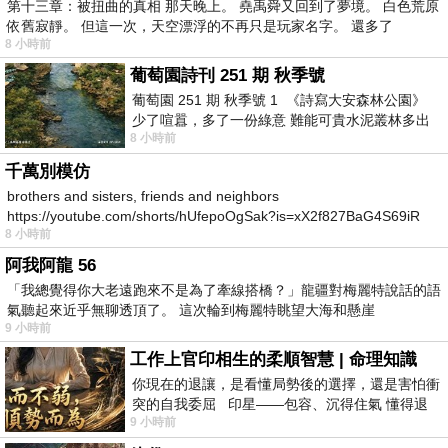
第十三章：被扭曲的真相 那天晚上。 堯禹舜又回到了夢境。 白色荒原
依舊寂靜。 但這一次，天空漂浮的不再只是玩家名字。 還多了
8 小時前
葡萄園詩刊 251 期 秋季號
葡萄園 251 期 秋季號 1 《詩寫大安森林公園》
少了喧囂，多了一份綠意 難能可貴水泥叢林多出
8 小時前
一
千萬別模仿
brothers and sisters, friends and neighbors
https://youtube.com/shorts/hUfepoOgSak?is=xX2f827BaG4S69iR
8 小時前
https
阿我阿龍 56
「我總覺得你大老遠跑來不是為了牽線搭橋？」龍疆對梅麗特說話的語
氣聽起來近乎無聊透頂了。 這次輪到梅麗特眺望大海和懸崖
9 小時前
工作上官印相生的柔順智慧 | 命理知識
你現在的退讓，是看懂局勢後的選擇，還是害怕衝
突的自我委屈 印星——包容、沉得住氣 懂得退
9 小時前
一步觀察，不會