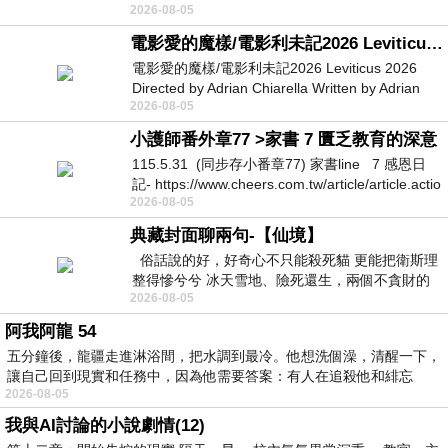
2026-08-05
她不是很喜歡幼幼班的小朋友嗎捨得不
電影愛的魔樣/電影利未記2026 Leviticus 2026
電影愛的魔樣/電影利未記2026 Leviticus 2026
Directed by Adrian Chiarella Written by Adrian
2026-08-05
Chiarella Starring Joe Bird
小護師番外章77 >家書 7 匱乏教育的深意
115.5.31 (同步存小番章77) 家書line 7 感恩日
記- https://www.cheers.com.tw/article/article.actio
2026-08-05
典藏封面聊兩句-【仙境】
俗話說的好，好奇心不只能殺死貓 更能把衛斯理
整得慘兮兮 冰天雪地、險死還生，兩個不貪財的
2026-08-05
人尋什麼寶？ 人家追尋愛情還
阿我阿龍 54
五分鐘後，龍疆走進淋浴間，把水調到最冷。他想洗個澡，清醒一下，
讓自己回到現實和任務中，因為他需要答案：有人在追殺他和緋忘
2026-08-05
我與AI討論的小說劇情(12)