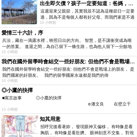
出生即欠債？孩子一定要知道：爸媽，其實我不欠你們
這週迎來父親節，其實我並不認為這種節日一定要
過，因為不是每個人都有好父母。而我們家是不過
10 小時前
節的，平時也沒什麼儀式感，生活趨近冷
愛情三十六計，序
兵法，藏在一滴露水裡，映照日出的方向。 智慧，是不讓衝突成為唯
一的答案。 進退之間，為自己留下一條生路，也為他人留下一分餘地
10 小時前
我們在國外留學時會結交一些好朋友: 但他們不會是戰場上的朋友
我們在國外留學時會結交一些好朋友: 但他們不會是戰場上的朋友， 是
我們國家的好朋友。 我們的留學國家永遠都是我們的倚
10 小時前
◎小鷹的抉擇
■寓言故事 ◎小鷹的抉擇
⊕潘文良 在壁立千
13 小時前
仞的懸崖上，有一座遮天蔽
知其用意
招呼完後看著妳， 發現眼神又偏移， 有時像是看
胸肌， 有時像是看肚臍。 眼神刻意不交集， 對視