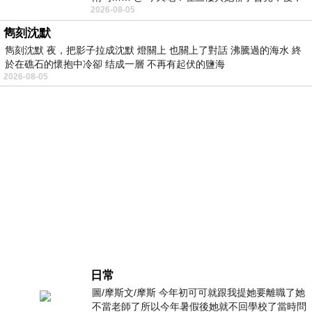
2026-08-05
下二樓居然又撞到她，於是
雋刻沈默
雋刻沈默 夜，把影子拉成沈默 燈關上 也關上了對話 沸騰過的海水 終
於在礁石的懷抱中冷卻 结成一層 不再有起伏的鹽海
2026-08-05
日常
圖/摩斯文/摩斯 今年初可可就跟我提她要離職了她
不當老師了所以今年暑假後她就不回學校了當時問