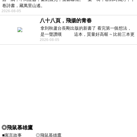
卷詩書，藏萬里山遙。
2026-08-05
八十八頁，飛揚的青春
拿到秋蘆台長剛出版的新書了 看完第一個想法，
是一聲讚嘆 這本，質量好高喔 ~ 比前三本更
2026-08-05
勝一
◎飛鼠慕雄鷹
■寓言故事 ◎飛鼠慕雄鷹