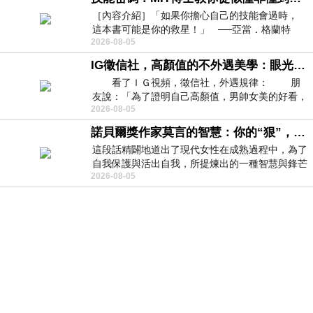
［內容介紹］「如果你擔心自己的技能會過時，
這本書可能是你的救星！」 ──亞當．格蘭特
2026-08-05
（Adam Grant），《
IG徵信社，高顏值的不外遇美學：眼光太高也是一種防禦，為了證明我長得好看，我決定一輩子不外遇！
看了ＩＧ視頻，徵信社，外遇規律： 朋
友說：「為了證明自己高顏值，男帥女美的好看，
2026-08-05
且眼光高，我決定一輩子不外遇。」
諾貝爾獎作家莫言的智慧：你的“狠”，才是最好的自我保護
這段話精闢地道出了現代女性在成熟過程中，為了
自我保護與活出自我，所提煉出的一種智慧與鋒芒
2026-08-05
的平衡。 核心解讀與看法