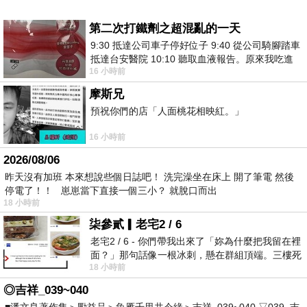
第二次打鐵劑之超混亂的一天
9:30 抵達公司車子停好位子 9:40 從公司騎腳踏車
抵達台安醫院 10:10 聽取血液報告。原來我吃進
16 小時前
去的 B12 彌可保並非沒有吸收而是超
摩斯兄
預祝你們的店「人面桃花相映紅。」
16 小時前
2026/08/06
昨天沒有加班 本來想說些個日誌吧！ 洗完澡坐在床上 開了筆電 然後
停電了！！ 崽崽當下直接一個三小？ 就脫口而出
18 小時前
柒參貳▎老宅2 / 6
老宅2 / 6 - 你們帶我出來了「妳為什麼把我留在裡
面？」那句話像一根冰刺，懸在群組頂端。三樓死
18 小時前
死盯著照片裡的人。那個人確實站在
◎吉祥_039~040