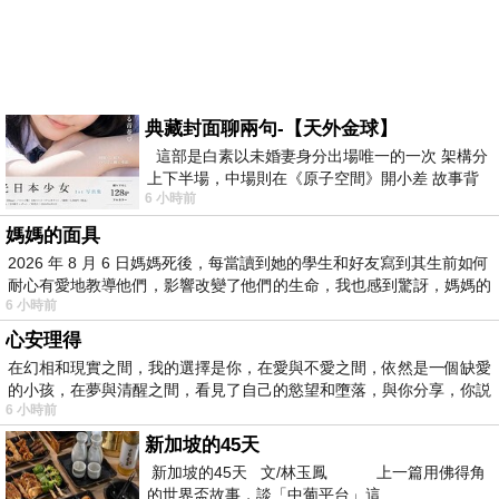
典藏封面聊兩句-【天外金球】
這部是白素以未婚妻身分出場唯一的一次 架構分
上下半場，中場則在《原子空間》開小差 故事背
6 小時前
景影射西藏境外流亡 地下組織
媽媽的面具
2026 年 8 月 6 日媽媽死後，每當讀到她的學生和好友寫到其生前如何
耐心有愛地教導他們，影響改變了他們的生命，我也感到驚訝，媽媽的
6 小時前
心安理得
在幻相和現實之間，我的選擇是你，在愛與不愛之間，依然是一個缺愛
的小孩，在夢與清醒之間，看見了自己的慾望和墮落，與你分享，你説
6 小時前
新加坡的45天
新加坡的45天 文/林玉鳳 上一篇用佛得角
的世界盃故事，談「中葡平台」這