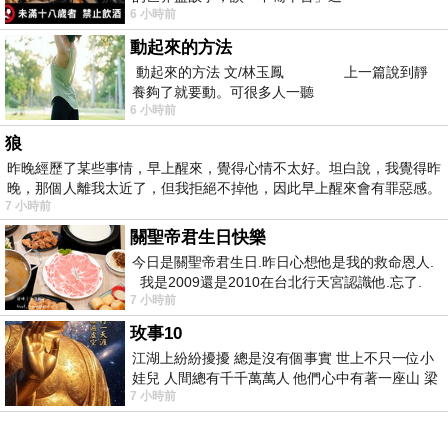
6 小時前
動起來的方法
動起來的方法 文/林玉鳳 上一篇說到靜
養夠了就要動。可很多人一聽
6 小時前
狼
昨晚經歷了某些事情，早上醒來，覺得心情不太好。坦白說，我覺得昨
晚，那個人離我太近了，但我拒絕不掉他，因此早上醒來會有罪惡感。
7 小時前
關聖帝君生日快樂
今日是關聖帝君生日.昨日心想他是我的救命恩人.
我是2009還是2010在台北行天宮認識他.忘了.
7 小時前
一個奇摩交友的網友學
玫事10
江湖上紛紛擾擾 總是沒有個事實 世上不只一位小
娃兒 人間總有千千萬萬人 他們心中有著一座山 梁
7 小時前
山佛山泰華衡恆嵩 一山之高