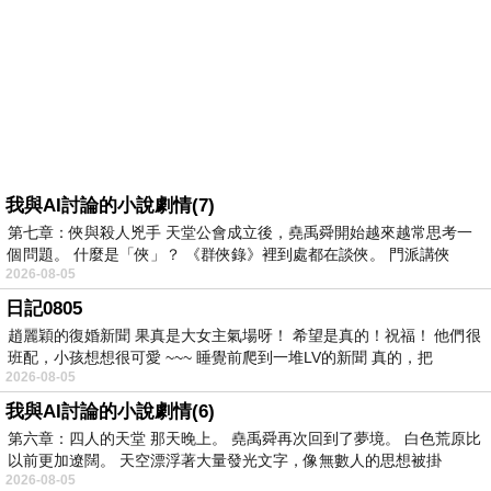
我與AI討論的小說劇情(7)
第七章：俠與殺人兇手 天堂公會成立後，堯禹舜開始越來越常思考一
個問題。 什麼是「俠」？ 《群俠錄》裡到處都在談俠。 門派講俠
2026-08-05
日記0805
趙麗穎的復婚新聞 果真是大女主氣場呀！ 希望是真的！祝福！ 他們很
班配，小孩想想很可愛 ~~~ 睡覺前爬到一堆LV的新聞 真的，把
2026-08-05
我與AI討論的小說劇情(6)
第六章：四人的天堂 那天晚上。 堯禹舜再次回到了夢境。 白色荒原比
以前更加遼闊。 天空漂浮著大量發光文字，像無數人的思想被掛
2026-08-05