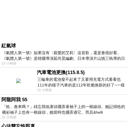
紅氣球
《氣體人第一號》如果沒有〈親愛的艾莉〉這首歌，還是會很好看。
《氣體人第一號》是韓國導演延尚昊編劇、日本導演片山慎三執導的日
19 小時前
汽車電池更換(115.8.5)
三輪車的電池發不起來了又要用充電方式看看也
111年的樣子汽車的是112年乾脆換新的好了~一樣
19 小時前
在阿炮電池買的漲了一百多塊吧
阿龍阿我 55
「他…會來嗎？」緋忘我低著頭擺弄著袖子上的一根線頭。她記得他的
襯衫袖子上也有一根線頭，她當時也擺弄過它。而且&helli
20 小時前
心法雙忘性即真。