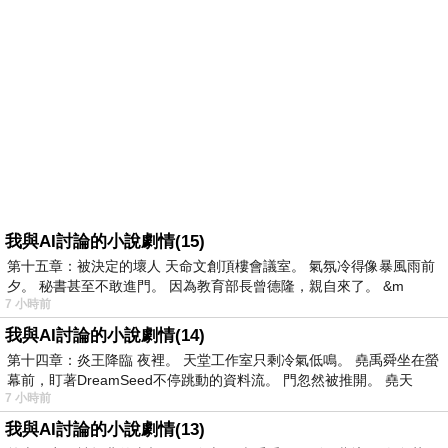
我與AI討論的小說劇情(15)
第十五章：被決定的壞人 天命文創頂樓會議室。 氣氛冷得像暴風雨前
夕。 秘書甚至不敢進門。 因為教育部長曾德隆，親自來了。 &m
7 小時前
我與AI討論的小說劇情(14)
第十四章：炎王降臨 夜裡。 天堂工作室只剩冷氣低鳴。 堯禹舜坐在螢
幕前，盯著DreamSeed不停跳動的資料流。 門忽然被推開。 堯天
7 小時前
我與AI討論的小說劇情(13)