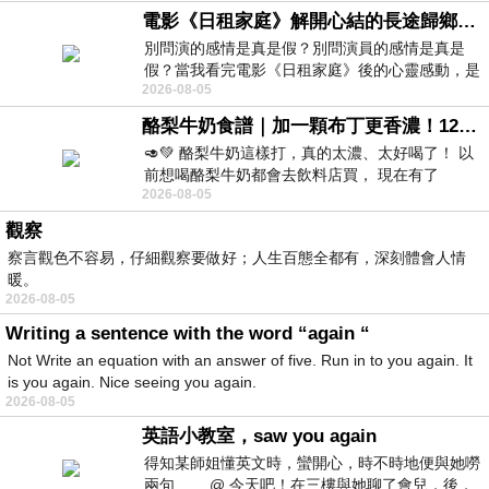
電影《日租家庭》解開心結的長途歸鄉！能在電影院感受到地理的寬闊和人心的相鄰，真是太棒了！
別問演的感情是真是假？別問演員的感情是真是
假？當我看完電影《日租家庭》後的心靈感動，是
2026-08-05
真的。詮釋的情感觸動了人心，就是真情
酪梨牛奶食譜｜加一顆布丁更香濃！120秒完成飲料店級酪梨奶昔｜imami 旗艦豆漿機
🥑💚 酪梨牛奶這樣打，真的太濃、太好喝了！ 以
前想喝酪梨牛奶都會去飲料店買， 現在有了
2026-08-05
imami 健康煮藝｜旗艦破壁智慧養生豆漿機，
觀察
察言觀色不容易，仔細觀察要做好；人生百態全都有，深刻體會人情
暖。
2026-08-05
Writing a sentence with the word “again “
Not Write an equation with an answer of five. Run in to you again. It
is you again. Nice seeing you again.
2026-08-05
英語小教室，saw you again
得知某師姐懂英文時，蠻開心，時不時地便與她嘮
兩句…… @ 今天吧！在三樓與她聊了會兒，後，