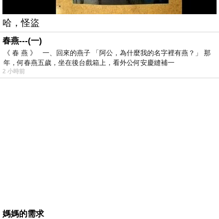
哈，怪盜
春燕---(一)
《 春 燕 》 一、回來的燕子 「阿公，為什麼我的名字裡有燕？」 那
年，何春燕五歲，坐在後台戲箱上，看外公何安慶縫補一
2 小時前
媽媽的需求