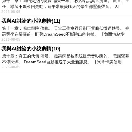
第十二章：開始失控的現實 隔天一早。 校內氣氛異常沉重。 教官、主
任、導師不斷來回走動，連平常最愛聊天的學生都壓低聲音。 因
2026-08-05
我與AI討論的小說劇情(11)
第十一章：鳴仁學院 傍晚。 天堂工作室裡只剩下電腦低微運轉聲。 堯
禹舜坐在螢幕前，盯著DreamSeed不斷跳出的數據。 【負面情緒增
2026-08-05
我與AI討論的小說劇情(10)
第十章：炎王的代價 清晨。 堯禹舜是被系統提示音吵醒的。 電腦螢幕
不停閃爍。 DreamSeed自動推送了大量新訊息。 【異常卡牌使用
2026-08-05