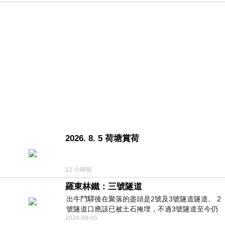
2026. 8. 5 荷塘賞荷
22 小時前
羅東林鐵：三號隧道
出牛鬥驛後在聚落的盡頭是2號及3號隧道隧道。 2
號隧道口應該已被土石掩埋，不過3號隧道至今仍
2026-08-05
存在。從台7丙牛鬥橋上往左岸上游方