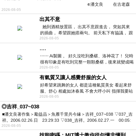
⊕潘文良 在古老森
2026-08-05
林的底層，住著一隻小飛鼠
出其不意
她到酒精放置區， 出其不意跟進去， 突如其來
的插曲， 希望跟她搭兩句。 前天私下有協議， 跟
2026-08-05
著阿弟丟拉基
….
⋯⋯ Ai製圖 。 好久沒吃到桑椹、洛神花了！ 兒時
很有印象是有吃到完整一顆顆桑椹，後來就變成喝
2026-08-05
桑椹汁。 現在是連喝都沒喝
有氣質又讓人感覺舒服的女人
好希望來跳舞的女人 都是這種氣質美女 看起來舒
服、舒心 相處如沐春風 不會大呼小叫 指揮我要站
2026-08-05
哪個位子 妳老幾？？
◎吉祥_037~038
■潘文良著作集＞勵益品＞魚雁千里共今緣＞吉祥_037~038 ▽037_吉
祥。2006.02.26.日 23:29:33 ▽038_吉祥。2006.02.27.一 00:05:
2026-08-05
技能密碼：MIT博士教你從似懂非懂到穩定輸出，把專業變事業的職能升級攻略 /麥特．比恩(容錯)