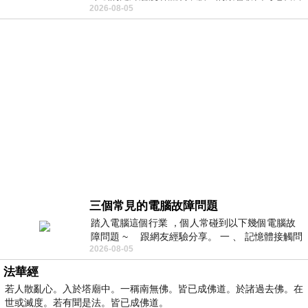
2026-08-05
微微捲起。 堯禹舜站在辦公室外，手
三個常見的電腦故障問題
踏入電腦這個行業 ，個人常碰到以下幾個電腦故
障問題 ~ 跟網友經驗分享。 一 、 記憶體接觸問
2026-08-05
題 : 記憶體即
法華經
若人散亂心。入於塔廟中。一稱南無佛。皆已成佛道。於諸過去佛。在
世或滅度。若有聞是法。皆已成佛道。