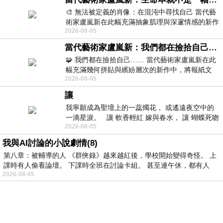
🎨 無法被定義的肖像：在混沌中尋找自己 當代藝
術家盧嵐新在此幅充滿抽象肌理與深邃情感的新作
2026-08-05
中，以灰白為基底，交織著塗抹、刮擦與
當代藝術家盧嵐新：我們都在撿拾自己，將散落的情緒與碎片，拼回生命完整的輪廓
🧩 我們都在撿拾自己…… 當代藝術家盧嵐新在此
幅充滿幾何拼貼與繽紛層次的新作中，將報紙文
2026-08-05
字、彩色剪紙與明亮顏料層層
讓
我寧願成為聖壇上的一蕊燭花， 或遙遠夜空中的
一滴星淚。 讓 軟香輕紅 嫁與春水， 讓 蝴蝶死吻
2026-08-05
夏日最後一瓣玫瑰， 讓
我與AI討論的小說劇情(8)
第八章：被輔導的人 《群俠錄》越來越紅後，學校開始變得奇怪。 上
課時有人偷看論壇。 下課時全班在討論卡組。 甚至連午休，都有人
2026-08-05