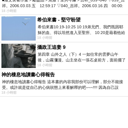
■潘文良著作集＞勵益品＞魚雁千里共今緣＞吉祥_039~040 ▽039_吉
祥。2006.03.03.五 12:59:17 ▽040_吉祥。2006.03.16.四 00:00:
18 小時前
希伯來書 - 堅守盼望
希伯來書10:19-10:25 10:19弟兄們、我們既因耶
穌的血、得以坦然進入至聖所、 10:20是藉着他給
18 小時前
我們開了一條又新又活的路從幔子經過
攝政王追妻 9
第四章 山外之人（下）4 一如往常的雲夢山午
後，山霧瀰漫。山主坐在一張石桌前方，面前擺了
18 小時前
一盤未下完的棋盤，還有一壺茶與兩只冒
神的棲息地讀書心得報告
神的棲息地讀書心得報告 這本書的內容我部份可以理解，部分不能接
受。或許就是從自己的心病狀態上來看解釋的吧~~~!!!! 因為自己誤
18 小時前