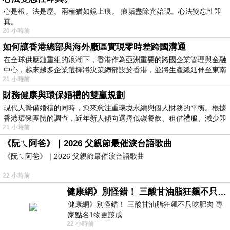
心是根。法是塵。兩種猶如鏡上痕。 痕垢盡除光始現。心法雙忘性即
真。
20 小時前
如何讓香港總部與海外廠區實現零時差跨國溝通
在全球供應鏈重組的浪潮下，香港作為亞洲重要的跨國企業管理與金融
中心，越來越多企業選擇將決策總部設於香港，並將生產線延伸至東南
21 小時前
財務健康與環保婚禮的雙贏規劃
現代人籌備婚禮的同時，愈來愈注重環境永續與個人財務的平衡。根據
香港環保團體的調查，近年新人傾向選擇低碳餐飲、租借禮服、減少即
21 小時前
《阮ㄟ阿爸》｜2026 父親節最催淚台語歌曲
《阮ㄟ阿爸》｜2026 父親節最催淚台語歌曲
22 小時前
健康網》別怪錯！ 三酸甘油脂狂飆不只吃肥肉 專家點名1物更該戒
健康網》別怪錯！ 三酸甘油脂狂飆不只吃肥肉 專
家點名1物更該戒
22 小時前
https://health.ltn.com.tw/article/breakingnews/55