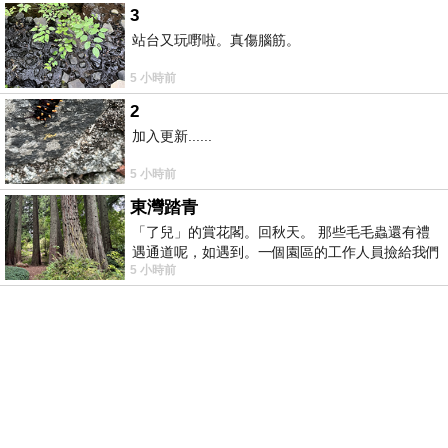
3
站台又玩嘢啦。真傷腦筋。
5 小時前
2
加入更新......
5 小時前
東灣踏青
「了兒」的賞花閣。回秋天。 那些毛毛蟲還有禮
遇通道呢，如遇到。一個園區的工作人員撿給我們
5 小時前
細賞。