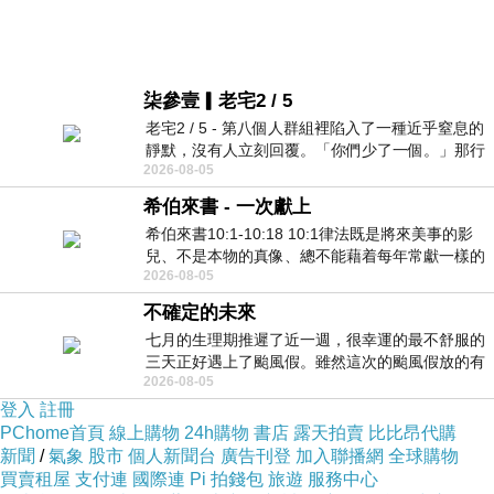
柒參壹▎老宅2 / 5
老宅2 / 5 - 第八個人群組裡陷入了一種近乎窒息的
靜默，沒有人立刻回覆。「你們少了一個。」那行
2026-08-05
字像一顆冰冷的鐵釘，硬生生刺進螢
希伯來書 - 一次獻上
希伯來書10:1-10:18 10:1律法既是將來美事的影
兒、不是本物的真像、總不能藉着每年常獻一樣的
2026-08-05
祭物、叫那近前來的人得以完全。 10
不確定的未來
七月的生理期推遲了近一週，很幸運的最不舒服的
三天正好遇上了颱風假。雖然這次的颱風假放的有
2026-08-05
點虛，因為風雨不大，但這也是最想要的
登入
註冊
PChome首頁
線上購物
24h購物
書店
露天拍賣
比比昂代購
新聞
/
氣象
股市
個人新聞台
廣告刊登
加入聯播網
全球購物
買賣租屋
支付連
國際連
Pi 拍錢包
旅遊
服務中心